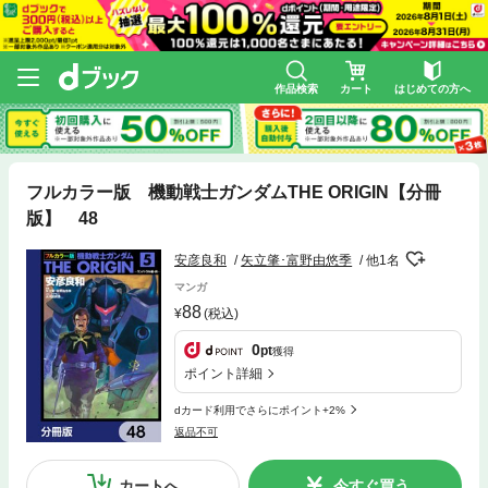
作品検索
カート
はじめての方へ
フルカラー版 機動戦士ガンダムTHE ORIGIN【分冊
版】 48
安彦良和
矢立肇･富野由悠季
他1名
マンガ
88
(税込)
0
pt
獲得
ポイント詳細
dカード利用でさらにポイント+2%
返品不可
カートへ
今すぐ買う