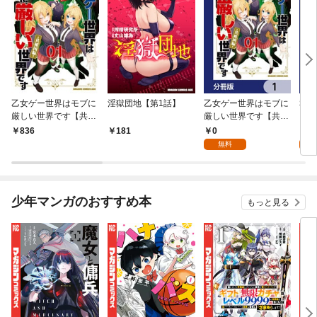
乙女ゲー世界はモブに
淫獄団地【第1話】
乙女ゲー世界はモブに
私、
厳しい世界です【共和
厳しい世界です【共和
をテ
国編】 ０１
国編】【分冊版】 1
パイ
0
0
836
181
を頑
無料
版】
少年マンガのおすすめ本
もっと見る