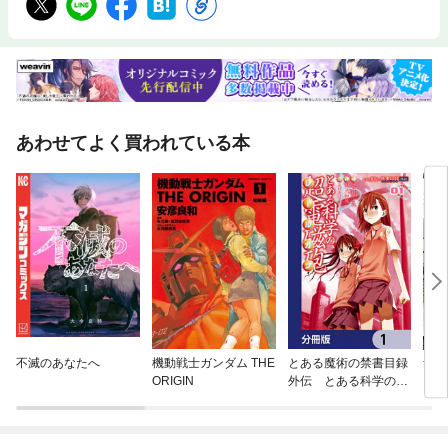
あわせてよく買われている本
不滅のあなたへ
機動戦士ガンダム THE
とある魔術の禁書目録
ザ・
ORIGIN
外伝 とある科学の超
電磁砲【分冊版】