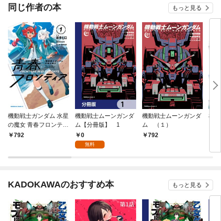
同じ作者の本
もっと見る
機動戦士ガンダム 水星
機動戦士ムーンガンダ
機動戦士ムーンガンダ
機動
の魔女 青春フロンティ
ム【分冊版】 1
ム （１）
ト 
ア １
0
792
792
8
無料
KADOKAWAのおすすめ本
もっと見る