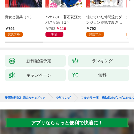
魔女と傭兵（１）
ハナバス 苔石花江の
信じていた仲間達にダ
追放
バスケ論（１）
ンジョン奥地で殺され
『自
かけたがギフト『無限
領地
792
792
110
792
7
ガチャ』でレベル９９
強の
試読フル
割引
試読フル
試
９９の仲間達を手に入
～最
れて元パーティーメン
で始
バーと世界に復讐＆
拓ス
『ざまぁ！』します！
（１
（１）
新刊配信予定
ランキング
キャンペーン
無料
漫画無料試し読みならdブック
少年マンガ
フルカラー版 機動戦士ガンダムTHE O
アプリならもっと便利で快適に！