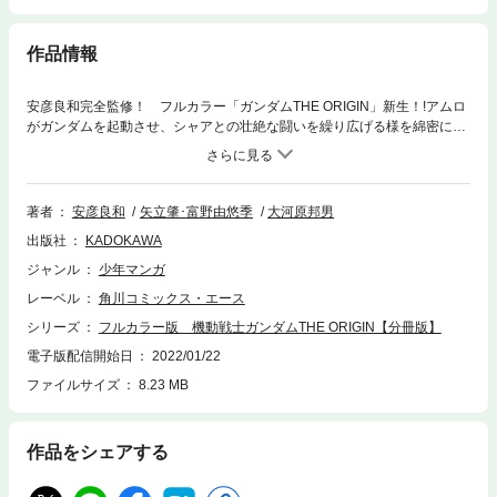
作品情報
安彦良和完全監修！ フルカラー「ガンダムTHE ORIGIN」新生！!アムロ
がガンダムを起動させ、シャアとの壮絶な闘いを繰り広げる様を綿密に描
く。分冊版第48弾。
著者
安彦良和
矢立肇･富野由悠季
大河原邦男
出版社
KADOKAWA
ジャンル
少年マンガ
レーベル
角川コミックス・エース
シリーズ
フルカラー版 機動戦士ガンダムTHE ORIGIN【分冊版】
電子版配信開始日
2022/01/22
ファイルサイズ
8.23 MB
作品をシェアする