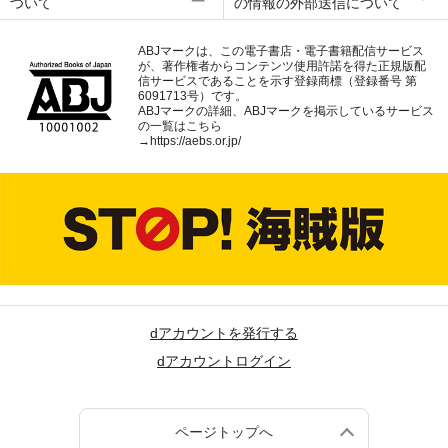
ついて
の情報の外部送信について
ABJマークは、この電子書店・電子書籍配信サービス
が、著作権者からコンテンツ使用許諾を得た正規版配
信サービスであることを示す登録商標（登録番号 第
6091713号）です。
ABJマークの詳細、ABJマークを掲示しているサービス
の一覧はこちら
→
https://aebs.or.jp/
dアカウントを発行する
dアカウントログイン
ページトップへ