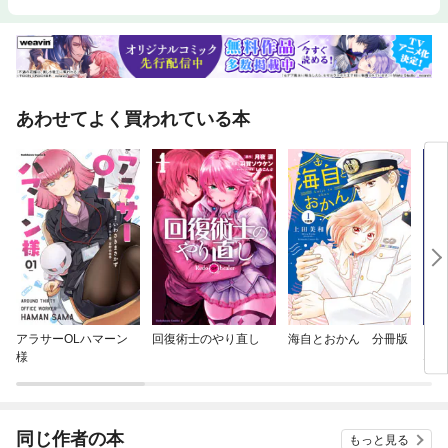
あわせてよく買われている本
アラサーOLハマーン
回復術士のやり直し
海自とおかん 分冊版
アラ
様
なっ
同じ作者の本
もっと見る