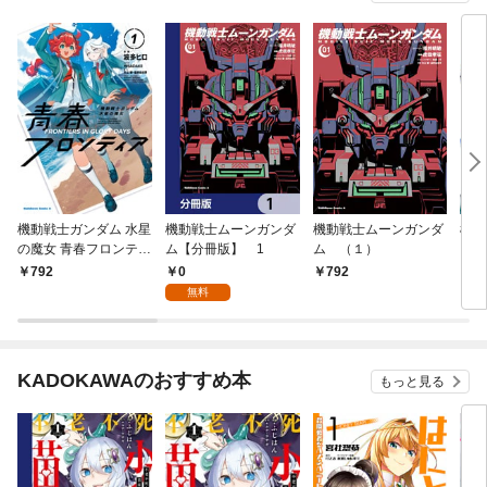
機動戦士ガンダム 水星
機動戦士ムーンガンダ
機動戦士ムーンガンダ
機動
の魔女 青春フロンティ
ム【分冊版】 1
ム （１）
ト 
ア １
0
792
792
8
無料
KADOKAWAのおすすめ本
もっと見る