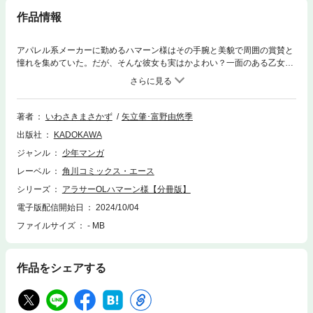
作品情報
アパレル系メーカーに勤めるハマーン様はその手腕と美貌で周囲の賞賛と
憧れを集めていた。だが、そんな彼女も実はかよわい？一面のある乙女な
のだ。理想と現実の狭間で揺れ動く、おひとりさま日常コメディ！ 分冊
版第1弾。※本作品は単行本を分割したもので、本編内容は同一のものとな
ります。重複購入にご注意ください。
著者
いわさきまさかず
矢立肇･富野由悠季
出版社
KADOKAWA
ジャンル
少年マンガ
レーベル
角川コミックス・エース
シリーズ
アラサーOLハマーン様【分冊版】
電子版配信開始日
2024/10/04
ファイルサイズ
- MB
作品をシェアする