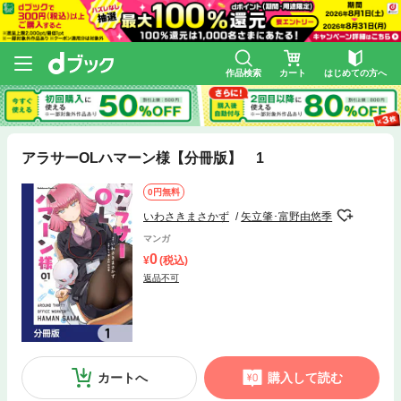
作品検索
カート
はじめての方へ
アラサーOLハマーン様【分冊版】 1
0円無料
いわさきまさかず
矢立肇･富野由悠季
マンガ
0
(税込)
返品不可
カートへ
購入して読む