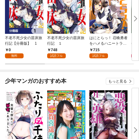
不老不死少女の苗床旅
不老不死少女の苗床旅
はにとらっ！ 召喚勇者
ダ・
行記【分冊版】 1
行記 １
をハメるハニートラッ
年9
プ包囲網 1
0
748
715
9
無料
試読フル
試読フル
少年マンガのおすすめ本
もっと見る