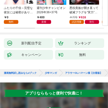
ふたりの千佳～完璧な
週刊少年チャンピオン
悪役貴族が開き直って
弱虫
彼女には秘密がありま
2026年36+37号
破滅フラグを“実力”で
IKE
した(1)
叩き折っていたら、い
0
400
770
616
6
つの間にかヒロイン達
無料
新着
試読増量
割引
試
から英雄視されるよう
になった件（コミッ
ク） 1巻
新刊配信予定
ランキング
キャンペーン
無料
漫画無料試し読みならdブック
少年マンガ
アラサーOLハマーン様【分冊版】
アプリならもっと便利で快適に！