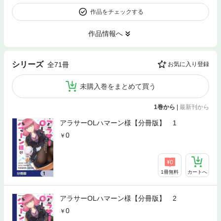
作品をチェックする
作品情報へ
シリーズ
全71冊
お気に入り登録
未購入巻をまとめて買う
1巻から
|
最新刊から
アラサーOLハマーン様【分冊版】 1
0
1冊無料
カートへ
アラサーOLハマーン様【分冊版】 2
0