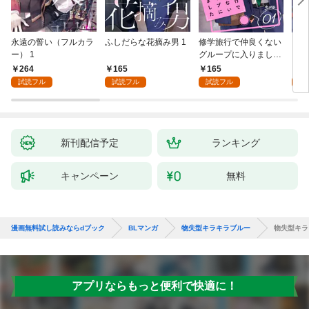
永遠の誓い（フルカラ
ふしだらな花摘み男 1
修学旅行で仲良くない
アル
ー） 1
グループに入りました
にな
【単話版】1巻
最強
264
165
165
0
が、
試読フル
試読フル
試読フル
ら執
す～
オラ
新刊配信予定
ランキング
キャンペーン
無料
漫画無料試し読みならdブック
BLマンガ
物失型キラキラブルー
物失型キラ
アプリならもっと便利で快適に！