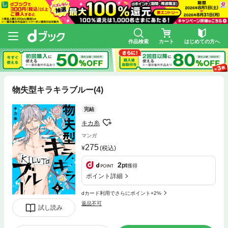
作品検索
カート
はじめての方へ
物失型キラキラブルー(4)
完結
キカ糸
マンガ
275
(税込)
2
pt
獲得
ポイント詳細
dカード利用でさらにポイント+2%
返品不可
試し読み