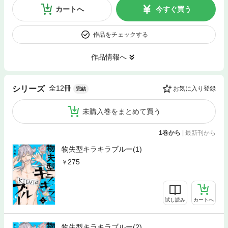
カートへ
今すぐ買う
作品をチェックする
作品情報へ
全12冊
シリーズ
お気に入り登録
完結
未購入巻をまとめて買う
1巻から
|
最新刊から
物失型キラキラブルー(1)
275
試し読み
カートへ
物失型キラキラブルー(2)