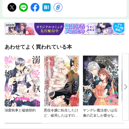
あわせてよく買われている本
溺愛執事と嘘婚契約
悪役令嬢に転生したけ
ヤンデレ魔法使いは石
【単
ど、破局したはずのカ
像の乙女しか愛せない
ド目
タブツ王太子に溺愛さ
魔女は愛弟子の熱い口
生し
れてます！？ 【短編】
づけでとける 【短編】
愛す