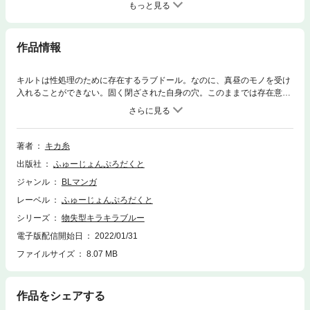
もっと見る
作品情報
キルトは性処理のために存在するラブドール。なのに、真昼のモノを受け
入れることができない。固く閉ざされた自身の穴。このままでは存在意義
がなくなってしまう。追い詰められたキルトは…？※本作品は電子書籍版
『BABY vol.50』にも掲載しております。重複購入にお気をつけくださ
い。
著者
キカ糸
出版社
ふゅーじょんぷろだくと
ジャンル
BLマンガ
レーベル
ふゅーじょんぷろだくと
シリーズ
物失型キラキラブルー
電子版配信開始日
2022/01/31
ファイルサイズ
8.07 MB
作品をシェアする