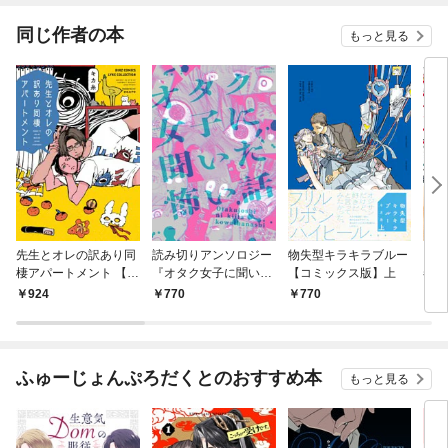
な兄
ん！
同じ作者の本
もっと見る
先生とオレの訳あり同
読み切りアンソロジー
物失型キラキラブルー
リセ
棲アパートメント 【電
『オタク女子に聞いた
【コミックス版】上
春を
子限定おまけ付き】
怖い話』
限定
924
770
770
8
ふゅーじょんぷろだくとのおすすめ本
もっと見る