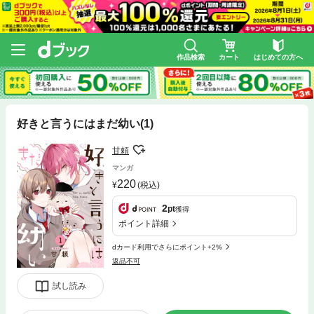
作品検索
カート
はじめての方へ
好きと言うにはまだ幼い(1)
甘頼
マンガ
220
(税込)
2
pt
獲得
ポイント詳細
dカード利用でさらにポイント+2%
返品不可
試し読み