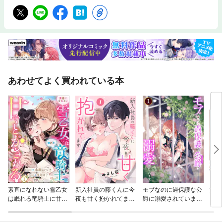
あわせてよく買われている本
素直になれない雪乙女
新入社員の藤くんに今
モブなのに過保護な公
波う
は眠れる竜騎士に甘く
夜も甘く抱かれてます
爵に溺愛されています
日和
とかされる コミック版
［ばら売り］
【単行本版】
（分冊版）