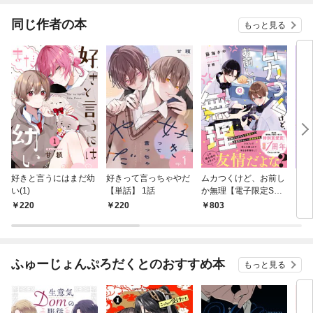
同じ作者の本
もっと見る
好きと言うにはまだ幼
好きって言っちゃやだ
ムカつくけど、お前し
コミッ
い(1)
【単話】 1話
か無理【電子限定SS
付き】
220
220
803
4
ふゅーじょんぷろだくとのおすすめ本
もっと見る