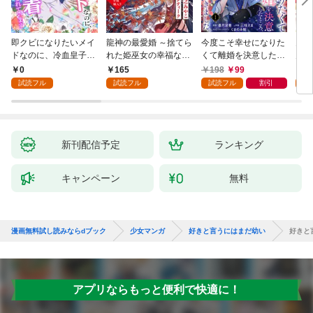
即クビになりたいメイ
龍神の最愛婚 ～捨てら
今度こそ幸せになりた
鬼条
ドなのに、冷血皇子に
れた姫巫女の幸福な嫁
くて離婚を決意したと
見初
執着されています第1
入り～: 1
ころ、無表情な旦那様
～１
0
165
198
99
1
話
が「愛してる」と言っ
試読フル
試読フル
試読フル
割引
試
てきました。1
新刊配信予定
ランキング
キャンペーン
無料
漫画無料試し読みならdブック
少女マンガ
好きと言うにはまだ幼い
好きと
アプリならもっと便利で快適に！