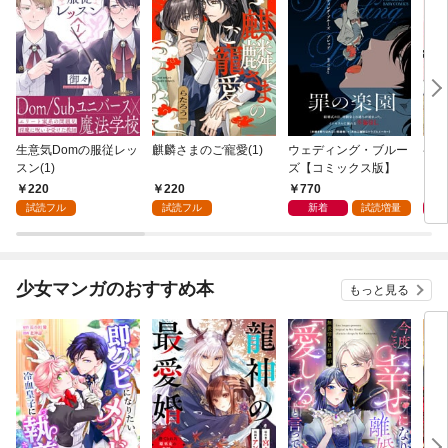
生意気Domの服従レッ
麒麟さまのご寵愛(1)
ウェディング・ブルー
ペッ
スン(1)
ズ【コミックス版】
【コ
220
220
770
8
試読フル
試読フル
新着
試読増量
少女マンガのおすすめ本
もっと見る