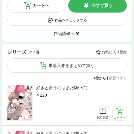
カートへ
今すぐ買う
作品をチェックする
作品情報へ
シリーズ
全7冊
お気に入り登録
未購入巻をまとめて買う
1巻から
|
最新刊から
好きと言うにはまだ幼い(1)
220
試し読み
カートへ
好きと言うにはまだ幼い(2)