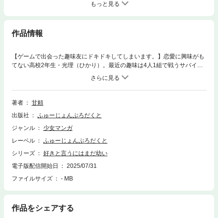
もっと見る
作品情報
【ゲームで出会った趣味友にドキドキしてしまいます。】恋愛に興味がも
てない高校2年生・光理（ひかり）。最近の趣味は4人1組で戦うサバイバ
ルゲーム“Sparkle Animals”。ある日、光理は初めてオフ会に参加すること
に。みんなイメージ通りの優しい人たちで安心！だけど、ゲームでは天然
で可愛かった年下の市岡（いちおか）くんは背が高くてクールでちょっと
近寄りがたい…。そんな市岡くんが帰り際「光理ちゃんに会えて嬉しかっ
著者
甘頼
た」と笑顔を見せてくれて…。
出版社
ふゅーじょんぷろだくと
ジャンル
少女マンガ
レーベル
ふゅーじょんぷろだくと
シリーズ
好きと言うにはまだ幼い
電子版配信開始日
2025/07/31
ファイルサイズ
- MB
作品をシェアする