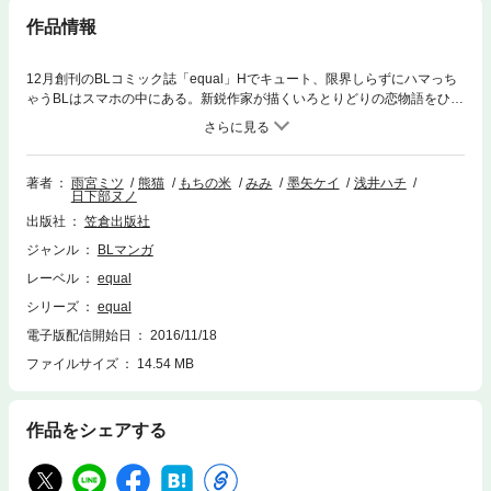
作品情報
12月創刊のBLコミック誌「equal」Hでキュート、限界しらずにハマっち
ゃうBLはスマホの中にある。新鋭作家が描くいろとりどりの恋物語をひと
足先にチラ見せ★
著者
雨宮ミツ
熊猫
もちの米
みみ
墨矢ケイ
浅井ハチ
日下部ヌノ
出版社
笠倉出版社
ジャンル
BLマンガ
レーベル
equal
シリーズ
equal
電子版配信開始日
2016/11/18
ファイルサイズ
14.54 MB
作品をシェアする