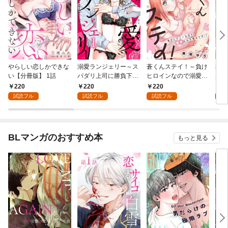
やらしい恋しかできな
溺愛ランジェリー～ス
蒼くんステイ！～負け
死に
い【分冊版】 1話
パダリ上司に勝負下着
ヒロインなので溺愛に
が毎
を見られたら淫靡な恋
は不慣れです！？～
れる
220
220
220
8
が始まった～【分冊
【分冊版】 1話
って
試読フル
試読フル
試読フル
版】 1話
BLマンガのおすすめ本
もっと見る