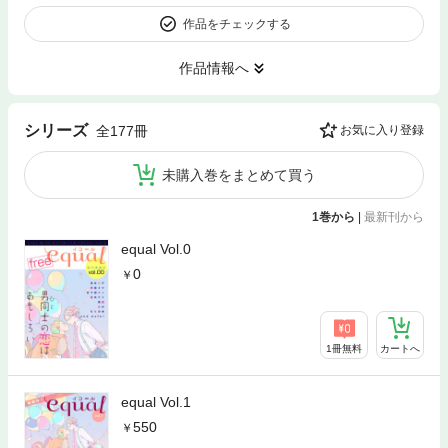
作品をチェックする
作品情報へ
シリーズ
全177冊
お気に入り登録
未購入巻をまとめて買う
1巻から
|
最新刊から
equal Vol.0
0
1冊無料
カートへ
equal Vol.1
550