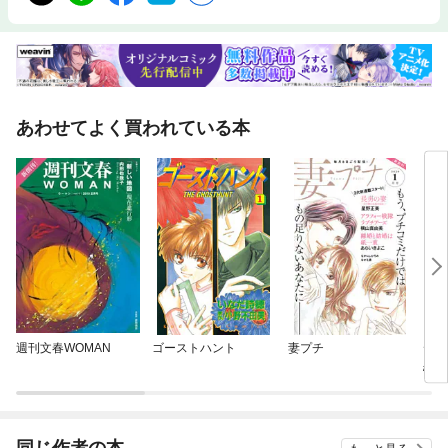
あわせてよく買われている本
週刊文春WOMAN
ゴーストハント
妻プチ
デキ
恋