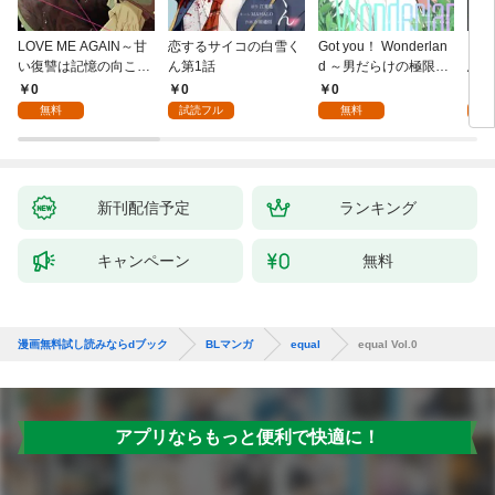
LOVE ME AGAIN～甘
恋するサイコの白雪く
Got you！ Wonderlan
ビバ
い復讐は記憶の向こう
ん第1話
d ～男だらけの極限ラ
鳥は
側～(1)
ブ～(1)
【全
0
0
0
0
無料
試読フル
無料
新刊配信予定
ランキング
キャンペーン
無料
漫画無料試し読みならdブック
BLマンガ
equal
equal Vol.0
アプリならもっと便利で快適に！