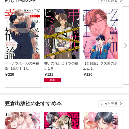
同じ作者の本
もっと見る
ドーナツホールの幸福
弔いの花とヒミツの彼
【分冊版】クズ男のポ
先輩
論 【単話】 1話
女 1巻
エム 1.
曇っ
121
220
220
5
新着
笠倉出版社のおすすめ本
もっと見る