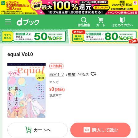
作品検索
カート
はじめての方へ
equal Vol.0
0円無料
雨宮ミツ
熊猫
他5名
マンガ
0
(税込)
返品不可
カートへ
購入して読む