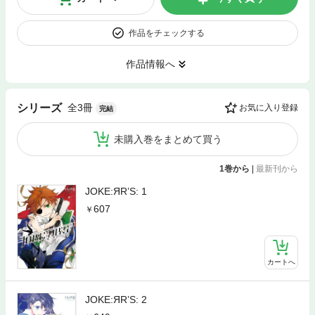
作品をチェックする
作品情報へ
全3冊
シリーズ
お気に入り登録
完結
未購入巻をまとめて買う
1巻から
|
最新刊から
JOKE:ЯR’S: 1
607
カートへ
JOKE:ЯR’S: 2