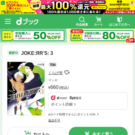
作品検索
カート
はじめての方へ
JOKE:ЯR’S: 3
最新刊
完結
くらげ壱
マンガ
660
(税込)
6
pt
獲得
ポイント詳細
dカード利用でさらにポイント+2%
返品不可
カートへ
今すぐ買う