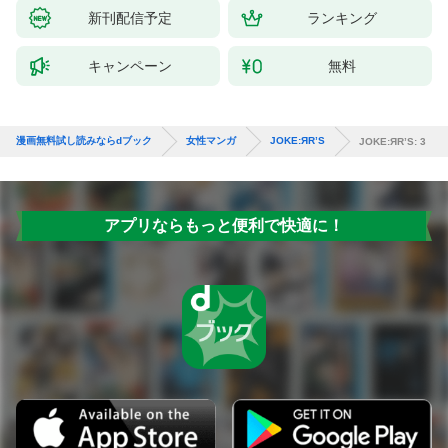
新刊配信予定
ランキング
キャンペーン
無料
漫画無料試し読みならdブック
女性マンガ
JOKE:ЯR’S
JOKE:ЯR’S: 3
アプリならもっと便利で快適に！