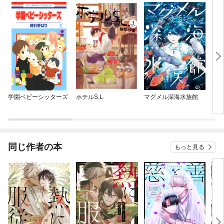
学園ベビーシッターズ
ホテルS.L.
マグメル深海水族館
ジャ
同じ作者の本
もっと見る