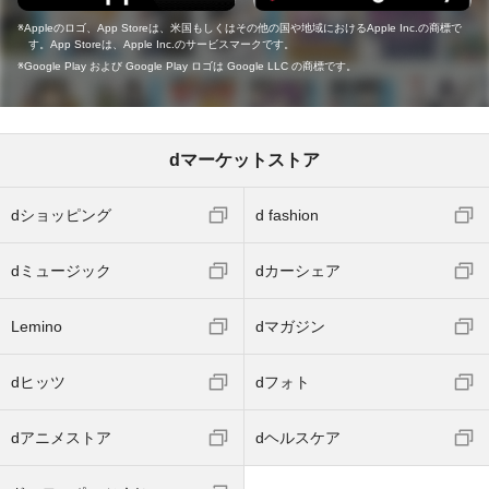
Appleのロゴ、App Storeは、米国もしくはその他の国や地域におけるApple Inc.の商標で
す。App Storeは、Apple Inc.のサービスマークです。
Google Play および Google Play ロゴは Google LLC の商標です。
dマーケットストア
dショッピング
d fashion
dミュージック
dカーシェア
Lemino
dマガジン
dヒッツ
dフォト
dアニメストア
dヘルスケア