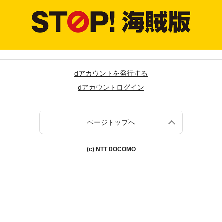
dアカウントを発行する
dアカウントログイン
ページトップへ
(c) NTT DOCOMO