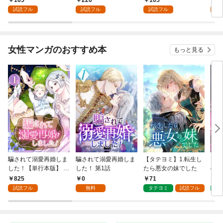
執着えっちされるんで
試読フル
試読フル
試読フル
試
すが！？: 1
女性マンガのおすすめ本
もっと見る
騙されて溺愛再婚しま
騙されて溺愛再婚しま
【タテヨミ】1.転生し
【タ
した！【単行本版】 1
した！ 第1話
たら悪女の妹でした
の私
巻
825
0
71
7
試読フル
無料
タテヨミ
試読フル
タ