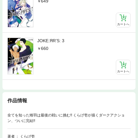
649
カートへ
JOKE:ЯR’S: 3
660
カートへ
作品情報
全てを知った雉羽は最後の戦いに挑む!! くらげ壱が描くダークアクショ
ン、ついに完結!!
著者
くらげ壱