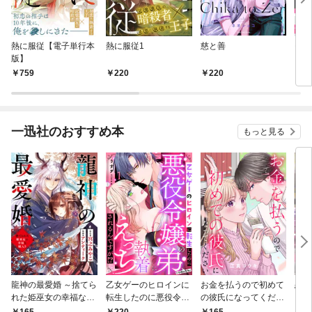
熱に服従【電子単行本
熱に服従1
慈と善
モ
版】
（１
759
220
220
6
一迅社のおすすめ本
もっと見る
龍神の最愛婚 ～捨てら
乙女ゲーのヒロインに
お金を払うので初めて
恋を
れた姫巫女の幸福な嫁
転生したのに悪役令嬢
の彼氏になってくださ
スが
入り～: 1
の弟（攻略対象外）に
い: 1
溺愛
165
220
165
2