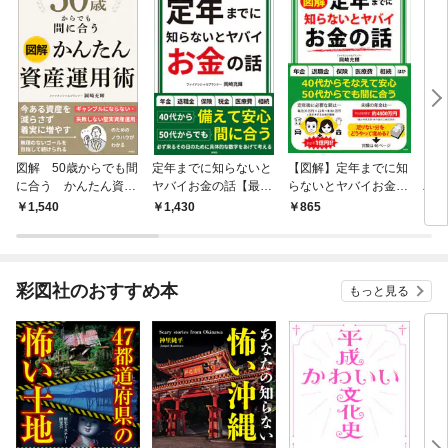
図解 50歳からでも間
定年までに知らないと
【図解】定年までに知
【図
に合う かんたん資産
ヤバイお金の話【最新
らないとヤバイお金の
バイ
運用術
版】
話
1,540
1,430
865
1,
彩図社のおすすめ本
もっと見る