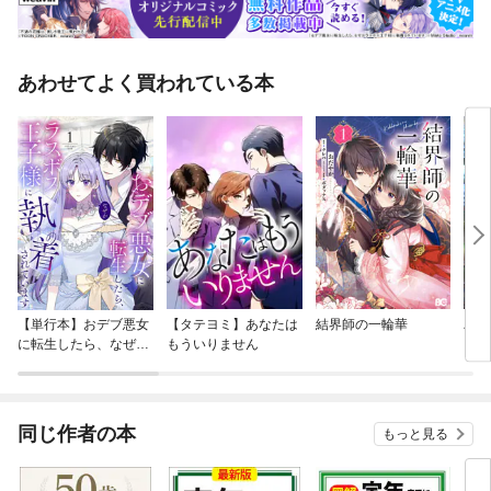
あわせてよく買われている本
【単行本】おデブ悪女
【タテヨミ】あなたは
結界師の一輪華
バッ
に転生したら、なぜか
もういりません
ロイ
ラスボス王子様に執着
今世
されています
りが
てく
OMI
同じ作者の本
もっと見る