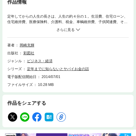
作品情報
定年してからの人生の長さは、人生の約４分の１。生活費、住宅ローン、
住宅維持費、医療保険料、介護料、税金、車輌維持費、子供関連費、その
他予想外の支出……結局、いくら必要なのか？必ず来るその日のために、
具体的な数字をあげて対策を立てる！
著者
岡崎充輝
出版社
彩図社
ジャンル
ビジネス・経済
シリーズ
定年までに知らないとヤバイお金の話
電子版配信開始日
2014/07/01
ファイルサイズ
10.28 MB
作品をシェアする