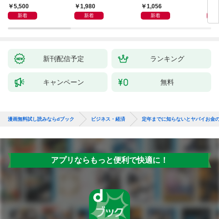
よう
化」が街を壊す
時代
5,500
1,980
1,056
1,
邦船
新着
新着
新着
新刊配信予定
ランキング
キャンペーン
無料
漫画無料試し読みならdブック
ビジネス・経済
定年までに知らないとヤバイお金
アプリならもっと便利で快適に！