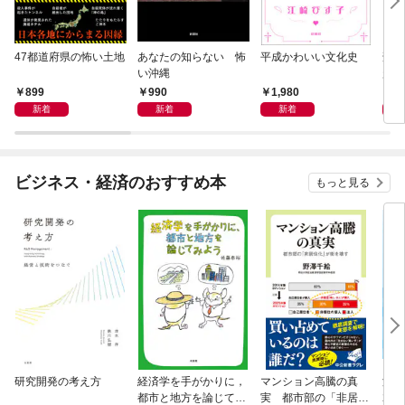
47都道府県の怖い土地
あなたの知らない 怖
平成かわいい文化史
刑務
い沖縄
起き
30
899
990
1,980
1,
新着
新着
新着
ビジネス・経済のおすすめ本
もっと見る
研究開発の考え方
経済学を手がかりに，
マンション高騰の真
海事
都市と地方を論じてみ
実 都市部の「非居住
20