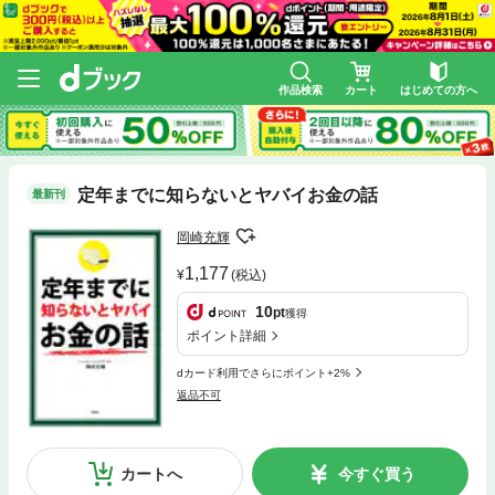
作品検索
カート
はじめての方へ
定年までに知らないとヤバイお金の話
最新刊
岡崎充輝
1,177
(税込)
10
pt
獲得
ポイント詳細
dカード利用でさらにポイント+2%
返品不可
カートへ
今すぐ買う