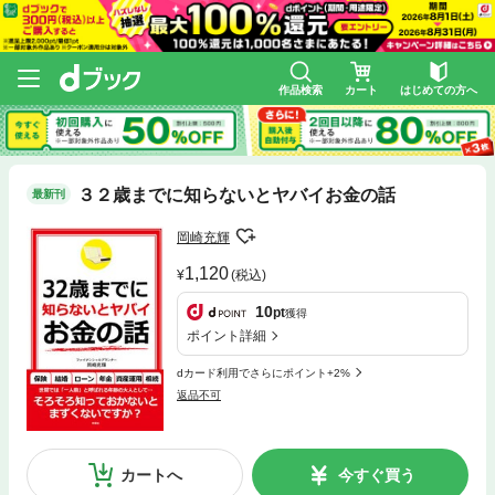
作品検索
カート
はじめての方へ
３２歳までに知らないとヤバイお金の話
最新刊
岡崎充輝
1,120
(税込)
10
pt
獲得
ポイント詳細
dカード利用でさらにポイント+2%
返品不可
カートへ
今すぐ買う