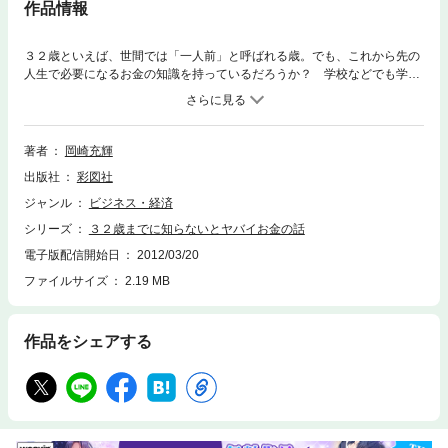
作品情報
３２歳といえば、世間では「一人前」と呼ばれる歳。でも、これから先の
人生で必要になるお金の知識を持っているだろうか？ 学校などでも学ぶ
ことはほとんどないため、意外と知らないのではないだろうか。本書で
は、この日本で生きていくための、当たり前の社会の仕組みとお金の話
を、「これだけは知っておきたい」というポイントにしぼって解説した。
これ1冊あれば、最低限の知識が一気に身につく！
著者
岡崎充輝
出版社
彩図社
ジャンル
ビジネス・経済
シリーズ
３２歳までに知らないとヤバイお金の話
電子版配信開始日
2012/03/20
ファイルサイズ
2.19 MB
作品をシェアする