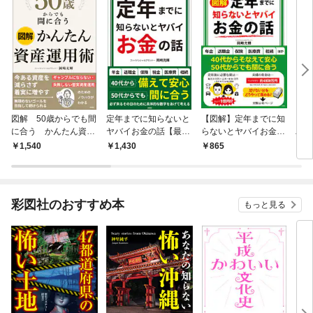
図解 50歳からでも間
定年までに知らないと
【図解】定年までに知
【図
に合う かんたん資産
ヤバイお金の話【最新
らないとヤバイお金の
バイ
運用術
版】
話
1,540
1,430
865
1,
彩図社のおすすめ本
もっと見る