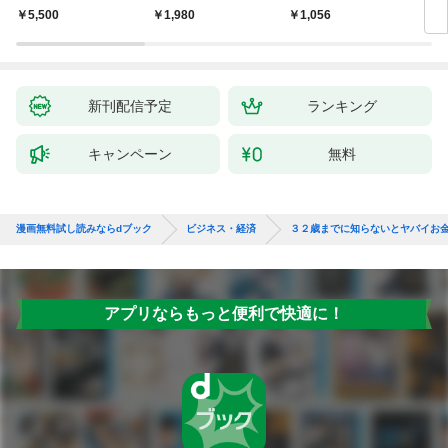
よう
化」が街を壊す
爆速
￥5,500
￥1,980
￥1,056
￥2,
新刊配信予定
ランキング
キャンペーン
無料
漫画無料試し読みならdブック
ビジネス・経済
３２歳までに知らないとヤバイお
アプリならもっと便利で快適に！