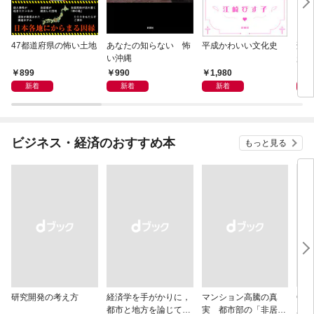
47都道府県の怖い土地
あなたの知らない 怖
平成かわいい文化史
刑務
い沖縄
起き
30
899
990
1,980
1,
新着
新着
新着
ビジネス・経済のおすすめ本
もっと見る
研究開発の考え方
経済学を手がかりに，
マンション高騰の真
Cla
都市と地方を論じてみ
実 都市部の「非居住
用術