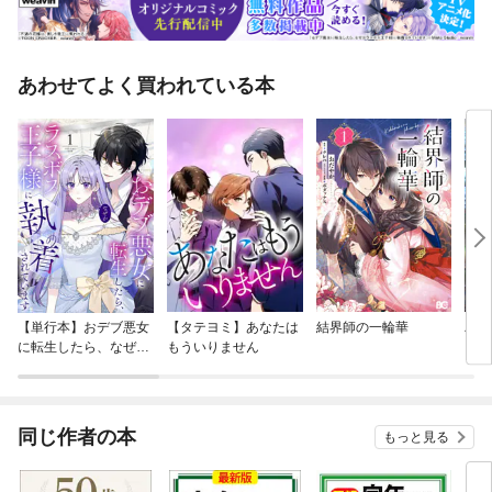
あわせてよく買われている本
【単行本】おデブ悪女
【タテヨミ】あなたは
結界師の一輪華
バッ
に転生したら、なぜか
もういりません
ロイ
ラスボス王子様に執着
今世
されています
りが
てく
OMI
同じ作者の本
もっと見る