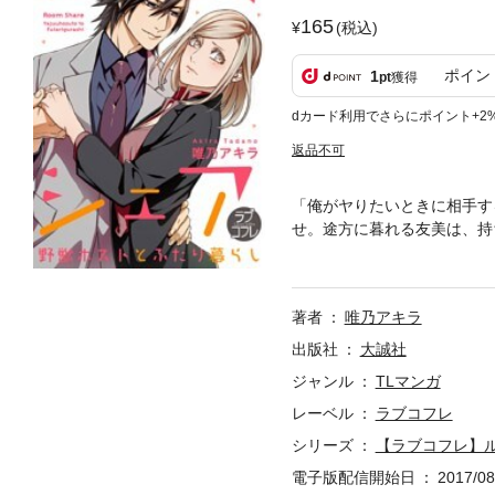
165
(税込)
ポイン
1
pt
獲得
dカード利用でさらにポイント+2
返品不可
「俺がヤりたいときに相手す
せ。途方に暮れる友美は、持
男・リョウ。家賃の代わりに
しかも、追加の条件として、
始まってしまって!？ ※この作
著者
唯乃アキラ
出版社
大誠社
ジャンル
TLマンガ
レーベル
ラブコフレ
シリーズ
【ラブコフレ】ル
電子版配信開始日
2017/08