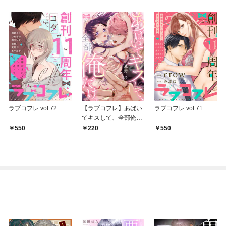
ラブコフレ vol.72
【ラブコフレ】あばい
ラブコフレ vol.71
てキスして、全部俺だ
け。 act.1
550
220
550