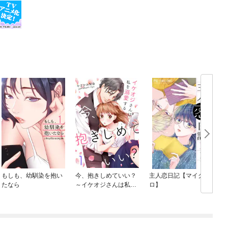
もしも、幼馴染を抱い
今、抱きしめていい？
主人恋日記【マイク
たなら
～イケオジさんは私を
ロ】
溺愛する