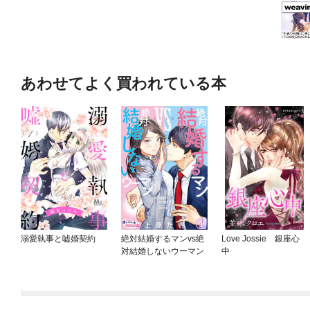
あわせてよく買われている本
溺愛執事と嘘婚契約
絶対結婚するマンvs絶
Love Jossie 銀座心
対結婚しないウーマン
中