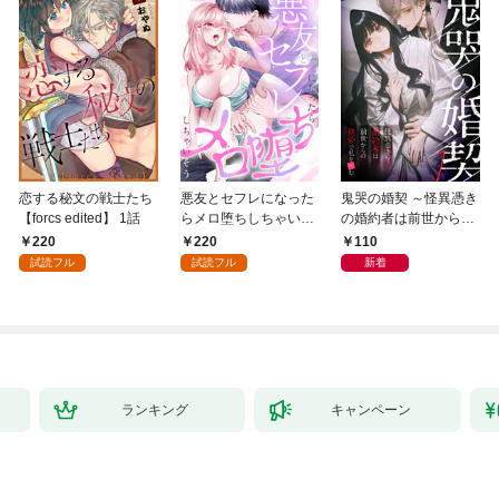
恋する秘文の戦士たち
悪友とセフレになった
鬼哭の婚契 ～怪異憑き
【forcs edited】 1話
らメロ堕ちしちゃいそ
の婚約者は前世からの
う(1)
執愛で私を蝕む～
220
220
110
（1）
試読フル
試読フル
新着
ランキング
キャンペーン