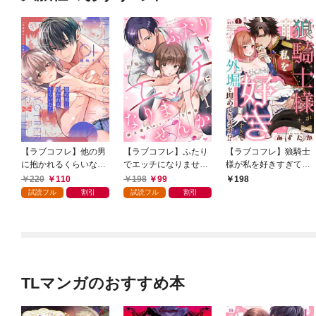
【ラブコフレ】他の男
【ラブコフレ】ふたり
【ラブコフレ】狼騎士
に抱かれるくらいなら
でエッチになりません
様が私を好きすぎて外
－幼馴染のこじらせ愛
か -紳士彼氏のオモチ
堀を埋めてきます！？
220
110
198
99
198
－ act.1
ャな特訓- act.1
-出稼ぎ令嬢結婚物語-
試読フル
割引
試読フル
割引
act.1
TLマンガのおすすめ本