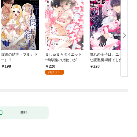
背徳の結実（フルカラ
ましゅまろダイエット
憧れの王子は、エッチ
ー） 1
~幼馴染の指使いがエ
な腹黒魔術師でした～
ッチすぎる！~(1)
閨指導係なのに、彼の
220
198
220
ミダラな魔法にかない
試読フル
ません！～(1)
【
無料