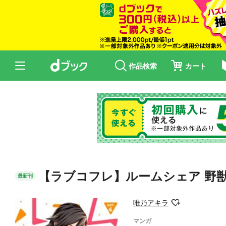
作品検索
カート
【ラブコフレ】ルームシェア 野獣ホ
最新刊
唯乃アキラ
マンガ