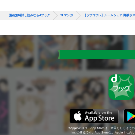
漫画無料試し読みならdブック
TLマンガ
【ラブコフレ】ルームシェア 野獣ホスト
Appleのロゴ、App Storeは、米国もしくはそ
Inc.の商標です。App Storeは、Apple In