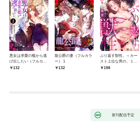
悪女は求愛の檻から逃
龍公爵の妻（フルカラ
ぶり返す獣性。～カー
げ出したい（フルカラ
ー） 1
スト上位な男の、１０
ー） 1
年越しの激愛１
132
132
198
新刊配信予定