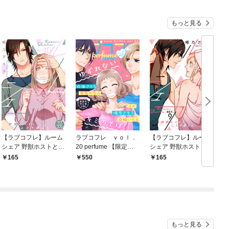
もっと見る
【ラブコフレ】ルーム
ラブコフレ ｖｏｌ．
【ラブコフレ】ルーム
シェア 野獣ホストとふ
20 perfume 【限定お
シェア 野獣ホストとふ
たり暮らし act.10
まけ付】
たり暮らし act.9
た
165
550
165
もっと見る