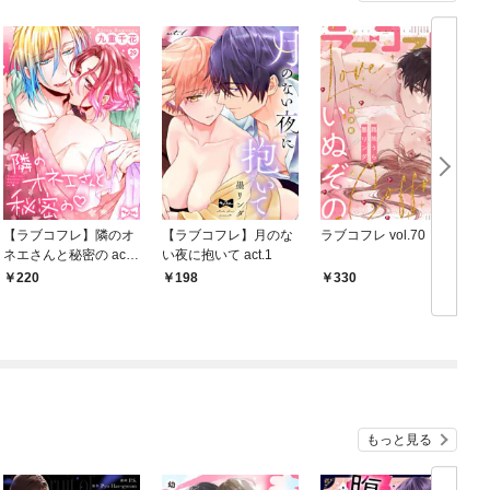
【ラブコフレ】隣のオ
【ラブコフレ】月のな
ラブコフレ vol.70
ラ
ネエさんと秘密の act.
い夜に抱いて act.1
29
220
198
330
もっと見る