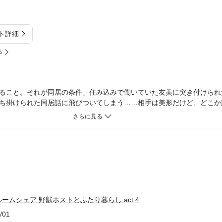
ト詳細
%
ること。それが同居の条件」住み込みで働いていた友美に突き付けられ
ち掛けられた同居話に飛びついてしまう……相手は美形だけど、どこか
家事や仕事の手伝いをすることになるも、私も『ホスト』になるだなんて
彼は友美の身体を要求してきて――色気漂うイケメンとの、Ｈ込みでの
品は「ラブコフレvol.12 perfume」に収録されています。重複購入
ームシェア 野獣ホストとふたり暮らし act.4
/01