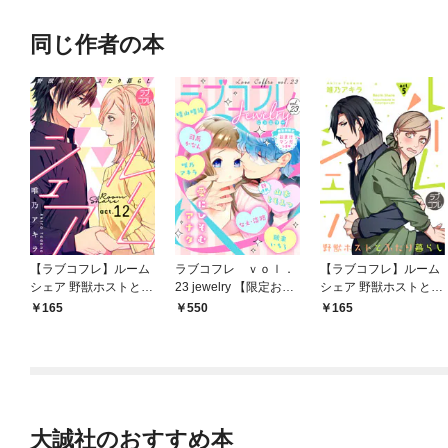
同じ作者の本
【ラブコフレ】ルーム
ラブコフレ ｖｏｌ．
【ラブコフレ】ルーム
シェア 野獣ホストとふ
23 jewelry 【限定おま
シェア 野獣ホストとふ
たり暮らし act.12
け付】
たり暮らし act.5
165
550
165
大誠社のおすすめ本