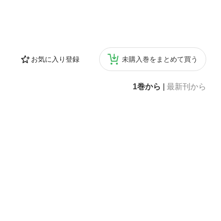
お気に入り登録
未購入巻をまとめて買う
1巻から
|
最新刊から