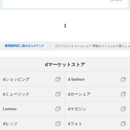
カートへ
1
漫画無料試し読みならdブック
【ラブコフレ】ルームシェア 野獣ホストとふたり暮らし ac
dマーケットストア
dショッピング
d fashion
dミュージック
dカーシェア
Lemino
dマガジン
dヒッツ
dフォト