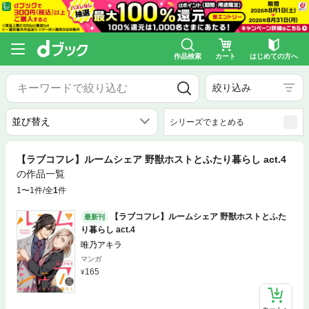
作品検索
カート
はじめての方へ
絞り込み
シリーズでまとめる
【ラブコフレ】ルームシェア 野獣ホストとふたり暮らし act.4
の作品一覧
1〜1件/全
1
件
【ラブコフレ】ルームシェア 野獣ホストとふた
最新刊
り暮らし act.4
唯乃アキラ
マンガ
165