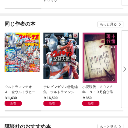
ピリッツ
全版
同じ作者の本
もっと見る
ウルトラマンテオ
テレビマガジン特別編
小説現代 ２０２６
宇宙
＆ 全ウルトラヒーロ
集 ウルトラマンシリ
年 ８・９月合併号
リー
ー大集合 あそべるず
ーズ６０周年記念 全
（ライト版）
1,430
16,500
850
1,
かん
ウルトラマン記録大鑑
新着
新着
新着
【電子特典つき】
講談社のおすすめ本
もっと見る