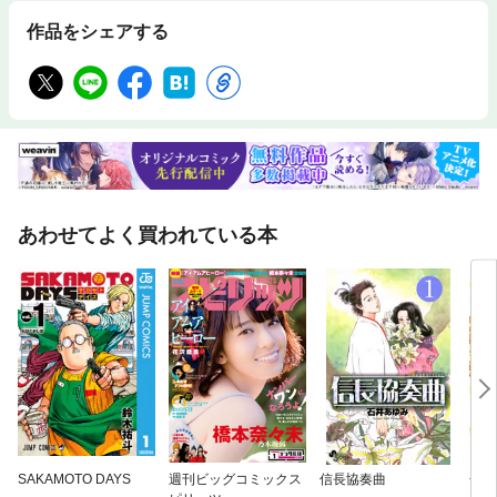
作品をシェアする
あわせてよく買われている本
SAKAMOTO DAYS
週刊ビッグコミックス
信長協奏曲
金色