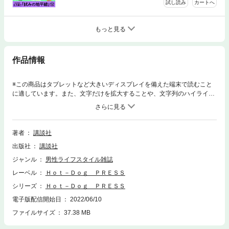
試し読み
カートへ
もっと見る
作品情報
※この商品はタブレットなど大きいディスプレイを備えた端末で読むこと
に適しています。また、文字だけを拡大することや、文字列のハイライ
ト、検索、辞書の参照、引用などの機能が使用できません。40オヤジと大
人女子のための本音マガジン！ 特集は「女が浮気に走るとき」。今回の
特集は、女の浮気をクローズアップ！ 20～44歳の浮気経験のある未婚女
子にアンケートを決行。女子の浮気の真相をグイグイ掘り下げてみまし
著者
講談社
た。世の男性諸君、要チェックですよ！
出版社
講談社
ジャンル
男性ライフスタイル雑誌
レーベル
Ｈｏｔ－Ｄｏｇ ＰＲＥＳＳ
シリーズ
Ｈｏｔ－Ｄｏｇ ＰＲＥＳＳ
電子版配信開始日
2022/06/10
ファイルサイズ
37.38 MB