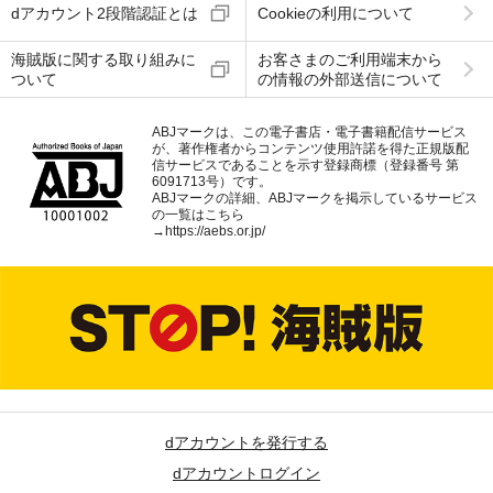
dアカウント2段階認証とは
Cookieの利用について
海賊版に関する取り組みに
お客さまのご利用端末から
ついて
の情報の外部送信について
ABJマークは、この電子書店・電子書籍配信サービス
が、著作権者からコンテンツ使用許諾を得た正規版配
信サービスであることを示す登録商標（登録番号 第
6091713号）です。
ABJマークの詳細、ABJマークを掲示しているサービス
の一覧はこちら
→
https://aebs.or.jp/
dアカウントを発行する
dアカウントログイン