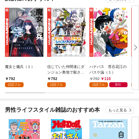
魔女と傭兵（１）
信じていた仲間達にダ
ハナバス 苔石花江の
追放
ンジョン奥地で殺され
バスケ論（１）
『自
かけたがギフト『無限
領地
792
792
792
110
7
ガチャ』でレベル９９
強の
試読フル
試読フル
試読フル
割引
試
９９の仲間達を手に入
～最
れて元パーティーメン
で始
バーと世界に復讐＆
拓ス
『ざまぁ！』します！
（１
男性ライフスタイル雑誌のおすすめ本
もっと見る
（１）