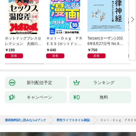
ホットドッグプレスセ
Ｈｏｔ－Ｄｏｇ ＰＲ
Tarzan(ターザン) 202
日経
レクション 夫婦のセ
ＥＳＳ (ホットドッグ
6年8月27日号 No.931
年9
ックス温度差白書
プレス) ｎｏ．６０
[自律神経ゆったりメン
198
440
750
7
「大人のセックス白
７ おじさんが沼る漫
テナンス術]
新着
新着
新着
書」シリーズ ｎｏ．
画５５ ２０２６夏
６０６
新刊配信予定
ランキング
キャンペーン
無料
漫画無料試し読みならdブック
男性ライフスタイル雑誌
Ｈｏｔ－Ｄｏｇ ＰＲＥＳ