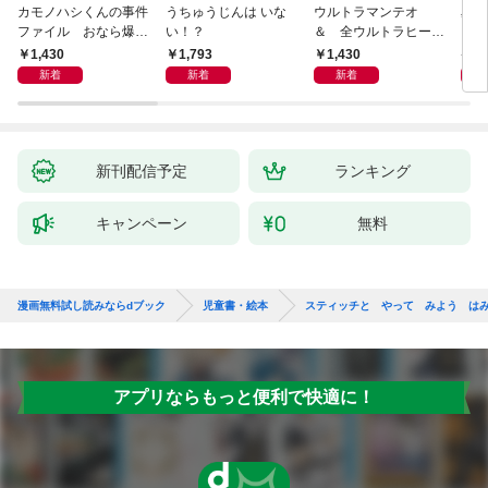
カモノハシくんの事件
うちゅうじんは いな
ウルトラマンテオ
星の
ファイル おなら爆
い！？
＆ 全ウルトラヒーロ
いグ
弾！ 危機イッパツ編
ー大集合 あそべるず
1,430
1,793
1,430
7
かん
新着
新着
新着
新刊配信予定
ランキング
キャンペーン
無料
漫画無料試し読みならdブック
児童書・絵本
スティッチと やって みよう は
アプリならもっと便利で快適に！