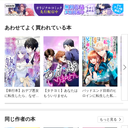
あわせてよく買われている本
【単行本】おデブ悪女
【タテヨミ】あなたは
バッドエンド目前のヒ
【タ
に転生したら、なぜか
もういりません
ロインに転生した私、
リ〜
ラスボス王子様に執着
今世では恋愛するつも
されています
りがチートな兄が離し
てくれません！？@C
OMIC
同じ作者の本
もっと見る