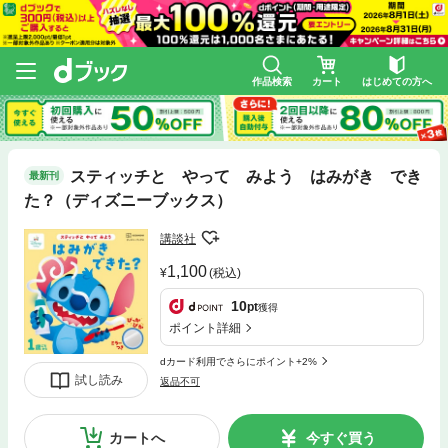
作品検索
カート
はじめての方へ
スティッチと やって みよう はみがき でき
最新刊
た？（ディズニーブックス）
講談社
1,100
(税込)
10
pt
獲得
ポイント詳細
dカード利用でさらにポイント+2%
試し読み
返品不可
カートへ
今すぐ買う