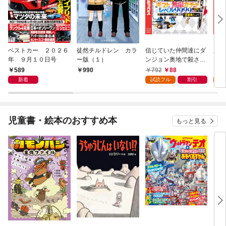
ベストカー ２０２６
徒然チルドレン カラ
信じていた仲間達にダ
魔女
年 ９月１０日号
ー版（１）
ンジョン奥地で殺され
かけたがギフト『無限
589
792
88
7
990
ガチャ』でレベル９９
新着
試読フル
割引
試
９９の仲間達を手に入
れて元パーティーメン
バーと世界に復讐＆
『ざまぁ！』します！
児童書・絵本のおすすめ本
もっと見る
（１）