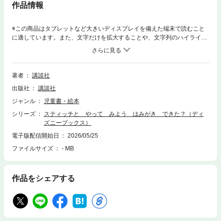
作品情報
※この商品はタブレットなど大きいディスプレイを備えた端末で読むこと
に適しています。また、文字だけを拡大することや、文字列のハイライ
ト、検索、辞書の参照、引用などの機能が使用できません。いたずら好き
なスティッチがはみがきに挑戦！ でも全然上手にみがいてくれなくて!?
はみがきデビューのお子さまにぴったりの絵本「さあ、一緒にはみがき
をしよう！」スティッチが、リロと一緒にはみがきに挑戦。でもはみがき
著者
講談社
粉をぶちまけたり、口からお水を噴き出したり…全然うまくみがけませ
出版社
講談社
ん。はたして、スティッチはきれいに歯をみがけるのでしょうか？親の大
きな悩みのタネである「子どものはみがき」。いたずら好きのスティッチ
ジャンル
児童書・絵本
と一緒に、はみがきタイムを楽しく過ごしてみませんか？ギフトにもおす
シリーズ
スティッチと やって みよう はみがき できた？（ディ
すめの一冊です。対象：１歳ごろから※電子版には、ミラーは付属しませ
ズニーブックス）
ん。デザインとして収録されます。※この商品は紙の書籍のページを画像
にした電子書籍です。文字だけを拡大することはできませんので、タブレ
電子版配信開始日
2026/05/25
ットサイズの端末での閲読を推奨します。また、文字列のハイライトや検
ファイルサイズ
- MB
索、辞書の参照、引用などの機能も使用できません。
作品をシェアする