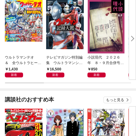
ウルトラマンテオ
テレビマガジン特別編
小説現代 ２０２６
宇宙
＆ 全ウルトラヒーロ
集 ウルトラマンシリ
年 ８・９月合併号
リー
ー大集合 あそべるず
ーズ６０周年記念 全
（ライト版）
1,430
16,500
850
1,
かん
ウルトラマン記録大鑑
新着
新着
新着
【電子特典つき】
講談社のおすすめ本
もっと見る