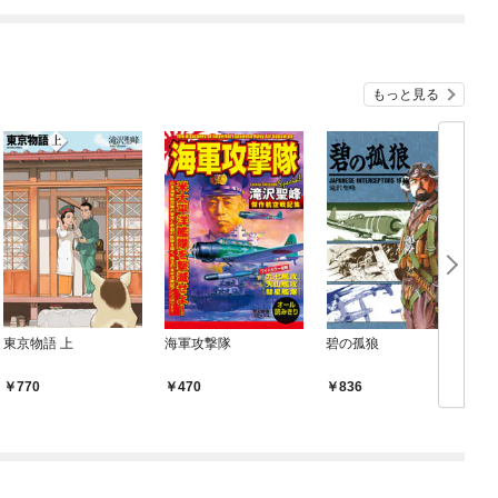
もっと見る
東京物語 上
海軍攻撃隊
碧の孤狼
T
ば
770
470
836