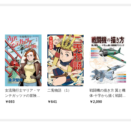
女流飛行士マリア・マ
二兎物語 （1）
戦闘機の描き方 翼と機
ンテガッツァの冒険
体-十字から描く戦闘機
（１）
テクニック
693
641
2,090