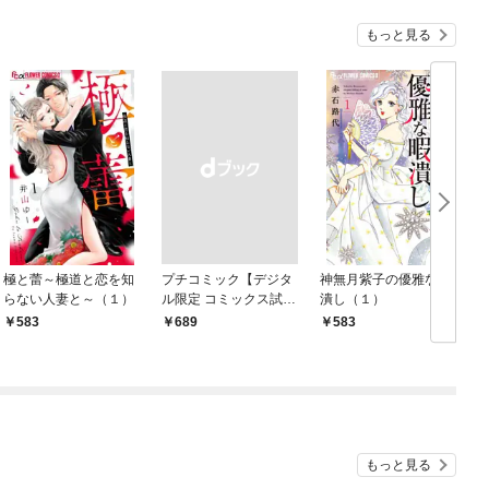
もっと見る
極と蕾～極道と恋を知
プチコミック【デジタ
神無月紫子の優雅な暇
らない人妻と～（１）
ル限定 コミックス試し
潰し（１）
読み特典付き】 2026
583
￥689
583
年9月号（2026年8月7
日発売）
もっと見る