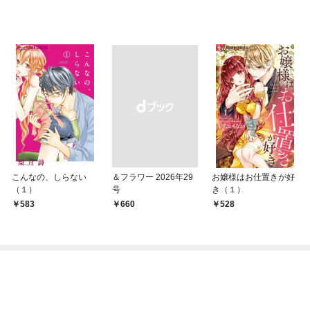
こんなの、しらない
＆フラワー 2026年29
お嬢様はお仕置きが好
（１）
号
き（１）
583
￥660
528