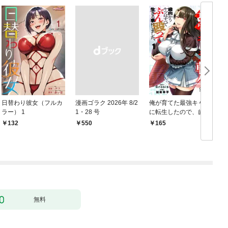
日替わり彼女（フルカ
漫画ゴラク 2026年 8/2
俺が育てた最強キャラ
ラー） 1
1・28 号
に転生したので、歯向
かうヤツはすべてぶん
132
￥550
165
￥
殴って生きる事にしま
した。１
無料