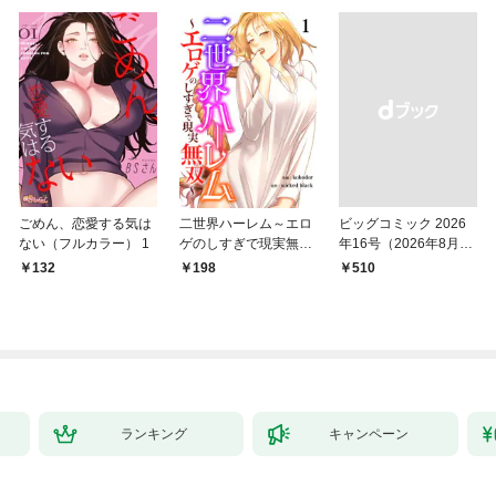
ごめん、恋愛する気は
二世界ハーレム～エロ
ビッグコミック 2026
ない（フルカラー） 1
ゲのしすぎで現実無双
年16号（2026年8月7
～１
日発売）
132
198
￥510
ランキング
キャンペーン