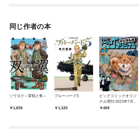
同じ作者の本
ソウヨク～零戦と隼～
ブルーバード5
ビッグコミックオリジ
ナル増刊 2023年7月増
刊号（2023年6月12日
1,650
1,320
469
発売）