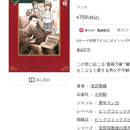
マンガ
759
(税込)
ポイン
6
pt
獲得
dカード利用でさらにポイント+2
返品不可
この世に起こる“森羅万象”
をこよなく愛する男が不可解
試し読み
著者
滝沢聖峰
出版社
小学館
ジャンル
青年マンガ
レーベル
ビッグコミック
掲載誌
ビッグコミックス
シリーズ
安部窪教授の理