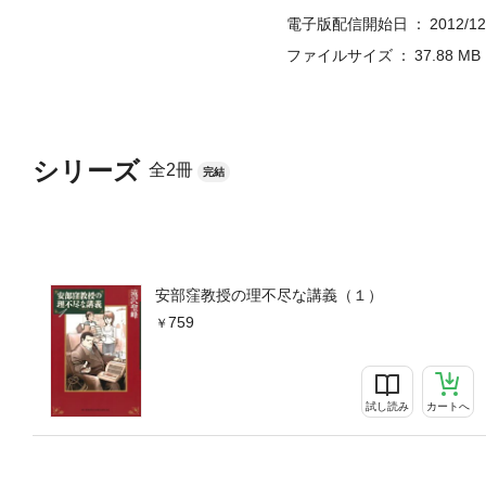
電子版配信開始日
2012/12
ファイルサイズ
37.88 MB
シリーズ
全2冊
完結
安部窪教授の理不尽な講義（１）
759
試し読み
カートへ