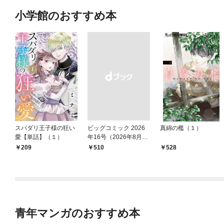
小学館のおすすめ本
スパダリ王子様の狂い
ビッグコミック 2026
真綿の檻（１）
愛【単話】（１）
年16号（2026年8月7
日発売）
209
￥510
528
青年マンガのおすすめ本