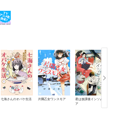
七海さんのオバケ生活
片隅乙女ワンスモア
君は放課後インソムニ
ア