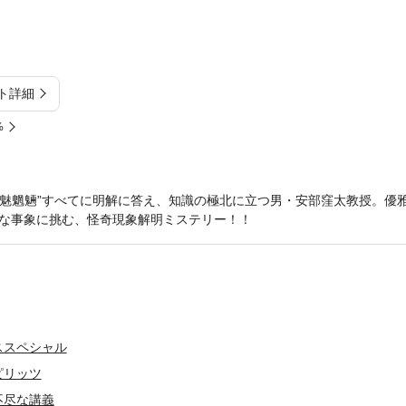
ト詳細
%
“魑魅魍魎”すべてに明解に答え、知識の極北に立つ男・安部窪太教授。優
な事象に挑む、怪奇現象解明ミステリー！！
ススペシャル
ピリッツ
不尽な講義