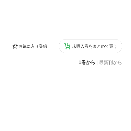
お気に入り登録
未購入巻をまとめて買う
1巻から
|
最新刊から