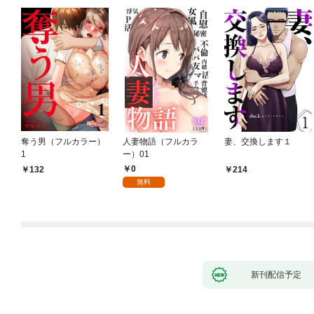
奪う男（フルカラー）
人妻物語（フルカラ
妻、交換します１
1
ー）01
0
132
214
無料
新刊配信予定