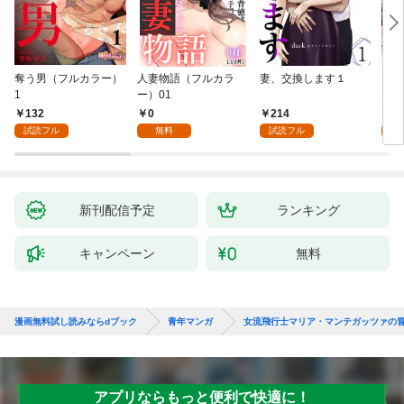
奪う男（フルカラー）
人妻物語（フルカラ
妻、交換します１
ごめ
1
ー）01
ない
132
0
214
1
試読フル
無料
試読フル
試
新刊配信予定
ランキング
キャンペーン
無料
漫画無料試し読みならdブック
青年マンガ
女流飛行士マリア・マンテガッツァの
アプリならもっと便利で快適に！