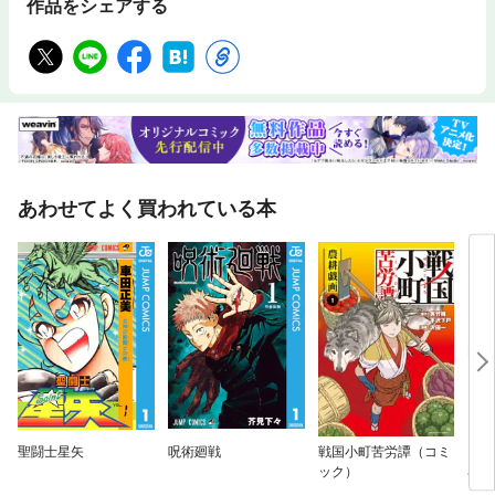
作品をシェアする
あわせてよく買われている本
聖闘士星矢
呪術廻戦
戦国小町苦労譚（コミ
とん
ック）
界放