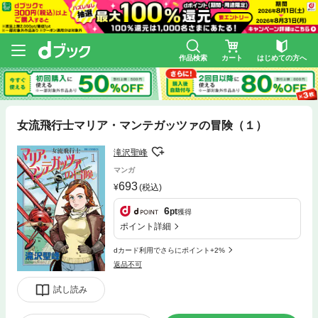
作品検索
カート
はじめての方へ
女流飛行士マリア・マンテガッツァの冒険（１）
滝沢聖峰
マンガ
693
(税込)
6
pt
獲得
ポイント詳細
dカード利用でさらにポイント+2%
返品不可
試し読み