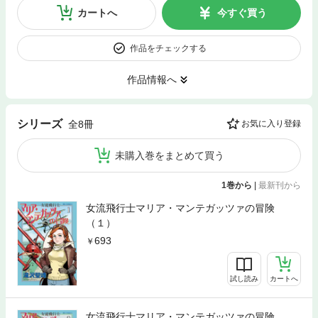
カートへ
今すぐ買う
作品をチェックする
作品情報へ
シリーズ
全8冊
お気に入り登録
未購入巻をまとめて買う
1巻から
|
最新刊から
女流飛行士マリア・マンテガッツァの冒険
（１）
693
試し読み
カートへ
女流飛行士マリア・マンテガッツァの冒険