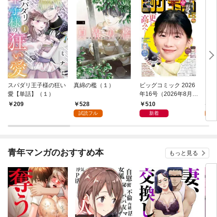
スパダリ王子様の狂い
真綿の檻（１）
ビッグコミック 2026
こん
愛【単話】（１）
年16号（2026年8月7
（１
日発売）
528
510
5
209
試読フル
新着
試
青年マンガのおすすめ本
もっと見る