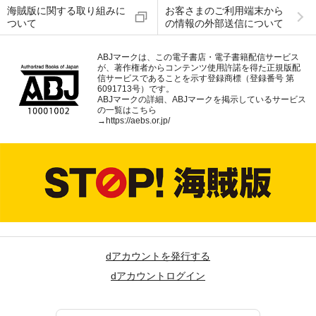
海賊版に関する取り組みに
お客さまのご利用端末から
ついて
の情報の外部送信について
ABJマークは、この電子書店・電子書籍配信サービス
が、著作権者からコンテンツ使用許諾を得た正規版配
信サービスであることを示す登録商標（登録番号 第
6091713号）です。
ABJマークの詳細、ABJマークを掲示しているサービス
の一覧はこちら
→
https://aebs.or.jp/
dアカウントを発行する
dアカウントログイン