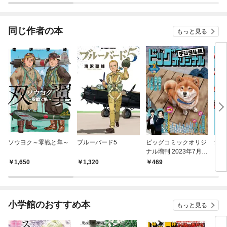
同じ作者の本
もっと見る
ソウヨク～零戦と隼～
ブルーバード5
ビッグコミックオリジ
女流
ナル増刊 2023年7月増
ンテ
刊号（2023年6月12日
（１
1,650
1,320
469
6
発売）
小学館のおすすめ本
もっと見る