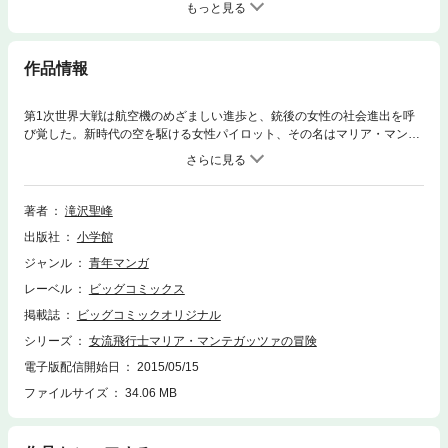
もっと見る
作品情報
第1次世界大戦は航空機のめざましい進歩と、銃後の女性の社会進出を呼
び覚した。新時代の空を駆ける女性パイロット、その名はマリア・マンテ
ガッツァ！行方不明の英国諜報部所属の父を求めつつ、危険な空域も、美
しい天空も、さらなる冒険をいとわず、今日もそして明日も、飛びます！
著者
滝沢聖峰
出版社
小学館
ジャンル
青年マンガ
レーベル
ビッグコミックス
掲載誌
ビッグコミックオリジナル
シリーズ
女流飛行士マリア・マンテガッツァの冒険
電子版配信開始日
2015/05/15
ファイルサイズ
34.06 MB