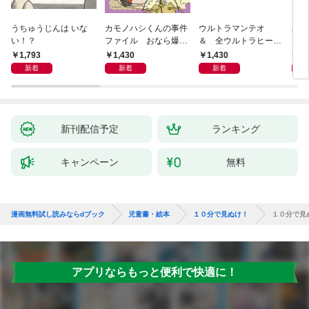
うちゅうじんは いな
カモノハシくんの事件
ウルトラマンテオ
星の
い！？
ファイル おなら爆
＆ 全ウルトラヒーロ
いグ
弾！ 危機イッパツ編
ー大集合 あそべるず
1,793
1,430
1,430
7
かん
新着
新着
新着
新刊配信予定
ランキング
キャンペーン
無料
漫画無料試し読みならdブック
児童書・絵本
１０分で見ぬけ！
１０分で見
アプリならもっと便利で快適に！