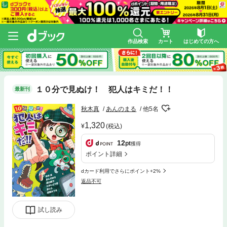
作品検索
カート
はじめての方へ
１０分で見ぬけ！ 犯人はキミだ！！
最新刊
秋木真
あんのまる
他5名
1,320
(税込)
12
pt
獲得
ポイント詳細
dカード利用でさらにポイント+2%
返品不可
試し読み