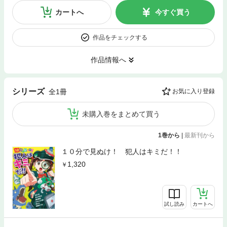
カートへ
今すぐ買う
作品をチェックする
作品情報へ
シリーズ
全1冊
お気に入り登録
未購入巻をまとめて買う
1巻から
|
最新刊から
１０分で見ぬけ！ 犯人はキミだ！！
1,320
試し読み
カートへ