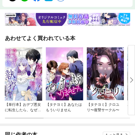
あわせてよく買われている本
【単行本】おデブ悪女
【タテヨミ】あなたは
【タテヨミ】クロユ
バッ
に転生したら、なぜか
もういりません
リ〜復讐サークル〜
ロイ
ラスボス王子様に執着
今世
されています
りが
てく
OMI
同じ作者の本
もっと見る