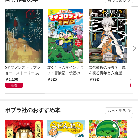
5分間ノンストップシ
ぼくたちのマインクラ
雪代教授の怪異学 魔
小
ョートストーリー ある
フト冒険記 伝説のク
を視る青年と六角屋敷
１
学校の色にまつわる怖
ラフター、爆誕！
の謎 １巻
1,100
7
825
792
い噂
新着
ポプラ社のおすすめ本
もっと見る