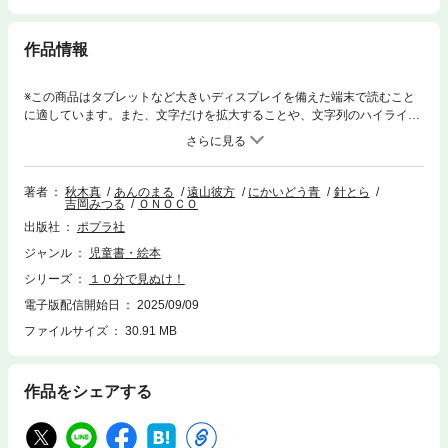
作品情報
※この商品はタブレットなど大きいディスプレイを備えた端末で読むこと
に適しています。また、文字だけを拡大することや、文字列のハイライ
ト、検索、辞書の参照、引用などの機能が使用できません。３人組仲良し
YouTuberに、謎解きの挑戦状が届いた。３問の答えをつなげると、驚き
のメッセージが…！ 呪いの壺を割ったのは誰？ クラスにエスパーがい
る!? 乗組員のうち３人が宇宙人にのっとられた!? などなど、人気作家
著者
秋木真
あんのまる
遠山彼方
にかいどう青
針とら
吉岡みつる
ＯＮＯＣＯ
が大集合した豪華執筆陣による、超ユニークで楽しい謎解きストーリーが
７作。どんでん返しアリ、きみは解くことができるかな？
出版社
ポプラ社
ジャンル
児童書・絵本
シリーズ
１０分で見ぬけ！
電子版配信開始日
2025/09/09
ファイルサイズ
30.91 MB
作品をシェアする