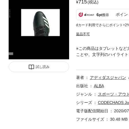
715
(税込)
ポイン
6
pt
獲得
dカード利用でさらにポイント+2
返品不可
※この商品はタブレットなど
ことや、文字列のハイライト
れたフットウェアシリーズ「
注目を集め、話題となってい
試し読み
るゴルフカルチャー雑誌です
著者
アディダスジャパン
リューム満点の内容をお届け
出版社
ALBA
ジャンル
スポーツ・アウ
シリーズ
CODECHAOS J
電子版配信開始日
2020/07
ファイルサイズ
30.48 MB