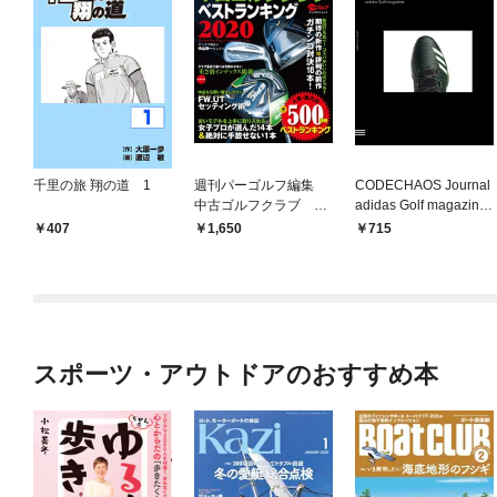
千里の旅 翔の道 1
週刊パーゴルフ編集
CODECHAOS Journal
中古ゴルフクラブ ベ
adidas Golf magazine
ストランキング2020
増刊アルバトロス・ビ
407
1,650
715
ュー2020年5月16日号
スポーツ・アウトドアのおすすめ本