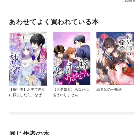
あわせてよく買われている本
【単行本】おデブ悪女
【タテヨミ】あなたは
結界師の一輪華
に転生したら、なぜか
もういりません
ラスボス王子様に執着
されています
同じ作者の本