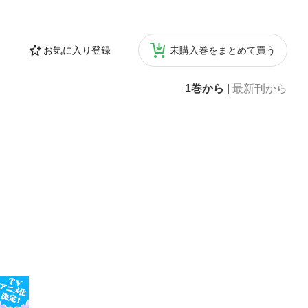
お気に入り登録
未購入巻をまとめて買う
1巻から
|
最新刊から