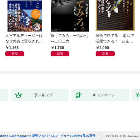
大宮アルディージャは
負けてみろ。一九八七
試合で勝てる！ 部活で
なぜ外資に買収された
―二〇二六
活躍できる！ 超走力
のか？～日本サッカー
アップ 7日間短期集中
1,166
1,760
2,090
とスポーツビジネスに
プログラム
新着
新着
新着
起きた「革命」～
ランキング
キャンペーン
l adidas Golf magazine 増刊アルバトロス・ビュー2020年5月16日号
CODECHAOS Journa