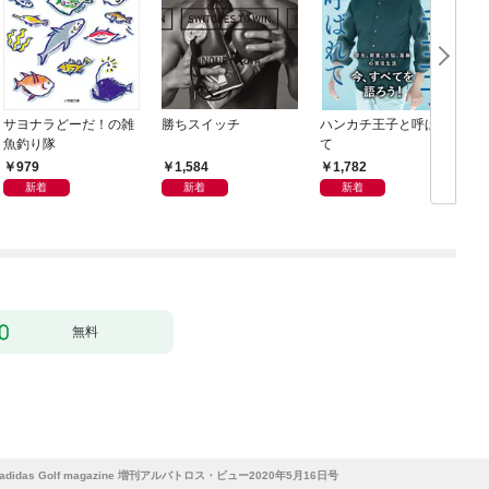
サヨナラどーだ！の雑
勝ちスイッチ
ハンカチ王子と呼ばれ
A
魚釣り隊
て
6
979
1,584
1,782
新着
新着
新着
無料
l adidas Golf magazine 増刊アルバトロス・ビュー2020年5月16日号