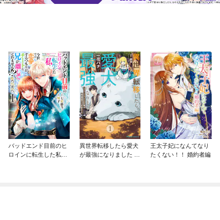
バッドエンド目前のヒ
異世界転移したら愛犬
王太子妃になんてなり
ロインに転生した私、
が最強になりました ～
たくない！！ 婚約者編
今世では恋愛するつも
シルバーフェンリルと
りがチートな兄が離し
俺が異世界暮らしを始
てくれません！？@C
めたら～ THE COMIC
OMIC