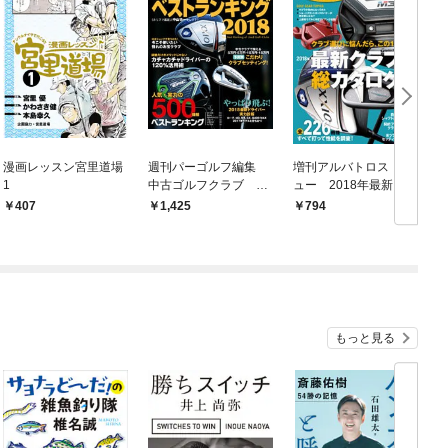
漫画レッスン宮里道場
週刊パーゴルフ編集
増刊アルバトロス・ビ
1
中古ゴルフクラブ ベ
ュー 2018年最新クラ
ストランキング2018
ブ総カタログ
407
1,425
794
もっと見る