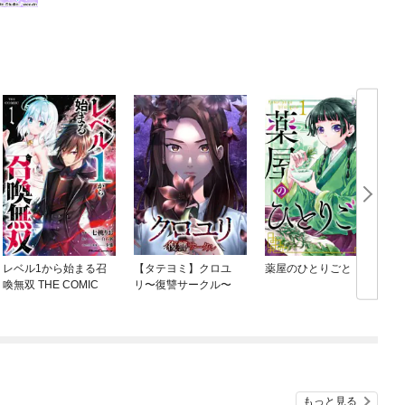
レベル1から始まる召
【タテヨミ】クロユ
薬屋のひとりごと
喚無双 THE COMIC
リ〜復讐サークル〜
もっと見る