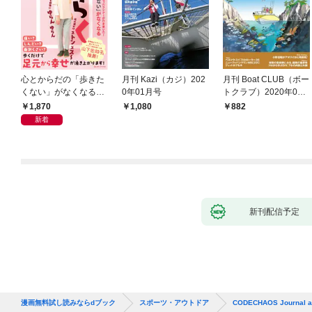
心とからだの「歩きた
月刊 Kazi（カジ）202
月刊 Boat CLUB（ボー
くない」がなくなる
0年01月号
トクラブ）2020年02
らせん流 ゆるらく歩
月号
1,870
1,080
882
き
新着
新刊配信予定
漫画無料試し読みならdブック
スポーツ・アウトドア
CODECHAOS Journa