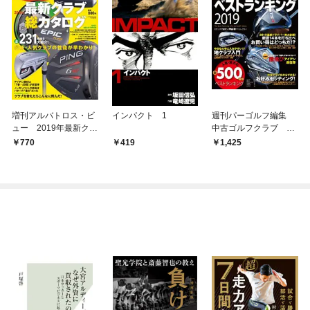
増刊アルバトロス・ビ
インパクト 1
週刊パーゴルフ編集
ュー 2019年最新クラ
中古ゴルフクラブ ベ
ブ総カタログ
ストランキング2019
770
419
1,425