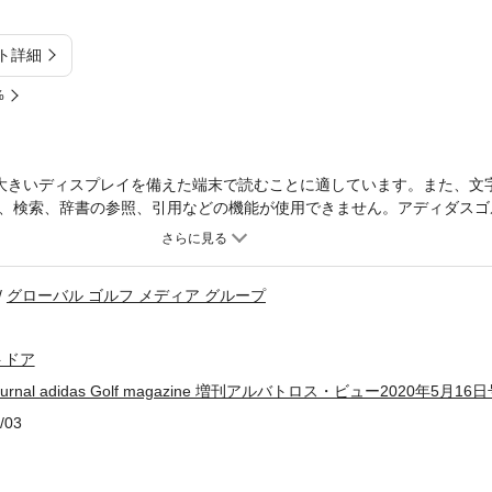
ト詳細
%
大きいディスプレイを備えた端末で読むことに適しています。また、文
、検索、辞書の参照、引用などの機能が使用できません。アディダスゴ
コードカオス」。PGA、LPGAツアーのプロがこぞって着用し、世界中
ます。その、「コードカオス」のテクノロジーやアディダスゴルフの哲
。開発者インタビューのほか、ゴルフの常識を変えた偉人などを集めた
グローバル ゴルフ メディア グループ
します。
トドア
ournal adidas Golf magazine 増刊アルバトロス・ビュー2020年5月16
/03