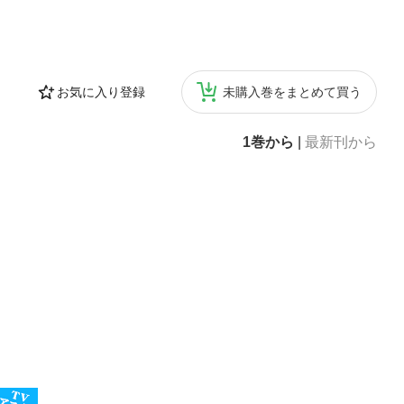
お気に入り登録
未購入巻をまとめて買う
1巻から
|
最新刊から