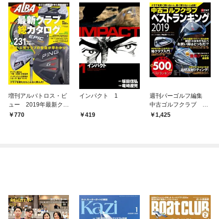
増刊アルバトロス・ビ
インパクト 1
週刊パーゴルフ編集
ュー 2019年最新クラ
中古ゴルフクラブ ベ
ブ総カタログ
ストランキング2019
770
419
1,425