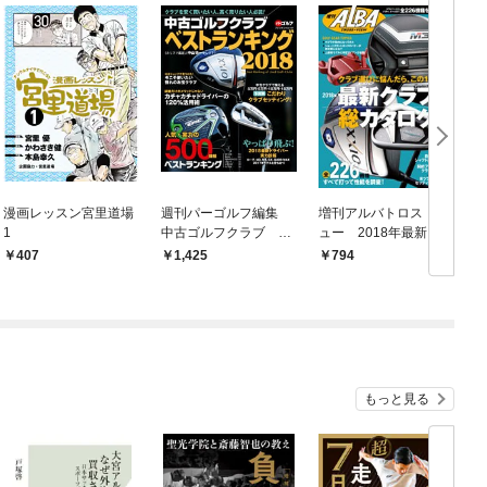
漫画レッスン宮里道場
週刊パーゴルフ編集
増刊アルバトロス・ビ
1
中古ゴルフクラブ ベ
ュー 2018年最新クラ
ストランキング2018
ブ総カタログ
407
1,425
794
もっと見る