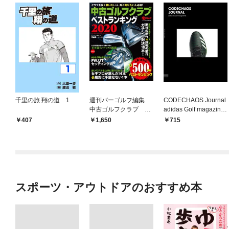
千里の旅 翔の道 1
週刊パーゴルフ編集
CODECHAOS Journal
中古ゴルフクラブ ベ
adidas Golf magazine
ストランキング2020
増刊アルバトロス・ビ
407
1,650
715
ュー2020年5月16日号
スポーツ・アウトドアのおすすめ本