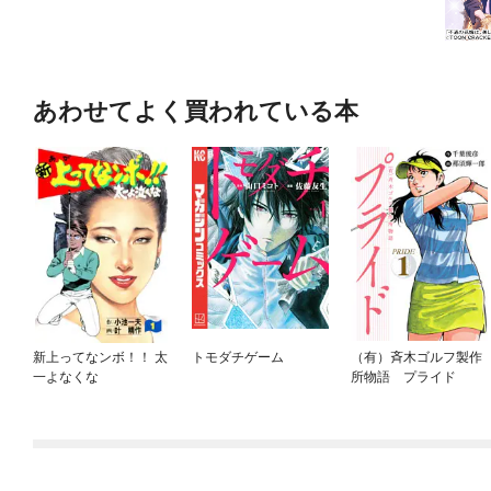
あわせてよく買われている本
新上ってなンボ！！ 太
トモダチゲーム
（有）斉木ゴルフ製作
一よなくな
所物語 プライド