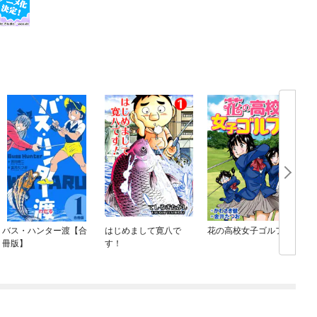
バス・ハンター渡【合
はじめまして寛八で
花の高校女子ゴルフ部
冊版】
す！