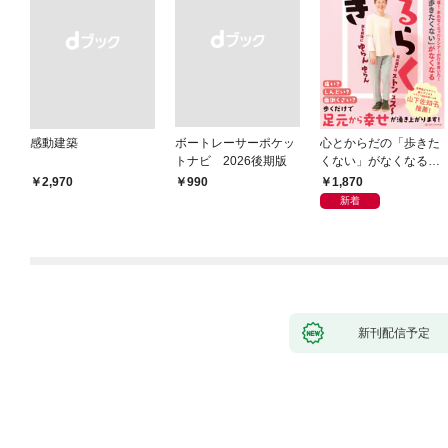
感動建築
ボートレーサーポケッ
心とからだの「歩きた
トナビ 2026後期版
くない」がなくなる
らせん流 ゆるらく歩
1,870
￥2,970
￥990
き
新着
新刊配信予定