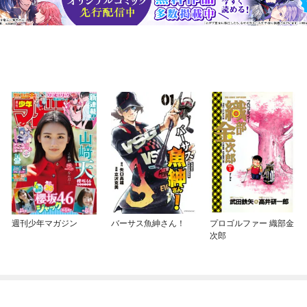
週刊少年マガジン
バーサス魚紳さん！
プロゴルファー 織部金
次郎