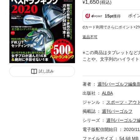
1,650
(税込)
ポイ
15
pt
獲得
dカード利用でさらにポイント+2
返品不可
※この商品はタブレットなど
ことや、文字列のハイライト
キング形式で紹介！今年もカ
試し読み
ド、ユーティリティ、ウェッ
得・売り得のクラブがすぐに
著者
週刊パーゴルフ編集
出版社
ALBA
ジャンル
スポーツ・アウ
掲載誌
週刊パーゴルフ
シリーズ
週刊パーゴルフ編
電子版配信開始日
2020/11
ファイルサイズ
54.68 MB