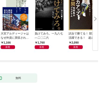
大宮アルディージャは
負けてみろ。一九八七
試合で勝てる！ 部活で
なぜ外資に買収された
―二〇二六
活躍できる！ 超走力
のか？～日本サッカー
アップ 7日間短期集中
1,166
1,760
2,090
とスポーツビジネスに
プログラム
新着
新着
新着
起きた「革命」～
無料