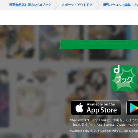
漫画無料試し読みならdブック
スポーツ・アウトドア
週刊パーゴルフ編集 中古
Appleのロゴ、App Storeは、米国もしくはそ
Inc.の商標です。App Storeは、Apple In
Google Play および Google Play ロゴは Go