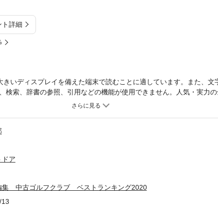
ント詳細
%
大きいディスプレイを備えた端末で読むことに適しています。また、文
、検索、辞書の参照、引用などの機能が使用できません。人気・実力の全
リスマ鑑定人、中山功一氏がセレクトしたドライバー、アイアン、フェ
ジ、パターを一挙公開。クラブの買い取り価格、販売価格も掲載してい
見つかる、満足の一冊になっています。
部
トドア
集 中古ゴルフクラブ ベストランキング2020
/13