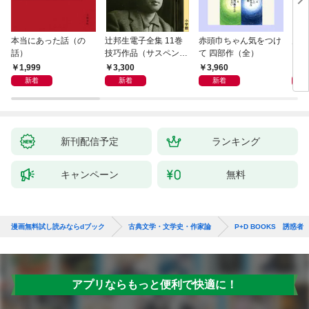
本当にあった話（の
辻邦生電子全集 11巻
赤頭巾ちゃん気をつけ
月満
話）
技巧作品（サスペン
て 四部作（全）
ス・ミステリー） 『眞
1,999
3,300
3,960
1,
晝の海への旅』『黄金
新着
新着
新着
の時刻の滴り』ほか
新刊配信予定
ランキング
キャンペーン
無料
漫画無料試し読みならdブック
古典文学・文学史・作家論
P+D BOOKS 誘惑者
アプリならもっと便利で快適に！