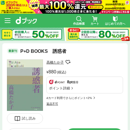
作品検索
カート
はじめての方へ
P+D BOOKS 誘惑者
最新刊
高橋たか子
880
(税込)
8
pt
獲得
ポイント詳細
dカード利用でさらにポイント+2%
返品不可
試し読み