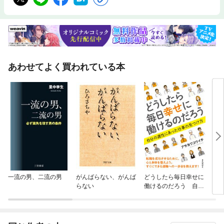
あわせてよく買われている本
一流の男、二流の男
がんばらない、がんば
どうしたら毎日幸せに
もう
らない
働けるのだろう 自分
の適性にあった仕事の
見つけ方