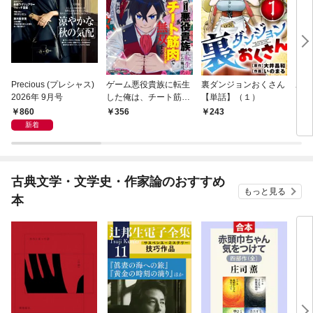
Precious (プレシャス)
ゲーム悪役貴族に転生
裏ダンジョンおくさん
あや
2026年 9月号
した俺は、チート筋肉
【単話】（１）
し夫
で無双する【単話】
倉で
860
356
243
1
（１）
る～
新着
古典文学・文学史・作家論のおすすめ
もっと見る
本