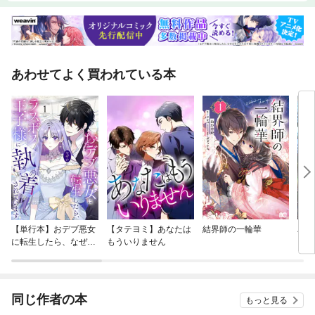
あわせてよく買われている本
【単行本】おデブ悪女
【タテヨミ】あなたは
結界師の一輪華
バッ
に転生したら、なぜか
もういりません
ロイ
ラスボス王子様に執着
今世
されています
りが
てく
OMI
同じ作者の本
もっと見る