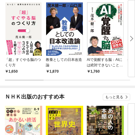
「超」すぐやる脳のつ
教養としての日本改造
AIで覚醒する脳：AIに
生き
くり方
論
は絶対できないこと
人間だけができること
1,650
1,870
1,760
9
ＮＨＫ出版のおすすめ本
もっと見る