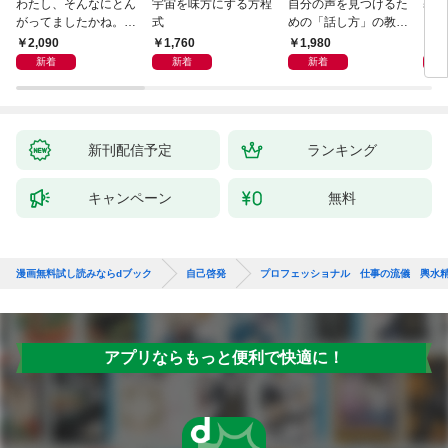
わたし、そんなにとん
宇宙を味方にする方程
自分の声を見つけるた
基地
がってましたかね。
式
めの「話し方」の教
るた
獅子座、Ａ型、丙午は
室 Ｏｒａｃｙ（オラ
2,090
1,760
1,980
2,
めぐる
シー）
新着
新着
新着
新刊配信予定
ランキング
キャンペーン
無料
漫画無料試し読みならdブック
自己啓発
プロフェッショナル 仕事の流儀 輿水
アプリならもっと便利で快適に！