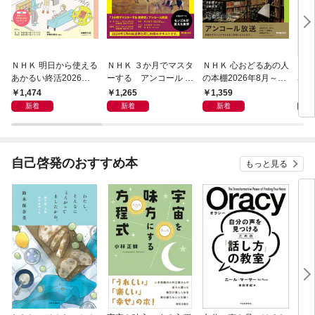
ＮＨＫ 明日から使える
ＮＨＫ ３か月でマスタ
ＮＨＫ 心おどるあの人
ＮＨ
あかるい終活2026年8
ーする アンコール 世
の本棚2026年8月～9
名著
月～9月
界史2026年8月
月
ン 
1,474
1,265
1,359
6
宣言
新着
新着
新着
自己啓発のおすすめ本
もっと見る