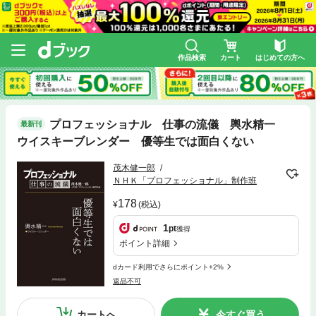
作品検索
カート
はじめての方へ
プロフェッショナル 仕事の流儀 輿水精一
最新刊
ウイスキーブレンダー 優等生では面白くない
茂木健一郎
ＮＨＫ「プロフェッショナル」制作班
178
(税込)
1
pt
獲得
ポイント詳細
dカード利用でさらにポイント+2%
返品不可
カートへ
今すぐ買う