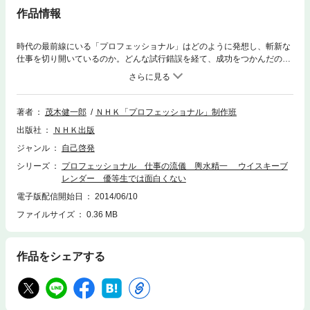
作品情報
時代の最前線にいる「プロフェッショナル」はどのように発想し、斬新な
仕事を切り開いているのか。どんな試行錯誤を経て、成功をつかんだの
か。時代をどのように見つめ、次に進んでいこうとしているのか。NHKの
人気番組 『プロフェッショナル 仕事の流儀』より、本気で「仕事」を考
え、取り組もうとするすべての人にお届けする、待望の電子書籍シリー
ズ！■個性を響き合わせる 輿水精一（ウイスキーブレンダー）優等生で
著者
茂木健一郎
ＮＨＫ「プロフェッショナル」制作班
は面白くない2006年、ウイスキーの世界大会で、欧米のメーカーを制し最
出版社
ＮＨＫ出版
高の賞を勝ち取った日本のウイスキーがある。そのウイスキーの味と香り
をつくり上げた男が、ウイスキーブレンダ―の輿水精一だ。ときには、わ
ジャンル
自己啓発
ずか１滴の違いで全体の味のバランスが崩れてしまうといわれるほど、繊
シリーズ
プロフェッショナル 仕事の流儀 輿水精一 ウイスキーブ
細で難しいウイスキーのブレンドに対して、常に「個性」を求める輿水
レンダー 優等生では面白くない
は、「優等生では面白くない」という。その哲学の背景に迫る。輿水精一
（こしみず・せいいち）1949年 山梨県甲府市生まれ／1973年 山梨大学工
電子版配信開始日
2014/06/10
学部発酵生産学科卒業／ 『サントリー株式会社』入社／1976年 同
ファイルサイズ
0.36 MB
社研究センターで、ウイスキーの貯蔵、熟成の研究に携わる／1985年 同
社山崎蒸溜所で、品質管理、貯蔵を担当／1991年 ブレンダー室課長／199
6年 主席ブレンダー／1999年 ブレンダー室長兼チーフブレンダー／2004
作品をシェアする
年 「響21年」がこの年より三年連続「International Spirits Challenge (IS
C)」で、金賞受賞／ 「響30年」がＩＳＣで最高賞のトロフィーを
受賞／ ＩＳＣの審査員となる／2007年 「ジャパニーズ・アイコ
ン・オブ・ウイスキー2007」でウイスキー大使として表彰される