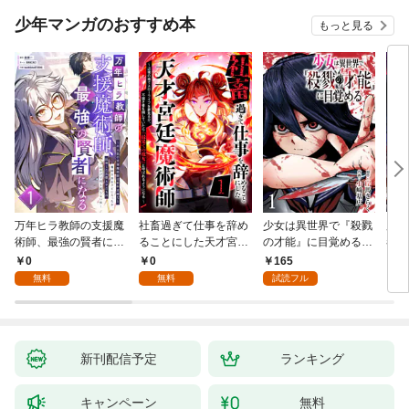
少年マンガのおすすめ本
もっと見る
万年ヒラ教師の支援魔
社畜過ぎて仕事を辞め
少女は異世界で『殺戮
魔王
術師、最強の賢者にな
ることにした天才宮廷
の才能』に目覚める
者パ
る～不人気の支援魔術
魔術師～辺境の地でス
(話売り) #1
やっ
0
0
165
2
師は給料泥棒だと魔術
ローライフを夢見る
無料
無料
試読フル
大学をクビになった
が、不届き者を倒して
が、出世した元教え子
いたら『最果ての魔
たちのおかげで何も困
女』と呼ばれるように
らない件～ 第1話
なる～ 第1話
新刊配信予定
ランキング
キャンペーン
無料