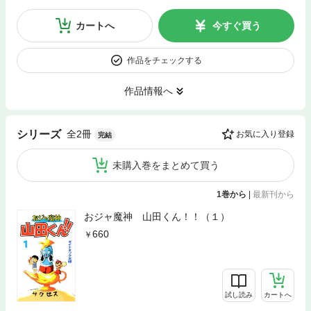
カートへ
今すぐ買う
作品をチェックする
作品情報へ
全2冊
シリーズ
お気に入り登録
完結
未購入巻をまとめて買う
1巻から
|
最新刊から
おジャ魔神 山田くん！！（１）
660
試し読み
カートへ