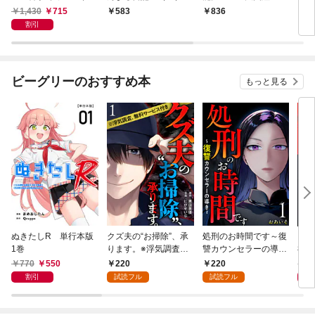
メだもん 学校生活の
1,430
715
583
836
6
不思議をつきとめろ！
割引
ビーグリーのおすすめ本
もっと見る
ぬきたしR 単行本版
クズ夫の“お掃除”、承
処刑のお時間です～復
凶妻
1巻
ります。※浮気調査、
讐カウンセラーの導き
神で
無料サービス付き 1巻
～ 1巻
1巻
770
550
220
220
7
割引
試読フル
試読フル