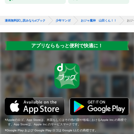
漫画無料試し読みならdブック
少年マンガ
おジャ魔神 山田くん！！
おジ
アプリならもっと便利で快適に！
Appleのロゴ、App Storeは、米国もしくはその他の国や地域におけるApple Inc.の商標で
す。App Storeは、Apple Inc.のサービスマークです。
Google Play および Google Play ロゴは Google LLC の商標です。