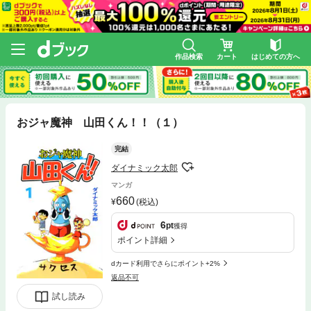
作品検索
カート
はじめての方へ
おジャ魔神 山田くん！！（１）
完結
ダイナミック太郎
マンガ
660
(税込)
6
pt
獲得
ポイント詳細
dカード利用でさらにポイント+2%
返品不可
試し読み