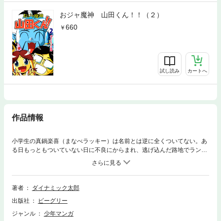
おジャ魔神 山田くん！！（２）
660
試し読み
カートへ
作品情報
小学生の真鍋楽喜（まなべラッキー）は名前とは逆に全くついてない。あ
る日もっともついていない日に不良にからまれ、逃げ込んだ路地でランプ
を拾い、擦ってみると魔神が！？果たして楽喜くんは魔神と会って名前の
通りにラッキーな小学生になれるのか！？
著者
ダイナミック太郎
出版社
ビーグリー
ジャンル
少年マンガ