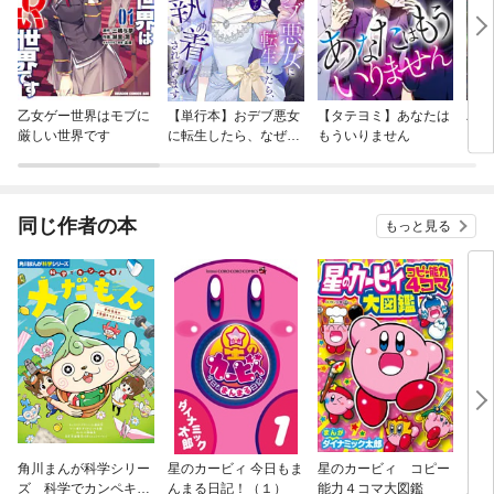
乙女ゲー世界はモブに
【単行本】おデブ悪女
【タテヨミ】あなたは
バッ
厳しい世界です
に転生したら、なぜか
もういりません
ロイ
ラスボス王子様に執着
今世
されています
りが
てく
OMI
同じ作者の本
もっと見る
角川まんが科学シリー
星のカービィ 今日もま
星のカービィ コピー
おジ
ズ 科学でカンペキ！
んまる日記！（１）
能力４コマ大図鑑
ん！