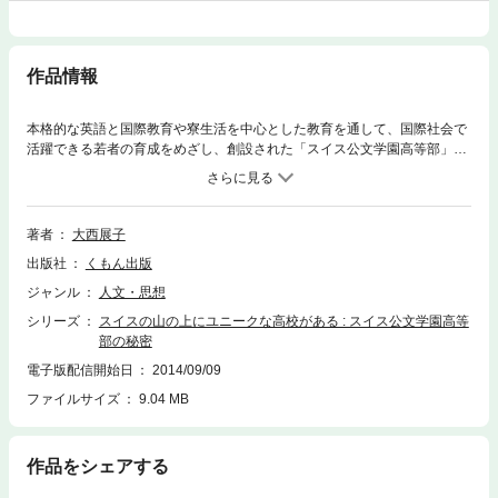
作品情報
本格的な英語と国際教育や寮生活を中心とした教育を通して、国際社会で
活躍できる若者の育成をめざし、創設された「スイス公文学園高等部」。
生徒たちの生活と、卒業後の進路や彼らの将来像を描くルポルタージュで
す。
著者
大西展子
出版社
くもん出版
ジャンル
人文・思想
シリーズ
スイスの山の上にユニークな高校がある : スイス公文学園高等
部の秘密
電子版配信開始日
2014/09/09
ファイルサイズ
9.04 MB
作品をシェアする