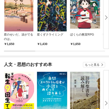
君のせいだ、涙がでる
星くずクライミング
ぼくらの教室RPG
視線
のは。
1,650
1,430
1,650
1,
人文・思想のおすすめ本
もっと見る