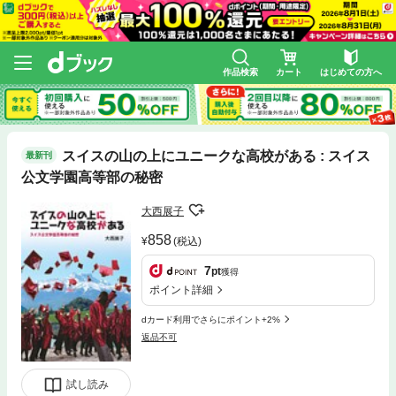
作品検索
カート
はじめての方へ
スイスの山の上にユニークな高校がある : スイス
最新刊
公文学園高等部の秘密
大西展子
858
(税込)
7
pt
獲得
ポイント詳細
dカード利用でさらにポイント+2%
返品不可
試し読み