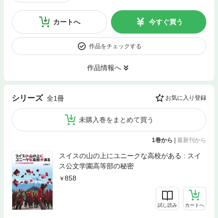
カートへ
今すぐ買う
作品をチェックする
作品情報へ
シリーズ
全1冊
お気に入り登録
未購入巻をまとめて買う
1巻から
|
最新刊から
スイスの山の上にユニークな高校がある : スイ
ス公文学園高等部の秘密
858
試し読み
カートへ