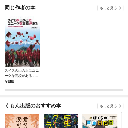
OMI
同じ作者の本
もっと見る
スイスの山の上にユニ
ークな高校がある : ス
イス公文学園高等部の
858
秘密
くもん出版のおすすめ本
もっと見る