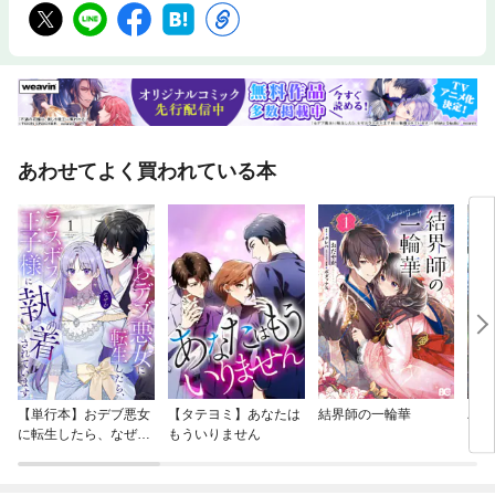
あわせてよく買われている本
【単行本】おデブ悪女
【タテヨミ】あなたは
結界師の一輪華
バッ
に転生したら、なぜか
もういりません
ロイ
ラスボス王子様に執着
今世
されています
りが
てく