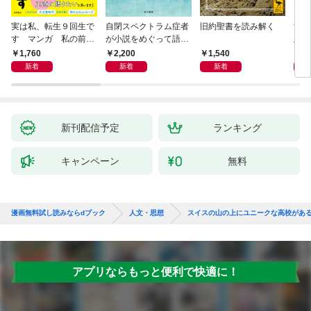
実は私、転生９回生で
自閉スペクトラム症者
旧約聖書を読み解く
すご
す マンガ 私の前世
が小説をめぐって語り
版 
物語
あう
らす
1,760
2,200
1,540
1,
新着
新着
新着
新刊配信予定
ランキング
キャンペーン
無料
漫画無料試し読みならdブック
人文・思想
スイスの山の上にユニークな高校がある
アプリならもっと便利で快適に！