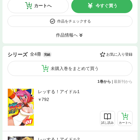
カートへ
今すぐ買う
作品をチェックする
作品情報へ
全4冊
シリーズ
お気に入り登録
完結
未購入巻をまとめて買う
1巻から
|
最新刊から
レッする！アイドル1
792
試し読み
カートへ
レッする！アイドル2