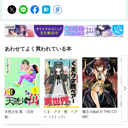
あわせてよく買われている本
天然少女 萬 〔完全
くま クマ 熊 ベア
魔王の始め方 THE CO
ウイ
版〕
ー（コミック）
MIC