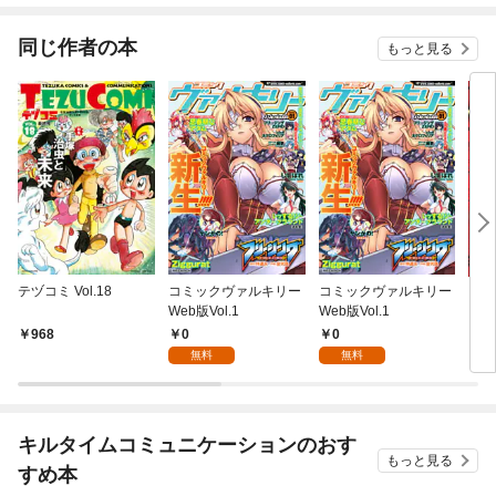
同じ作者の本
もっと見る
テヅコミ Vol.18
コミックヴァルキリー
コミックヴァルキリー
レッ
Web版Vol.1
Web版Vol.1
ーグ
0
0
968
7
無料
無料
キルタイムコミュニケーションのおす
もっと見る
すめ本