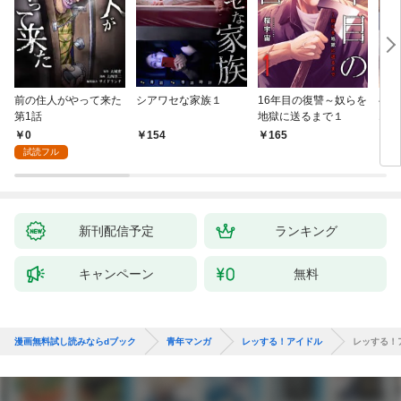
前の住人がやって来た
シアワセな家族１
16年目の復讐～奴らを
ベイ
第1話
地獄に送るまで１
エブ
版】
0
154
165
2
試読フル
新刊配信予定
ランキング
キャンペーン
無料
漫画無料試し読みならdブック
青年マンガ
レッする！アイドル
レッする！