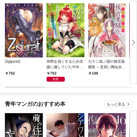
Ziggurat1
仲間を強くするため支
七十二候ノ国の後宮薬
オー
援に徹していた中年冒
膳医 ～見習い陶仙女で
き～
険者、追放され自分だ
すが、もふもふ達とお
令嬢
792
792
198
1
けの最強ギルドを作
妃様の問題を解決しま
くな
新着
る ～【シェアリン
す～ 第1話
出る
グ】スキルでステータ
スは思いのまま！ 恩
恵に気づいたってもう
青年マンガのおすすめ本
もっと見る
遅い！～1