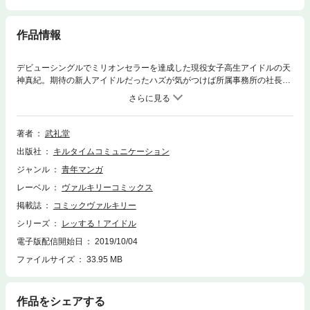
作品情報
デビューシングルでミリオンセラーを達成した現役女子高生アイドルの天
神真紀。期待の新人アイドルだったハズが気がつけば所属事務所の社長に
売り飛ばされてしまい、地下格闘技団体『ヴァルハラ・ガーデン』に参加
させられてしまうことに！強くて、カッコイイ、そしてなによりエロイ！
レスラー達と戦っていく中で真紀のリビドーは目覚めるのか！？第一話 地
下に落ちたアイドル第二話 真剣勝負の舞台第三話 目覚め第四話 戦う理由
著者
武礼堂
第五話 ハリウッドからの刺客［特別描き下ろし］PPV デス・バニーVS東
出版社
キルタイムコミュニケーション
洋子
ジャンル
青年マンガ
レーベル
ヴァルキリーコミックス
掲載誌
コミックヴァルキリー
シリーズ
レッする！アイドル
電子版配信開始日
2019/10/04
ファイルサイズ
33.95 MB
作品をシェアする