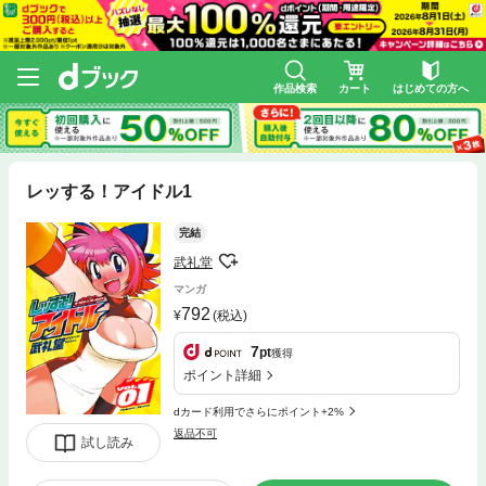
作品検索
カート
はじめての方へ
レッする！アイドル1
完結
武礼堂
マンガ
792
(税込)
7
pt
獲得
ポイント詳細
dカード利用でさらにポイント+2%
返品不可
試し読み