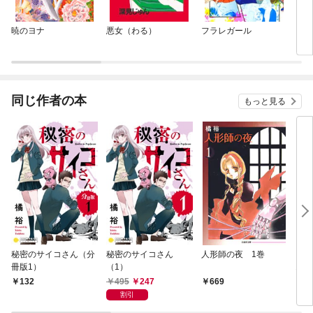
暁のヨナ
悪女（わる）
フラレガール
ガッ
同じ作者の本
もっと見る
秘密のサイコさん（分
秘密のサイコさん
人形師の夜 1巻
も
冊版1）
（1）
1巻
495
247
132
669
6
割引