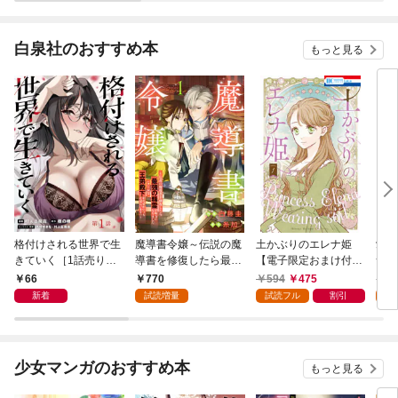
白泉社のおすすめ本
もっと見る
格付けされる世界で生
魔導書令嬢～伝説の魔
土かぶりのエレナ姫
愛さ
きていく［1話売り］
導書を修復したら最強
【電子限定おまけ付
つ 
第1話
の精霊が味方になりま
き】 1巻
66
770
594
475
6
した（クールな王弟殿
新着
試読増量
試読フル
割引
試
下がなぜかいつもそば
にいます）～【おまけ
描き下ろし付き】 1
巻
少女マンガのおすすめ本
もっと見る