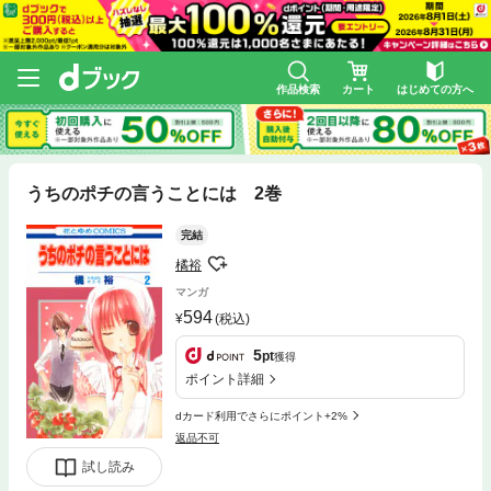
作品検索
カート
はじめての方へ
うちのポチの言うことには 2巻
完結
橘裕
マンガ
594
(税込)
5
pt
獲得
ポイント詳細
dカード利用でさらにポイント+2%
返品不可
試し読み