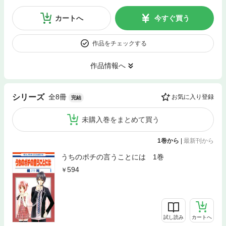
カートへ
今すぐ買う
作品をチェックする
作品情報へ
全8冊
シリーズ
お気に入り登録
完結
未購入巻をまとめて買う
1巻から
|
最新刊から
うちのポチの言うことには 1巻
594
試し読み
カートへ