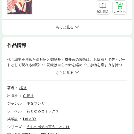
試し読み
カートへ
もっと見る
作品情報
代々城主を務めた高月家と御庭番・戌井家の関係は、お嬢様とボディガー
ドとして現在も継続中！花織は自らの命を縮めて生き物を癒す力を持つ
故、遥にお姫様扱いされる毎日。が、花織は遥に自由を与えたくて…。そ
んな中、遥とその弟・響が花織を賭けたバトルを始めて！？
著者
橘裕
出版社
白泉社
ジャンル
少女マンガ
レーベル
花とゆめコミックス
掲載誌
LaLaDX
シリーズ
うちのポチの言うことには