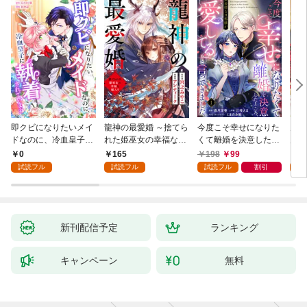
即クビになりたいメイ
龍神の最愛婚 ～捨てら
今度こそ幸せになりた
鬼条
ドなのに、冷血皇子に
れた姫巫女の幸福な嫁
くて離婚を決意したと
見初
執着されています第1
入り～: 1
ころ、無表情な旦那様
～１
0
165
198
99
1
話
が「愛してる」と言っ
試読フル
試読フル
試読フル
割引
試
てきました。1
新刊配信予定
ランキング
キャンペーン
無料