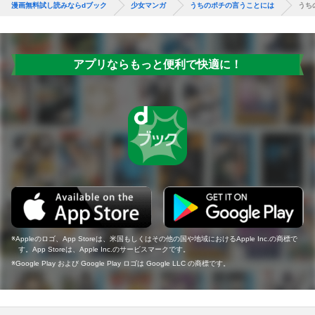
漫画無料試し読みならdブック
少女マンガ
うちのポチの言うことには
うち
アプリならもっと便利で快適に！
Appleのロゴ、App Storeは、米国もしくはその他の国や地域におけるApple Inc.の商標で
す。App Storeは、Apple Inc.のサービスマークです。
Google Play および Google Play ロゴは Google LLC の商標です。