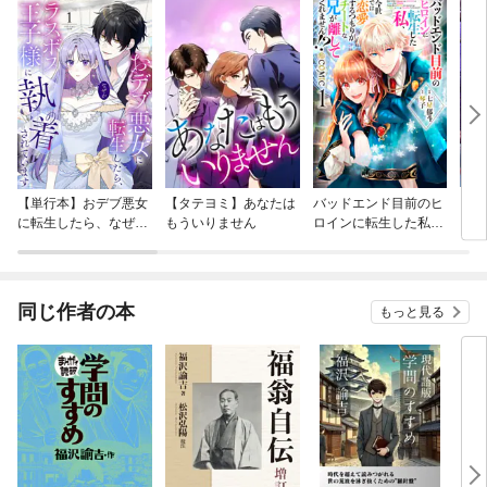
【単行本】おデブ悪女
【タテヨミ】あなたは
バッドエンド目前のヒ
【タ
に転生したら、なぜか
もういりません
ロインに転生した私、
リ〜
ラスボス王子様に執着
今世では恋愛するつも
されています
りがチートな兄が離し
てくれません！？@C
OMIC
同じ作者の本
もっと見る