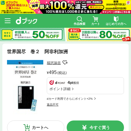
作品検索
カート
はじめての方へ
世界国尽 巻２ 阿非利加洲
福沢諭吉
495
(税込)
4
pt
獲得
ポイント詳細
dカード利用でさらにポイント+2%
返品不可
カートへ
今すぐ買う