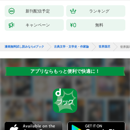
新刊配信予定
ランキング
キャンペーン
無料
漫画無料試し読みならdブック
古典文学・文学史・作家論
世界国尽
世界国
アプリならもっと便利で快適に！