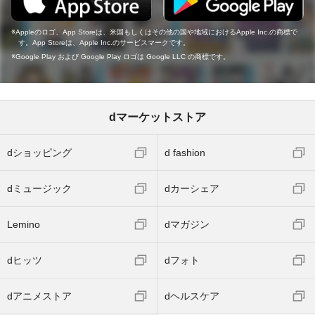
Appleのロゴ、App Storeは、米国もしくはその他の国や地域におけるApple Inc.の商標で
す。App Storeは、Apple Inc.のサービスマークです。
Google Play および Google Play ロゴは Google LLC の商標です。
dマーケットストア
dショッピング
d fashion
dミュージック
dカーシェア
Lemino
dマガジン
dヒッツ
dフォト
dアニメストア
dヘルスケア