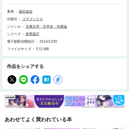
えた福沢諭吉。「世界国尽」は福沢がビギナー向けに世界の地理や歴地を
著した書である。本書は明治２年に出版された本の電子書籍版。
著者
福沢諭吉
出版社
ゴマブックス
ジャンル
古典文学・文学史・作家論
シリーズ
世界国尽
電子版配信開始日
2014/12/30
ファイルサイズ
5.12 MB
作品をシェアする
あわせてよく買われている本