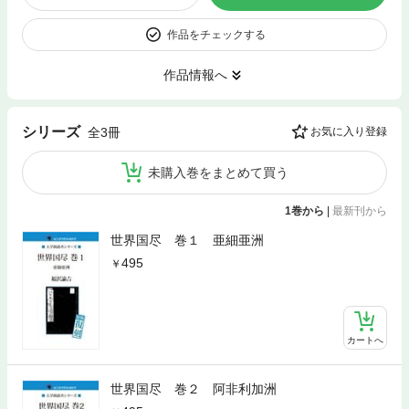
作品をチェックする
作品情報へ
シリーズ
全3冊
お気に入り登録
未購入巻をまとめて買う
1巻から
|
最新刊から
世界国尽 巻１ 亜細亜洲
495
カートへ
世界国尽 巻２ 阿非利加洲