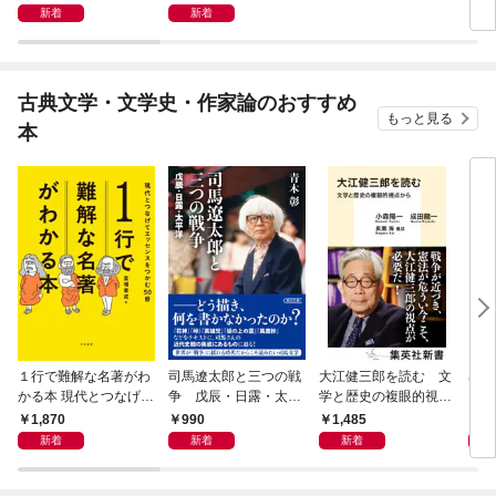
新着
新着
古典文学・文学史・作家論のおすすめ
もっと見る
本
１行で難解な名著がわ
司馬遼太郎と三つの戦
大江健三郎を読む 文
出会
かる本 現代とつなげて
争 戊辰・日露・太平
学と歴史の複眼的視点
エッセンスをつかむ50
洋
から
1,870
990
1,485
1,
冊
新着
新着
新着