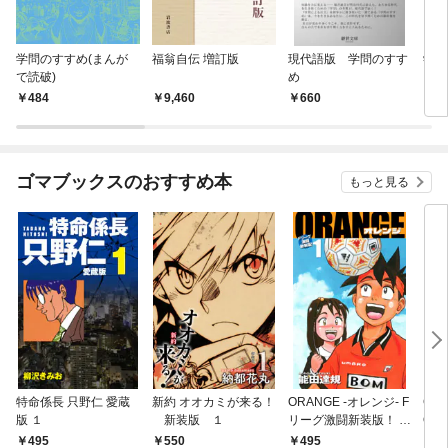
学問のすすめ(まんが
福翁自伝 増訂版
現代語版 学問のすす
学問
で読破)
め
484
9,460
660
4
ゴマブックスのおすすめ本
もっと見る
特命係長 只野仁 愛蔵
新約 オオカミが来る！
ORANGE -オレンジ- F
GE
版 １
新装版 １
リーグ激闘新装版！ 第
OF
１巻
495
550
495
4