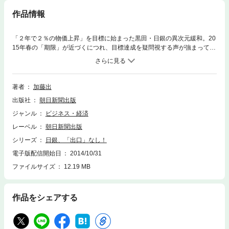
作品情報
「２年で２％の物価上昇」を目標に始まった黒田・日銀の異次元緩和。20
15年春の「期限」が近づくにつれ、目標達成を疑問視する声が強まってい
る。最悪のシナリオは、国債暴落→長期金利の急騰。見えない出口にもが
く日銀を、No.1ウオッチャーが鋭く分析する。
著者
加藤出
出版社
朝日新聞出版
ジャンル
ビジネス・経済
レーベル
朝日新聞出版
シリーズ
日銀、「出口」なし！
電子版配信開始日
2014/10/31
ファイルサイズ
12.19 MB
作品をシェアする