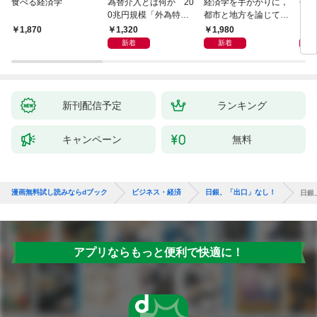
食べる経済学
為替介入とは何か 20
経済学を手がかりに，
研究
0兆円規模「外為特
都市と地方を論じてみ
会」が生まれた謎
よう
1,320
1,980
5,
1,870
新着
新着
新刊配信予定
ランキング
キャンペーン
無料
漫画無料試し読みならdブック
ビジネス・経済
日銀、「出口」なし！
日銀
アプリならもっと便利で快適に！