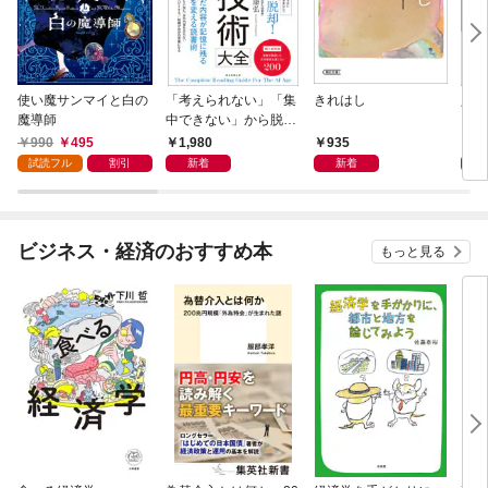
使い魔サンマイと白の
「考えられない」「集
きれはし
人に
魔導師
中できない」から脱
いる
却！ AI時代の読む技
990
495
1,980
935
1,
術大全
試読フル
割引
新着
新着
ビジネス・経済のおすすめ本
もっと見る