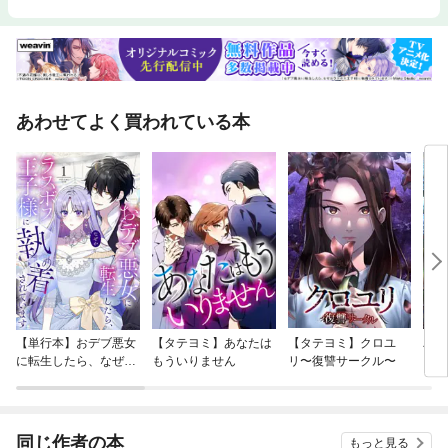
あわせてよく買われている本
【単行本】おデブ悪女
【タテヨミ】あなたは
【タテヨミ】クロユ
バッ
に転生したら、なぜか
もういりません
リ〜復讐サークル〜
ロイ
ラスボス王子様に執着
今世
されています
りが
てく
OMI
同じ作者の本
もっと見る