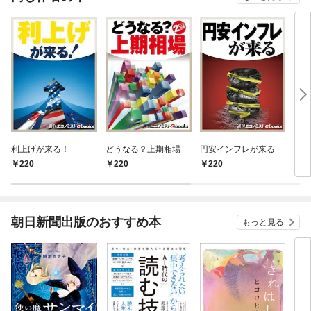
利上げが来る！
どうなる？上期相場
円安インフレが来る
世界
220
220
220
2
朝日新聞出版のおすすめ本
もっと見る