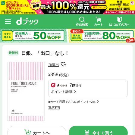
作品検索
カート
はじめての方へ
日銀、「出口」なし！
最新刊
加藤出
858
(税込)
7
pt
獲得
ポイント詳細
dカード利用でさらにポイント+2%
返品不可
カートへ
今すぐ買う