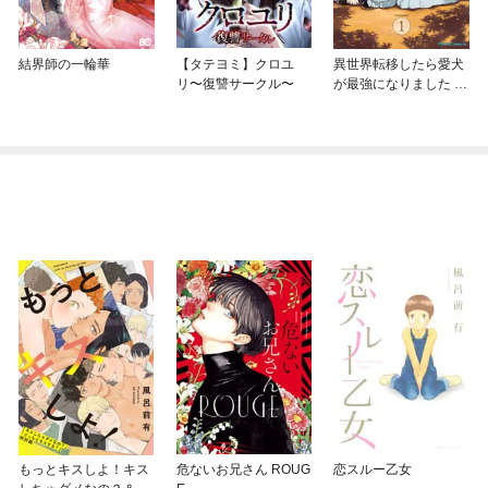
結界師の一輪華
【タテヨミ】クロユ
異世界転移したら愛犬
リ〜復讐サークル〜
が最強になりました ～
シルバーフェンリルと
俺が異世界暮らしを始
めたら～ THE COMIC
もっとキスしよ！キス
危ないお兄さん ROUG
恋スルー乙女