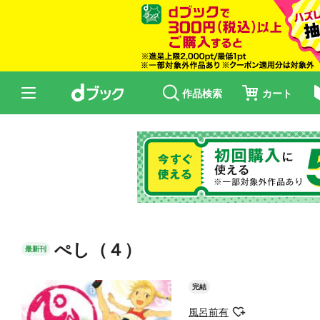
作品検索
カート
ぺし（４）
最新刊
完結
風呂前有