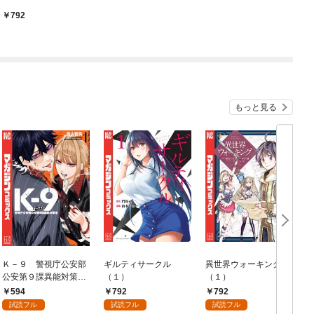
792
もっと見る
Ｋ－９ 警視庁公安部
ギルティサークル
異世界ウォーキング
公安第９課異能対策係
（１）
（１）
（１）
594
792
792
試読フル
試読フル
試読フル