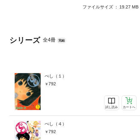
ファイルサイズ
19.27 MB
シリーズ
全4冊
完結
ぺし（１）
792
試し読み
カートへ
ぺし（４）
792