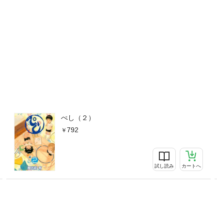
ぺし（２）
792
試し読み
カートへ