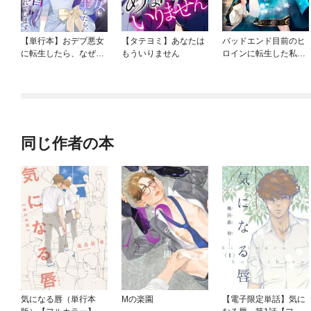
【単行本】おデブ悪女
【タテヨミ】あなたは
バッドエンド目前のヒ
に転生したら、なぜか
もういりません
ロインに転生した私、
ラスボス王子様に執着
今世では恋愛するつも
されています
りがチートな兄が離し
てくれません！？@C
OMIC
同じ作者の本
気になる唇（単行本
Mの楽園
【電子限定単話】気に