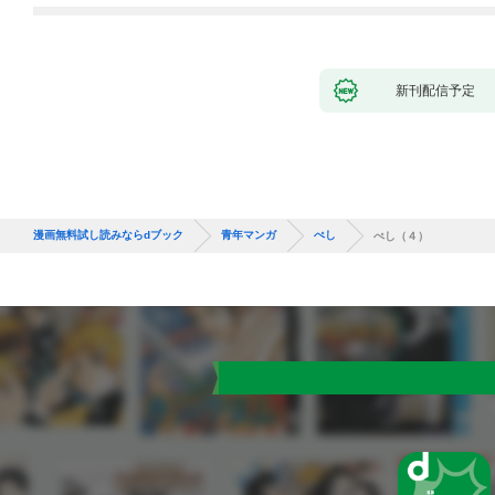
新刊配信予定
漫画無料試し読みならdブック
青年マンガ
ぺし
ぺし（４）