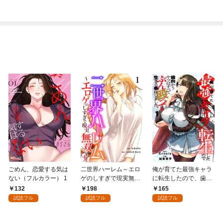
～最強クラフトスキル
で始める、楽々領地開
拓スローライフ～
（１）
ごめん、恋愛する気は
二世界ハーレム～エロ
俺が育てた最強キャラ
ない（フルカラー） 1
ゲのしすぎで現実無双
に転生したので、歯向
～１
かうヤツはすべてぶん
132
198
165
殴って生きる事にしま
試読フル
試読フル
試読フル
した。１