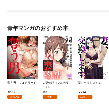
９９の仲間達を手に入
れて元パーティーメン
バーと世界に復讐＆
『ざまぁ！』します！
（１）
青年マンガのおすすめ本
奪う男（フルカラー）
人妻物語（フルカラ
妻、交換します１
1
ー）01
132
0
214
試読フル
無料
試読フル