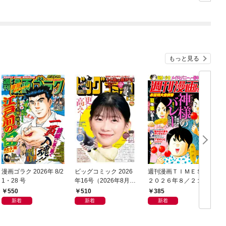
もっと見る
漫画ゴラク 2026年 8/2
ビッグコミック 2026
週刊漫画ＴＩＭＥＳ
1・28 号
年16号（2026年8月7
２０２６年８／２１・
日発売）
２８合併号
550
510
385
新着
新着
新着