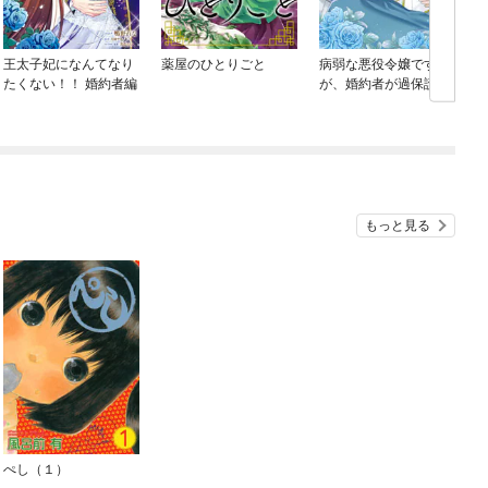
王太子妃になんてなり
薬屋のひとりごと
病弱な悪役令嬢です
たくない！！ 婚約者編
が、婚約者が過保護す
ぎて逃げ出したい(私た
ち犬猿の仲でしたよ
ね！？)
もっと見る
ぺし（１）