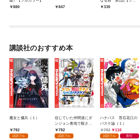
版）【フルカラー】
なる唇 第1話【フル
カラー】
880
847
330
講談社のおすすめ本
魔女と傭兵（１）
信じていた仲間達にダ
ハナバス 苔石花江の
ンジョン奥地で殺され
バスケ論（１）
かけたがギフト『無限
792
792
792
110
ガチャ』でレベル９９
試読フル
試読フル
試読フル
割引