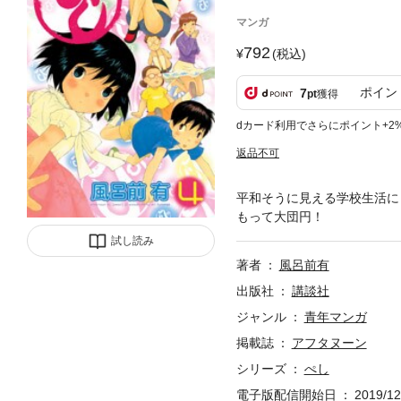
マンガ
792
(税込)
ポイン
7
pt
獲得
dカード利用でさらにポイント+2
返品不可
平和そうに見える学校生活に
もって大団円！
試し読み
著者
風呂前有
出版社
講談社
ジャンル
青年マンガ
掲載誌
アフタヌーン
シリーズ
ぺし
電子版配信開始日
2019/12