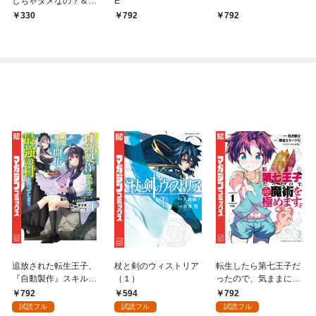
しちゃダメなの？＆ど
E
っちとキスする？特別
330
792
792
編
追放された転生王子、
杖と剣のウィストリア
転生したら第七王子だ
『自動製作』スキルで
（１）
ったので、気ままに魔
領地を爆速で開拓し最
術を極めます（１）
792
594
792
強の村を作ってしまう
試読フル
試読フル
試読フル