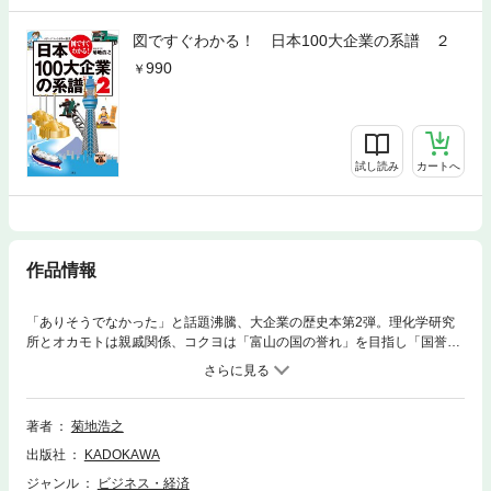
図ですぐわかる！ 日本100大企業の系譜 ２
990
試し読み
カートへ
作品情報
「ありそうでなかった」と話題沸騰、大企業の歴史本第2弾。理化学研究
所とオカモトは親戚関係、コクヨは「富山の国の誉れ」を目指し「国誉」
から始まった……など、系図と解説ですらすら日本の大企業がわかる。
著者
菊地浩之
出版社
KADOKAWA
ジャンル
ビジネス・経済