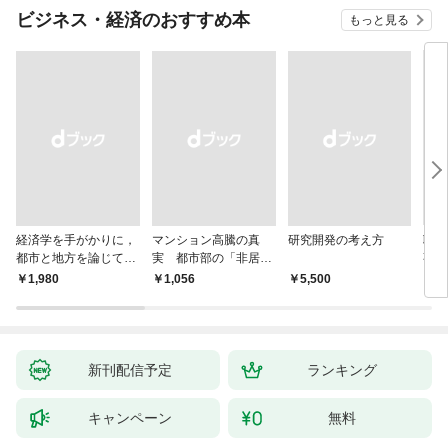
ビジネス・経済のおすすめ本
もっと見る
経済学を手がかりに，
マンション高騰の真
研究開発の考え方
聴
都市と地方を論じてみ
実 都市部の「非居住
事業
よう
化」が街を壊す
版 
￥1,980
￥1,056
￥5,500
￥2,
株式
取締
の議
きと
新刊配信予定
ランキング
キャンペーン
無料