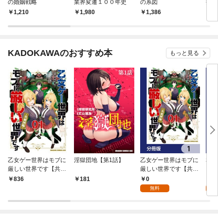
の婚姻戦略
業界変遷１００年史
の系図
井・
ート
1,210
1,980
1,386
1,
KADOKAWAのおすすめ本
もっと見る
乙女ゲー世界はモブに
淫獄団地【第1話】
乙女ゲー世界はモブに
私、
厳しい世界です【共和
厳しい世界です【共和
をテ
国編】 ０１
国編】【分冊版】 1
パイ
0
0
836
181
を頑
無料
版】