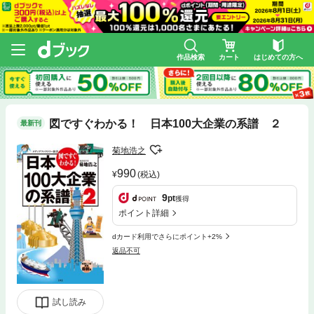
作品検索
カート
はじめての方へ
図ですぐわかる！ 日本100大企業の系譜 ２
最新刊
菊地浩之
990
(税込)
9
pt
獲得
ポイント詳細
dカード利用でさらにポイント+2%
返品不可
試し読み