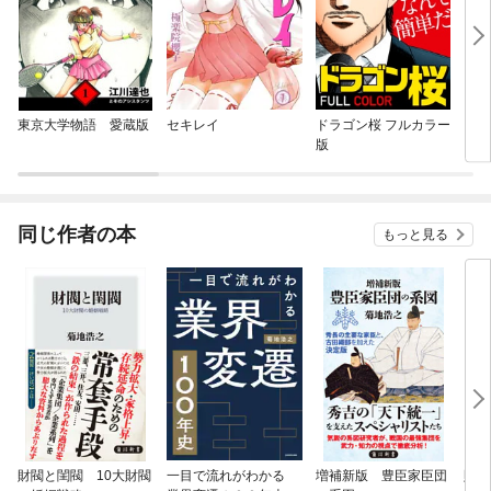
東京大学物語 愛蔵版
セキレイ
ドラゴン桜 フルカラー
ちは
版
同じ作者の本
もっと見る
財閥と閨閥 10大財閥
一目で流れがわかる
増補新版 豊臣家臣団
財閥