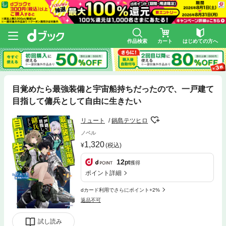
作品検索
カート
はじめての方へ
目覚めたら最強装備と宇宙船持ちだったので、一戸建て
目指して傭兵として自由に生きたい
リュート
鍋島テツヒロ
ノベル
1,320
(税込)
12
pt
獲得
ポイント詳細
dカード利用でさらにポイント+2%
返品不可
試し読み