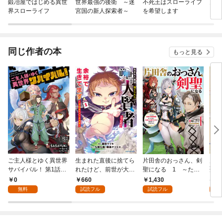
鍛冶屋ではじめる異世
世界最強の後衛 ～迷
不死王はスローライフ
月が
界スローライフ
宮国の新人探索者～
を希望します
同じ作者の本
もっと見る
ご主人様とゆく異世界
生まれた直後に捨てら
片田舎のおっさん、剣
片田
サバイバル！ 第1話
れたけど、前世が大賢
聖になる 1 ～ただ
聖に
【単話版】
者だったので余裕で生
の田舎の剣術師範だっ
りの
0
660
1,430
7
きてます ～最強赤ち
たのに、大成した弟子
無料
試読フル
試読フル
試
ゃん大暴走～１【電子
たちが俺を放ってくれ
書店共通特典イラスト
ない件～
付】