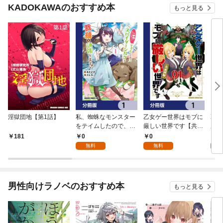
KADOKAWAのおすすめ本
もっと見る
淫獄団地【第1話】
私、蜘蛛なモンスター
乙女ゲー世界はモブに
乙女
をテイムしたので、ス
厳しい世界です【共和
厳し
パイダーシルクで裁縫
国編】【分冊版】 1
国
0
0
8
181
を頑張ります！【分冊
無料
無料
試
版】 1
男性向けラノベのおすすめ本
もっと見る