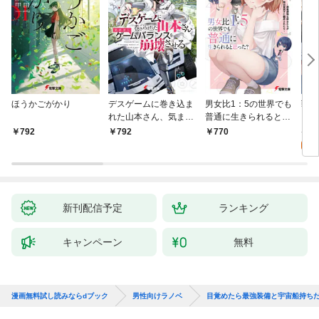
ほうかごがかり
デスゲームに巻き込ま
男女比1：5の世界でも
戦地
れた山本さん、気まま
普通に生きられると思
カシ
にゲームバランスを崩
った？ ～激重感情な
活を
8
792
792
770
壊させる【電子特別
彼女たちが無自覚男子
特典
試
版】
に翻弄されたら～
新刊配信予定
ランキング
キャンペーン
無料
漫画無料試し読みならdブック
男性向けラノベ
目覚めたら最強装備と宇宙船持ち