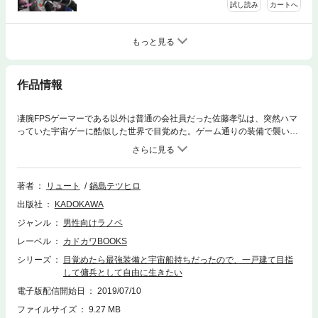
試し読み
カートへ
もっと見る
作品情報
凄腕FPSゲーマーである以外は普通の会社員だった佐藤孝弘は、突然ハマ
っていた宇宙ゲーに酷似した世界で目覚めた。ゲーム通りの装備で襲い来
る賊もワンパン、無一文の美少女を救い出し……傭兵ヒロの冒険始まる！
著者
リュート
鍋島テツヒロ
出版社
KADOKAWA
ジャンル
男性向けラノベ
レーベル
カドカワBOOKS
シリーズ
目覚めたら最強装備と宇宙船持ちだったので、一戸建て目指
して傭兵として自由に生きたい
電子版配信開始日
2019/07/10
ファイルサイズ
9.27 MB