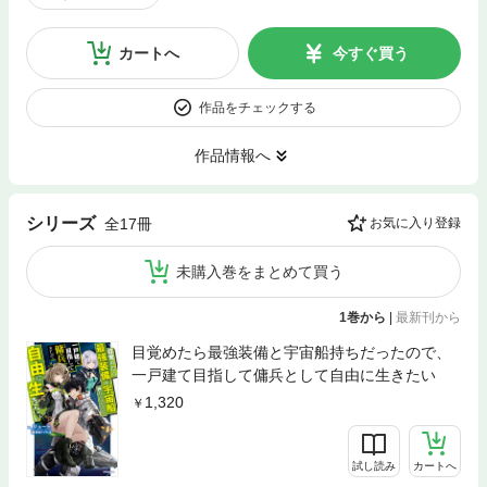
カートへ
今すぐ買う
作品をチェックする
作品情報へ
シリーズ
全17冊
お気に入り登録
未購入巻をまとめて買う
1巻から
|
最新刊から
目覚めたら最強装備と宇宙船持ちだったので、
一戸建て目指して傭兵として自由に生きたい
1,320
試し読み
カートへ