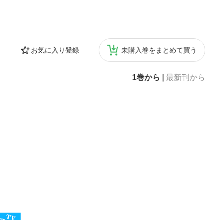
お気に入り登録
未購入巻をまとめて買う
1巻から
|
最新刊から