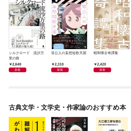
シルクロード 流沙万
笹公人の妄想短歌天国
昭和懐古奇譚集
里の路
2,640
2,310
2,420
新着
新着
新着
古典文学・文学史・作家論のおすすめ本