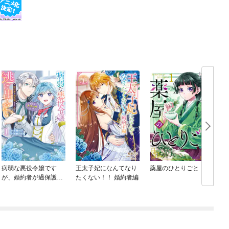
病弱な悪役令嬢です
王太子妃になんてなり
薬屋のひとりごと
が、婚約者が過保護す
たくない！！ 婚約者編
ぎて逃げ出したい(私た
ち犬猿の仲でしたよ
ね！？)