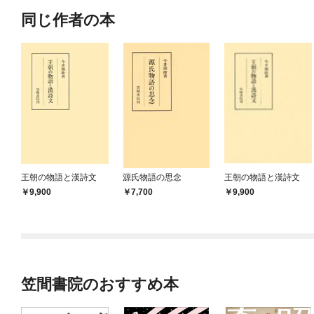
同じ作者の本
王朝の物語と漢詩文
源氏物語の思念
王朝の物語と漢詩文
9,900
7,700
9,900
笠間書院のおすすめ本