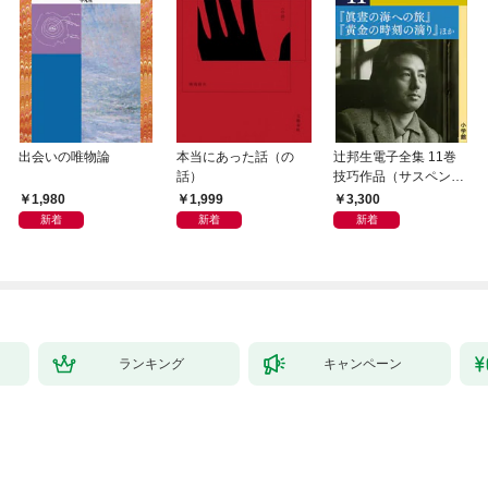
出会いの唯物論
本当にあった話（の
辻邦生電子全集 11巻
話）
技巧作品（サスペン
ス・ミステリー） 『眞
1,980
1,999
3,300
晝の海への旅』『黄金
新着
新着
新着
の時刻の滴り』ほか
ランキング
キャンペーン