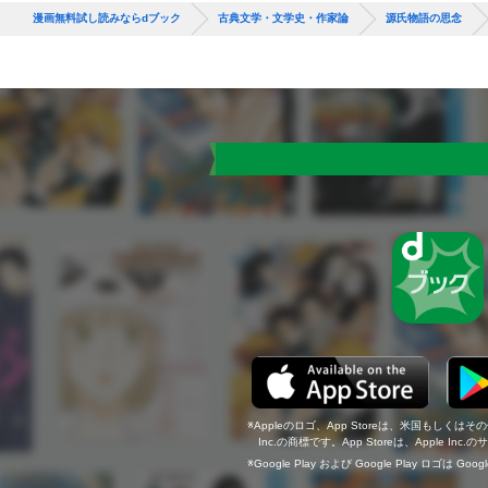
漫画無料試し読みならdブック
古典文学・文学史・作家論
源氏物語の思念
Appleのロゴ、App Storeは、米国もしくはそ
Inc.の商標です。App Storeは、Apple In
Google Play および Google Play ロゴは Go