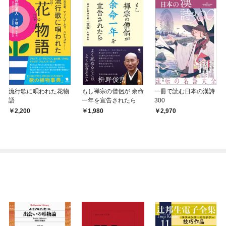
流行歌に唄われた花物
もし禅宗の僧侶が 余命
一冊で読む日本の漢詩
語
一年を宣告されたら
300
2,200
1,980
2,970