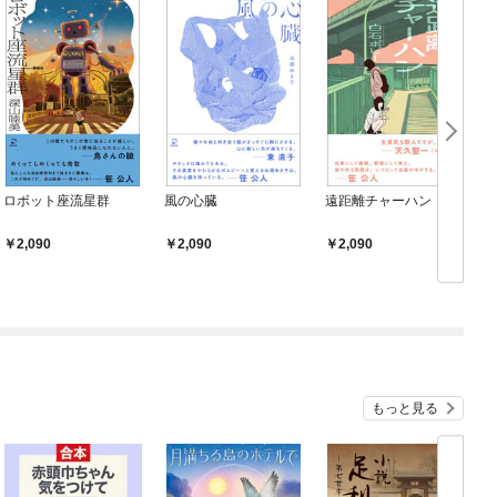
ロボット座流星群
風の心臓
遠距離チャーハン
2,090
2,090
2,090
もっと見る