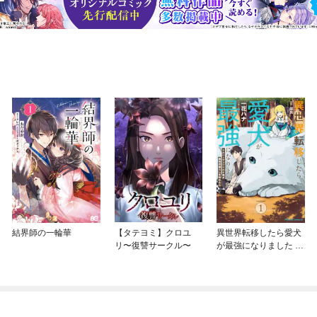
結界師の一輪華
【タテヨミ】クロユ
異世界転移したら愛犬
リ〜復讐サークル〜
が最強になりました ～
シルバーフェンリルと
俺が異世界暮らしを始
めたら～ THE COMIC