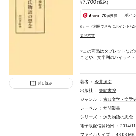
7,700
(税込)
ポイ
70
pt
獲得
dカード利用でさらにポイント+2
返品不可
※この商品はタブレットなど
ことや、文字列のハイライト
意味、さらにその背後にひろ
著者
今井源衞
試し読み
出版社
笠間書院
ジャンル
古典文学・文学
レーベル
笠間叢書
シリーズ
源氏物語の思念
電子版配信開始日
2014/11
ファイルサイズ
48.03 MB