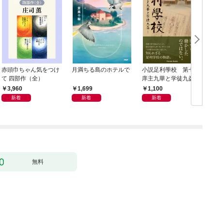
赤頭巾ちゃん気をつけ
月満ちる島のホテルで
小説足利學校 第七世
て 四部作（全）
庠主九華と学徒九益
3,960
1,699
1,100
新着
新着
新着
無料