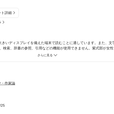
ント詳細
%
大きいディスプレイを備えた端末で読むことに適しています。また、文
、検索、辞書の参照、引用などの機能が使用できません。紫式部が女性
がる平安女流文学の地平の基本的性格とは一体何なのか。珠玉の論文集
史・作家論
/25