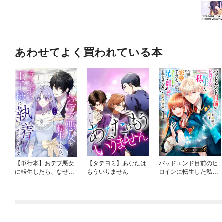
あわせてよく買われている本
【単行本】おデブ悪女
【タテヨミ】あなたは
バッドエンド目前のヒ
に転生したら、なぜか
もういりません
ロインに転生した私、
ラスボス王子様に執着
今世では恋愛するつも
されています
りがチートな兄が離し
てくれません！？@C
OMIC