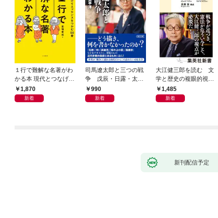
１行で難解な名著がわ
司馬遼太郎と三つの戦
大江健三郎を読む 文
かる本 現代とつなげて
争 戊辰・日露・太平
学と歴史の複眼的視点
エッセンスをつかむ50
洋
から
1,870
990
1,485
冊
新着
新着
新着
新刊配信予定