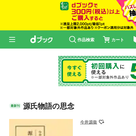
作品検索
カート
源氏物語の思念
最新刊
今井源衞