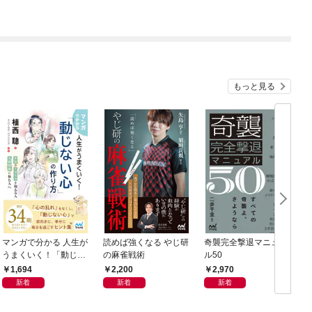
もっと見る
マンガで分かる 人生が
読めば強くなる やじ研
奇襲完全撃退マニュア
うまくいく！「動じな
の麻雀戦術
ル50
い心」の作り方
1,694
2,200
2,970
新着
新着
新着