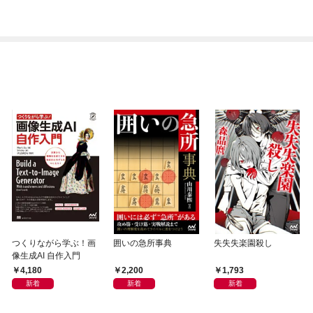
つくりながら学ぶ！画
囲いの急所事典
失失失楽園殺し
像生成AI 自作入門
4,180
2,200
1,793
新着
新着
新着