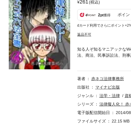
261
(税込)
ポイン
2
pt
獲得
dカード利用でさらにポイント+2
返品不可
知る人ぞ知るマニアックなW
法、商法、民事訴訟法、刑事
と、各法律との関係性を４コ
ケメンキャラに萌ながら、法
訟法理論第79話 議院内閣制
著者
赤ネコ法律事務所
4話 私人間効力第85話 立
第89話 戦後民法大改正第9
出版社
マイナビ出版
話 債権法改正論議第94話 
ジャンル
法学・法律
資
話 実質的最高法規性第99話
シリーズ
法律擬人化！ 赤
電子版配信開始日
2014/08
ファイルサイズ
22.15 MB