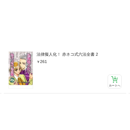
法律擬人化！ 赤ネコ式六法全書 2
261
カートへ