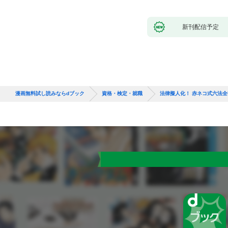
新刊配信予定
漫画無料試し読みならdブック
資格・検定・就職
法律擬人化！ 赤ネコ式六法全