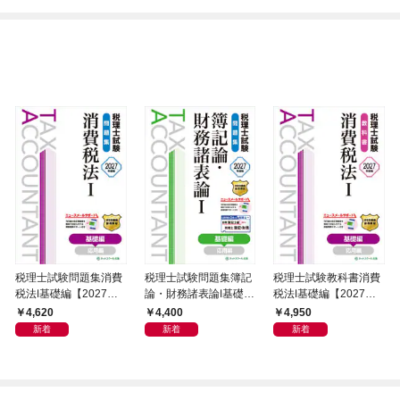
税理士試験問題集消費
税理士試験問題集簿記
税理士試験教科書消費
税法Ⅰ基礎編【2027年
論・財務諸表論Ⅰ基礎編
税法Ⅰ基礎編【2027年
度版】
【2027年度版】
度版】
4,620
4,400
4,950
新着
新着
新着