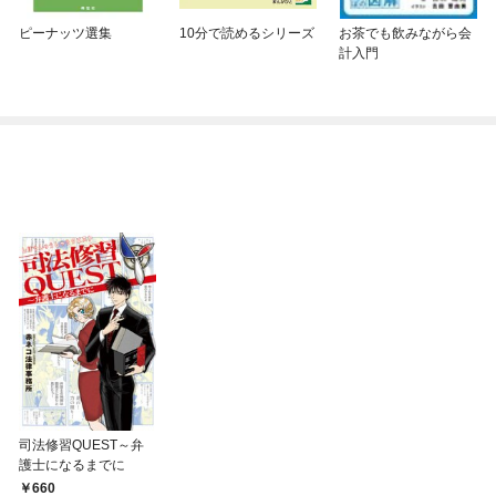
ピーナッツ選集
10分で読めるシリーズ
お茶でも飲みながら会
計入門
司法修習QUEST～弁
護士になるまでに
660