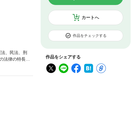
カートへ
作品をチェックする
憲法、民法、刑
作品をシェアする
の法律の特長
も学べます。イ
第78話 民事訴
置されるもの第8
 最高裁判例変更
と経過措置第93
話 硬性憲法第98