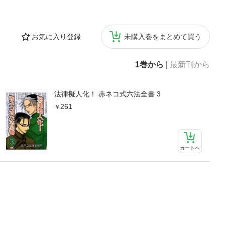
お気に入り登録
未購入巻をまとめて買う
1巻から
|
最新刊から
法律擬人化！ 赤ネコ式六法全書 3
261
カートへ