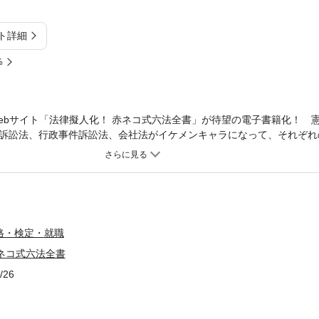
ト詳細
%
ebサイト「法律擬人化！ 赤ネコ式六法全書」が待望の電子書籍化！ 
訴訟法、行政事件訴訟法、会社法がイケメンキャラになって、それぞれ
マ漫画で解説。各項目にはテキストが付くので、ちょっとしたウンチク
律を勉強してください。【目次】第76話 倒産処理法第77話 親子関係
第80話 合算方法第81話 公訴時効第82話 民法上の時効第83話 留
憲主義第86話 議員定数不均衡訴訟第87話 高裁違憲無効判決第88話
0話 民法ついに違憲決定第91話 家事審判手続き第92話 法律の廃止
改正前刑法第95話 戦前刑法の人権意識第96話 商法改正の歴史第97
格・検定・就職
 憲法の人権規定第100話 補足あとがき兼おまけ
ネコ式六法全書
/26