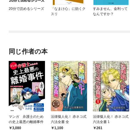
20分で読めるシリーズ
「なまけ心」に効くク
すみません、金利って
スリ
なんですか？
同じ作者の本
マンガ 弁護士のため
法律擬人化！ 赤ネコ式
法律擬人化！ 赤ネコ式
の史上最悪の離婚事件
六法全書 全
六法全書 1
3,080
1,100
261