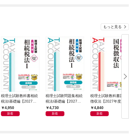
もっと見る
税理士試験教科書相続
税理士試験問題集相続
税理士試験教科書国税
税法Ⅰ基礎編【2027年
税法Ⅰ基礎編【2027年
徴収法【2027年度版】
税
度版】
度版】
4,950
4,730
4,840
新着
新着
新着