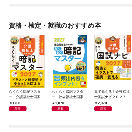
資格・検定・就職のおすすめ本
らくらく暗記マスタ
らくらく暗記マスタ
見て覚える！介護福祉
ー 介護福祉士国家試
ー 社会福祉士国家試
士国試ナビ２０２７
験２０２７
験２０２７
1,870
1,870
2,970
新着
新着
新着