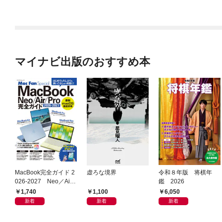
マイナビ出版のおすすめ本
MacBook完全ガイド 2
虚ろな境界
令和８年版 将棋年
026-2027 Neo／Air
鑑 2026
／Pro対応
1,740
1,100
6,050
新着
新着
新着