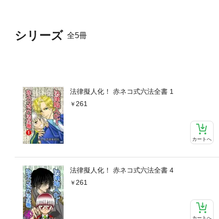
シリーズ
全5冊
法律擬人化！ 赤ネコ式六法全書 1
261
カートへ
法律擬人化！ 赤ネコ式六法全書 4
261
カートへ