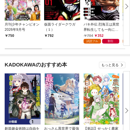
月刊少年チャンピオン
仮面ライダークウガ
バキ外伝 烈海王は異世
異世
2026年9月号
（１）
界転生しても一向にか
ボス
まわんッッ 1
行本
704
352
7
750
792
試読フル
割引
試
KADOKAWAのおすすめ本
もっと見る
創造錬金術師は自由を
おっさん異世界で最強
【単話】せっかく農家
夫は