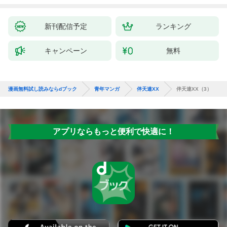
新刊配信予定
ランキング
キャンペーン
無料
漫画無料試し読みならdブック
青年マンガ
伴天連XX
伴天連XX（3）
アプリならもっと便利で快適に！