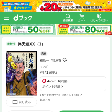
作品検索
カート
はじめての方へ
伴天連XX（3）
最新刊
完結
横島一
猪原賽
マンガ
471
(税込)
4
pt
獲得
ポイント詳細
dカード利用でさらにポイント+2%
返品不可
試し読み