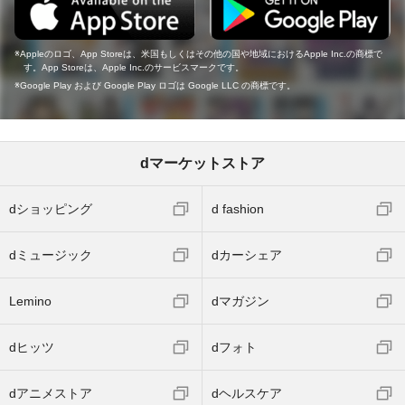
Appleのロゴ、App Storeは、米国もしくはその他の国や地域におけるApple Inc.の商標で
す。App Storeは、Apple Inc.のサービスマークです。
Google Play および Google Play ロゴは Google LLC の商標です。
dマーケットストア
dショッピング
d fashion
dミュージック
dカーシェア
Lemino
dマガジン
dヒッツ
dフォト
dアニメストア
dヘルスケア