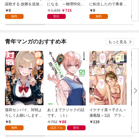
謳歌する 故郷を追放さ
になる ～物理特化の
に転生したので勇者は
【分
れたら、魔王のお膝元
覚醒者～
目指しません【第1
0
1,430
715
0
0
で超絶効果のマジック
話】
無料
割引
無料
アイテム作り放題にな
りました【分冊版】
1
青年マンガのおすすめ本
もっと見る
遊莉センパイ、対戦よ
あくまでクジャクの話
イケナイ菜々子さん＜
異世
ろしくお願いします。
です。（１）
連載版＞1話 アラフ
1
ォー女神と初体験
0
792
88
7
110
無料
試読フル
割引
試