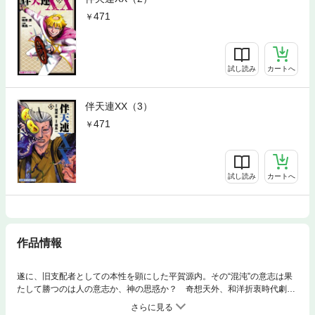
471
試し読み
カートへ
伴天連XX（3）
471
試し読み
カートへ
作品情報
遂に、旧支配者としての本性を顕にした平賀源内。その“混沌”の意志は果
たして勝つのは人の意志か、神の思惑か？ 奇想天外、和洋折衷時代劇。
紫電一閃の第三幕、いざいざ開幕！！ 〈巻末には、底本のカバーや表紙
などに掲載されていたイラスト、漫画を「電子版オマケ」として特別収