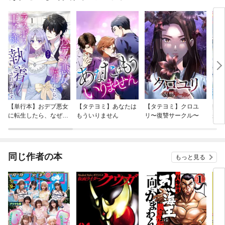
【単行本】おデブ悪女
【タテヨミ】あなたは
【タテヨミ】クロユ
病弱
に転生したら、なぜか
もういりません
リ〜復讐サークル〜
が、
ラスボス王子様に執着
ぎて
されています
たち
ね！
同じ作者の本
もっと見る