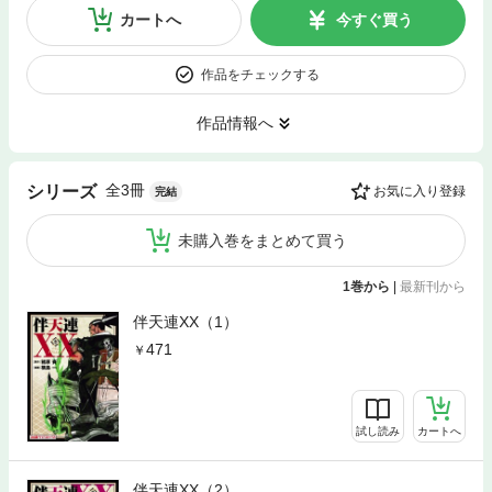
カートへ
今すぐ買う
作品をチェックする
作品情報へ
全3冊
シリーズ
お気に入り登録
完結
未購入巻をまとめて買う
1巻から
|
最新刊から
伴天連XX（1）
471
試し読み
カートへ
伴天連XX（2）