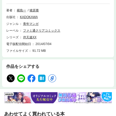
録！！〉
著者
横島一
猪原賽
出版社
KADOKAWA
ジャンル
青年マンガ
レーベル
ファミ通クリアコミックス
シリーズ
伴天連XX
電子版配信開始日
2014/07/04
ファイルサイズ
91.72 MB
作品をシェアする
あわせてよく買われている本