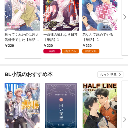
救ってくれたのは超人
一条律の穢れなき日常
弟なんて辞めてやる
コー
気俳優でした【単話】
【単話】1
【単話】 1
はじ
1
1
220
220
220
2
新着
試読フル
試読フル
BL小説のおすすめ本
もっと見る