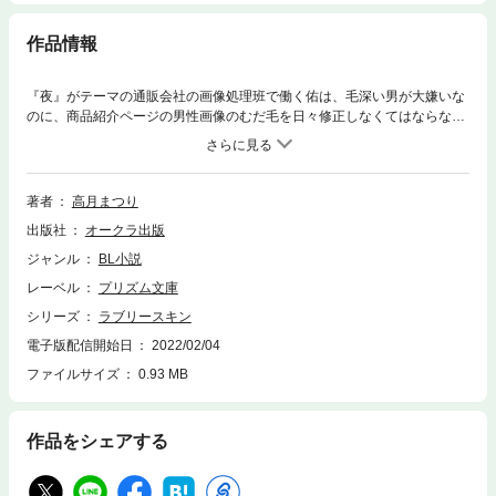
作品情報
『夜』がテーマの通販会社の画像処理班で働く佑は、毛深い男が大嫌いな
のに、商品紹介ページの男性画像のむだ毛を日々修正しなくてはならな
い。それを苦痛とする彼の前に、理想的な肌の男が現れた。企画開発部の
実嗣だ。見るからに触り心地のよさそうなツルツル肌は、佑の求めていた
最高のものだとわかる。実嗣を自社モデルに推薦すると、なぜか佑まで下
着姿を撮影されるはめに……！？
著者
高月まつり
出版社
オークラ出版
ジャンル
BL小説
レーベル
プリズム文庫
シリーズ
ラブリースキン
電子版配信開始日
2022/02/04
ファイルサイズ
0.93 MB
作品をシェアする