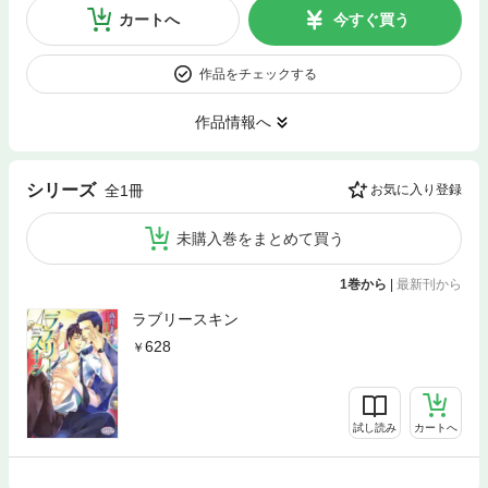
カートへ
今すぐ買う
作品をチェックする
作品情報へ
シリーズ
全1冊
お気に入り登録
未購入巻をまとめて買う
1巻から
|
最新刊から
ラブリースキン
628
試し読み
カートへ