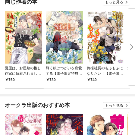
同じ作者の本
もっと見る
夏屋は、お屋敷の推し
輝く狼はつがいを寵愛
俺様社長のもふもふに
混線
作家に執着されました
する【電子限定特典
なりたい！【電子限定
【電子限定特典付】
付】
特典付】
760
730
740
9
オークラ出版のおすすめ本
もっと見る