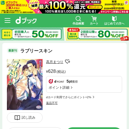
作品検索
カート
はじめての方へ
ラブリースキン
最新刊
高月まつり
628
(税込)
5
pt
獲得
ポイント詳細
dカード利用でさらにポイント+2%
返品不可
試し読み