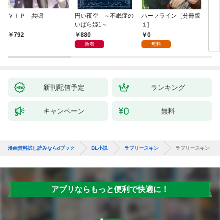
ＶＩＰ 共鳴
円い夜空 ～不眠症の
ハーフライン［分冊版
死に
いばら姫1～
１]
は、
験を
880
0
792
6
た。
新着
無料
新刊配信予定
ランキング
キャンペーン
無料
漫画無料試し読みならdブック
BL小説
ラブリースキン
ラブリースキン
アプリならもっと便利で快適に！