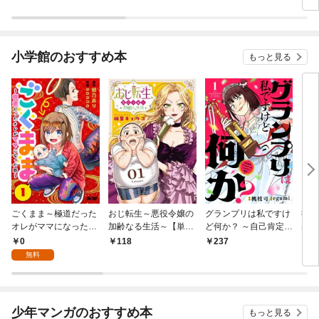
小学館のおすすめ本
もっと見る
ごくまま～極道だった
おじ転生～悪役令嬢の
グランプリは私ですけ
後宮
オレがママになった話
加齢なる生活～【単
ど何か？ ～自己肯定モ
は謎
～【単話】（１）
話】（１）
ンスターのミスコン無
（１
0
118
237
2
双～【単話】（１）
無料
少年マンガのおすすめ本
もっと見る