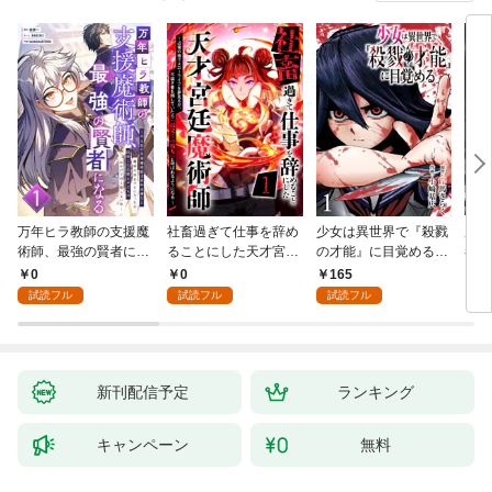
万年ヒラ教師の支援魔
社畜過ぎて仕事を辞め
少女は異世界で『殺戮
魔王
術師、最強の賢者にな
ることにした天才宮廷
の才能』に目覚める
者パ
る～不人気の支援魔術
魔術師～辺境の地でス
(話売り) #1
やっ
0
0
165
2
師は給料泥棒だと魔術
ローライフを夢見る
試読フル
試読フル
試読フル
大学をクビになった
が、不届き者を倒して
が、出世した元教え子
いたら『最果ての魔
たちのおかげで何も困
女』と呼ばれるように
らない件～ 第1話
なる～ 第1話
新刊配信予定
ランキング
キャンペーン
無料