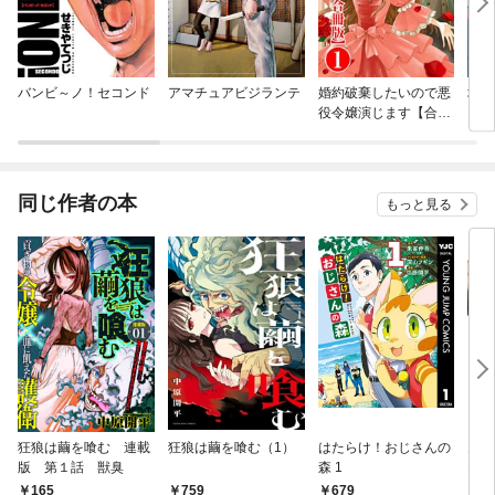
バンビ～ノ！セコンド
アマチュアビジランテ
婚約破棄したいので悪
城下
役令嬢演じます【合冊
ン
版】
同じ作者の本
もっと見る
狂狼は繭を喰む 連載
狂狼は繭を喰む（1）
はたらけ！おじさんの
鬼塚
版 第１話 獣臭
森 1
1【
165
759
679
7