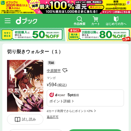
作品検索
カート
はじめての方へ
切り裂きウォルター（１）
完結
中原開平
マンガ
594
(税込)
5
pt
獲得
ポイント詳細
dカード利用でさらにポイント+2%
返品不可
試し読み