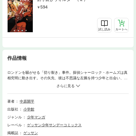
594
試し読み
カートへ
作品情報
ロンドンを騒がせる「切り裂き」事件。探偵シャーロック・ホームズは真
相究明に動き出す。その矢先、彼は不思議な左腕を持つ少年と出会い、霧
の都の、その闇の中で蠢く恐るべき真実に気付く。そしてその夜、噂の名
探偵は消息を絶った……少年ウォルターと「相棒」ワトソンが挑む名探偵
のシークレット・ケース（語られざる事件）！驚天動地の冒険奇譚、待望
の第1巻！！
著者
中原開平
出版社
小学館
ジャンル
少年マンガ
レーベル
ゲッサン少年サンデーコミックス
掲載誌
ゲッサン