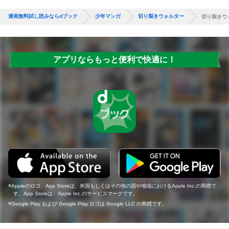
漫画無料試し読みならdブック
少年マンガ
切り裂きウォルター
切り裂きウ
アプリならもっと便利で快適に！
Appleのロゴ、App Storeは、米国もしくはその他の国や地域におけるApple Inc.の商標で
す。App Storeは、Apple Inc.のサービスマークです。
Google Play および Google Play ロゴは Google LLC の商標です。