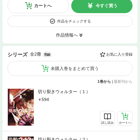
カートへ
今すぐ買う
作品をチェックする
作品情報へ
全2冊
シリーズ
お気に入り登録
完結
未購入巻をまとめて買う
1巻から
|
最新刊から
切り裂きウォルター（１）
594
試し読み
カートへ
切り裂きウォルター（２）