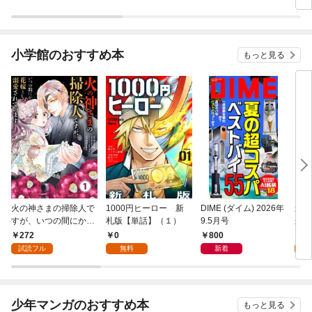
小学館のおすすめ本
もっと見る
火の神さまの掃除人で
1000円ヒーロー 新
DIME (ダイム) 2026年
追放
すが、いつの間にか花
札版【単話】（１）
9.5月号
かつ
嫁として溺愛されてい
まへ
272
0
800
1
ます【単話】（１）
れで
試読フル
無料
新着
試
（１
少年マンガのおすすめ本
もっと見る