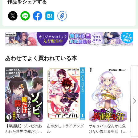
作品をシェアする
あわせてよく買われている本
【単話版】ゾンビのあ
あやかしトライアング
サキュバスなんかに負
スー
ふれた世界で俺だけが
ル
けない異世界生活 【連
OG
襲われない（フルカラ
載版】
ー‐