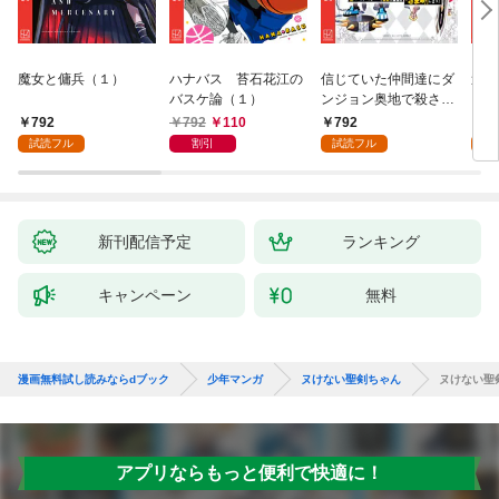
魔女と傭兵（１）
ハナバス 苔石花江の
信じていた仲間達にダ
追放
バスケ論（１）
ンジョン奥地で殺され
『自
かけたがギフト『無限
領地
792
792
110
792
7
ガチャ』でレベル９９
強の
試読フル
割引
試読フル
試
９９の仲間達を手に入
～最
れて元パーティーメン
で始
バーと世界に復讐＆
拓ス
『ざまぁ！』します！
（１
（１）
新刊配信予定
ランキング
キャンペーン
無料
漫画無料試し読みならdブック
少年マンガ
ヌけない聖剣ちゃん
ヌけない聖
アプリならもっと便利で快適に！