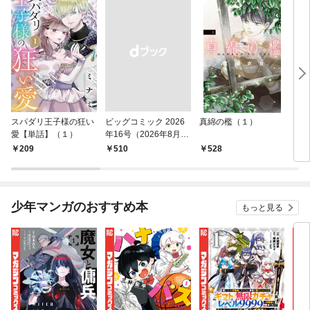
スパダリ王子様の狂い
ビッグコミック 2026
真綿の檻（１）
こん
愛【単話】（１）
年16号（2026年8月7
（１
日発売）
209
￥510
528
5
少年マンガのおすすめ本
もっと見る