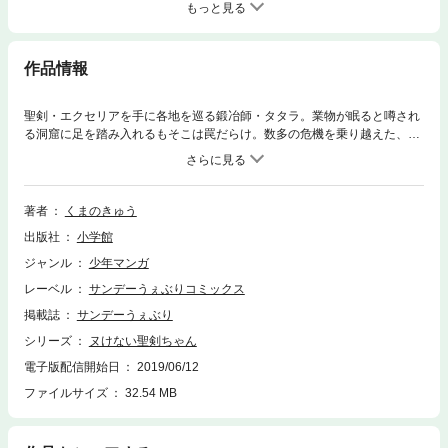
もっと見る
作品情報
聖剣・エクセリアを手に各地を巡る鍛冶師・タタラ。業物が眠ると噂され
る洞窟に足を踏み入れるもそこは罠だらけ。数多の危機を乗り越えた、タ
タラたちの前に現れたものは―――！？新たな業物は呪われし吸血短
剣！！呪いに抗い、磨きヌけ―――！！
著者
くまのきゅう
出版社
小学館
ジャンル
少年マンガ
レーベル
サンデーうぇぶりコミックス
掲載誌
サンデーうぇぶり
シリーズ
ヌけない聖剣ちゃん
電子版配信開始日
2019/06/12
ファイルサイズ
32.54 MB