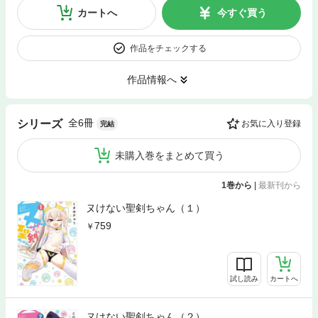
カートへ
今すぐ買う
作品をチェックする
作品情報へ
全6冊
シリーズ
お気に入り登録
完結
未購入巻をまとめて買う
1巻から
|
最新刊から
ヌけない聖剣ちゃん（１）
759
試し読み
カートへ
ヌけない聖剣ちゃん（２）