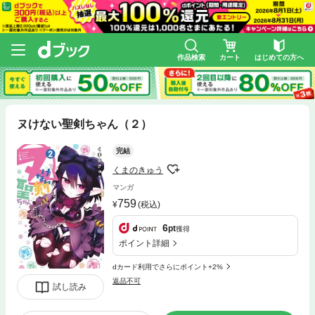
作品検索
カート
はじめての方へ
ヌけない聖剣ちゃん（２）
完結
くまのきゅう
マンガ
759
(税込)
6
pt
獲得
ポイント詳細
dカード利用でさらにポイント+2%
返品不可
試し読み