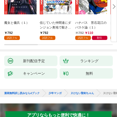
魔女と傭兵（１）
信じていた仲間達にダ
ハナバス 苔石花江の
追放
ンジョン奥地で殺され
バスケ論（１）
『自
かけたがギフト『無限
領地
792
792
792
110
7
ガチャ』でレベル９９
強の
試読フル
試読フル
試読フル
割引
試
９９の仲間達を手に入
～最
れて元パーティーメン
で始
バーと世界に復讐＆
拓ス
『ざまぁ！』します！
（１
（１）
新刊配信予定
ランキング
キャンペーン
無料
漫画無料試し読みならdブック
少年マンガ
ヌけない聖剣ちゃん
ヌけない聖
アプリならもっと便利で快適に！