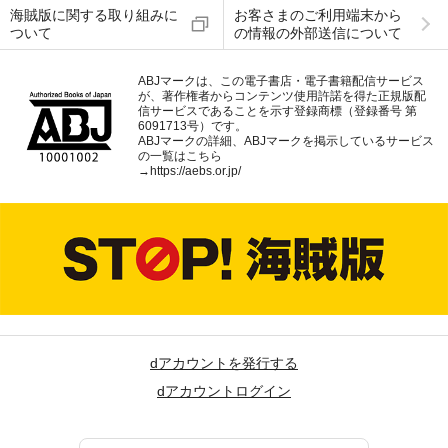
海賊版に関する取り組みに
お客さまのご利用端末から
ついて
の情報の外部送信について
ABJマークは、この電子書店・電子書籍配信サービス
が、著作権者からコンテンツ使用許諾を得た正規版配
信サービスであることを示す登録商標（登録番号 第
6091713号）です。
ABJマークの詳細、ABJマークを掲示しているサービス
の一覧はこちら
→
https://aebs.or.jp/
dアカウントを発行する
dアカウントログイン