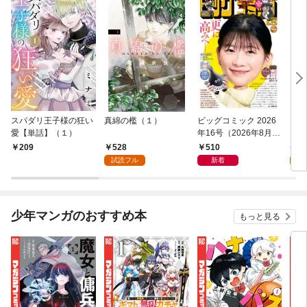
スパダリ王子様の狂い
真綿の檻（１）
ビッグコミック 2026
こん
愛【単話】（１）
年16号（2026年8月7
（１
日発売）
528
510
5
209
試読フル
新着
試
少年マンガのおすすめ本
もっと見る