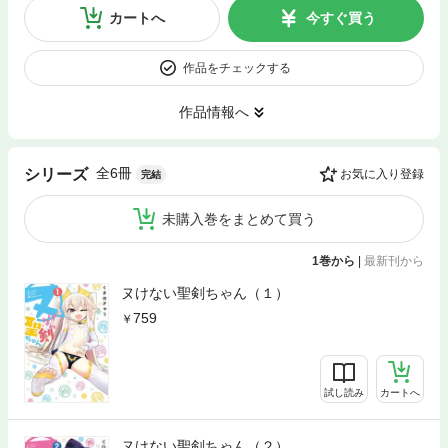
カートへ
今すぐ買う
作品をチェックする
作品情報へ
全6冊
シリーズ
お気に入り登録
完結
未購入巻をまとめて買う
1巻から
|
最新刊から
ヌけない聖剣ちゃん（１）
759
試し読み
カートへ
ヌけない聖剣ちゃん（２）