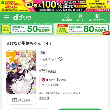
作品検索
カート
はじめての方へ
ヌけない聖剣ちゃん（４）
完結
くまのきゅう
マンガ
759
(税込)
6
pt
獲得
ポイント詳細
dカード利用でさらにポイント+2%
返品不可
試し読み