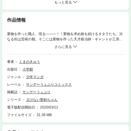
もっと見る
作品情報
業物を作った職人、現る―――！！業物を求め旅を続けるタタラたち。次
なる街は芸術の都。そこには業物を作った天才鍛冶師・ギャントが工房を
構えていた。この出会いがタタラにもたらすものとは……さらに、勇者の
末裔登場！？タタラと聖剣・エクセリアに別れの時が……？？？
著者
くまのきゅう
出版社
小学館
ジャンル
少年マンガ
レーベル
サンデーうぇぶりコミックス
掲載誌
サンデーうぇぶり
シリーズ
ヌけない聖剣ちゃん
電子版配信開始日
2020/03/12
ファイルサイズ
31.36 MB