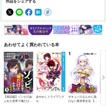
作品をシェアする
あわせてよく買われている本
【単話版】ゾンビのあ
あやかしトライアング
サキュバスなんかに負
スー
ふれた世界で俺だけが
ル
けない異世界生活 【連
OG
襲われない（フルカラ
載版】
ー‐