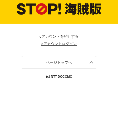
dアカウントを発行する
dアカウントログイン
ページトップへ
(c) NTT DOCOMO