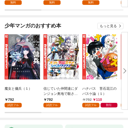
無料
無料
無料
少年マンガのおすすめ本
もっと見る
魔女と傭兵（１）
信じていた仲間達にダ
ハナバス 苔石花江の
追放
ンジョン奥地で殺され
バスケ論（１）
『自
かけたがギフト『無限
領地
792
792
792
110
7
ガチャ』でレベル９９
強の
試読フル
試読フル
試読フル
割引
試
９９の仲間達を手に入
～最
れて元パーティーメン
で始
バーと世界に復讐＆
拓ス
『ざまぁ！』します！
（１