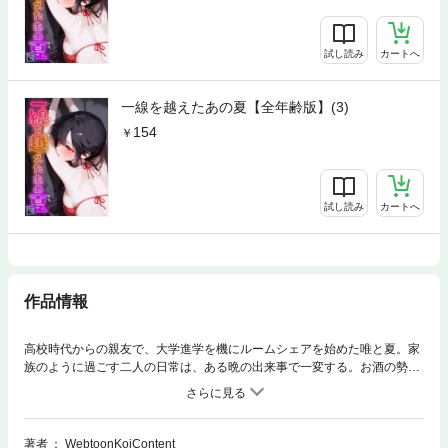
試し読み
カートへ
一線を越えたあの夏【全年齢版】(3)
154
試し読み
カートへ
作品情報
高校時代からの親友で、大学進学を機にルームシェアを始めた唯と夏。家
族のように過ごす二人の日常は、ある晩の出来事で一変する。お酒の勢い
に任せ、互いの身体に触れてしまったあの日。それ以来、親友という枠を
超えた「秘密の関係」が二人の間で続いていた。しかし夏はこの関係を
「遊び」や「笑い話」として思っていた。そんなある日、唯の父親から
「週末に友達を連れて家に遊びに来ないか」と誘いを受ける。唯と共に実
著者
WebtoonKoiContent