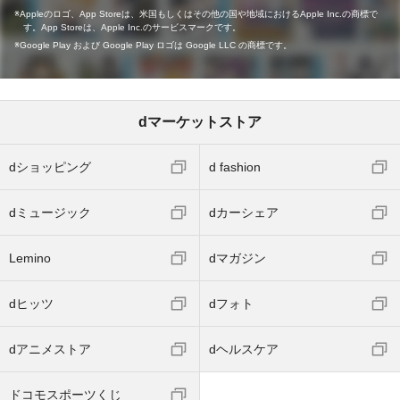
Appleのロゴ、App Storeは、米国もしくはその他の国や地域におけるApple Inc.の商標で
す。App Storeは、Apple Inc.のサービスマークです。
Google Play および Google Play ロゴは Google LLC の商標です。
dマーケットストア
dショッピング
d fashion
dミュージック
dカーシェア
Lemino
dマガジン
dヒッツ
dフォト
dアニメストア
dヘルスケア
ドコモスポーツくじ