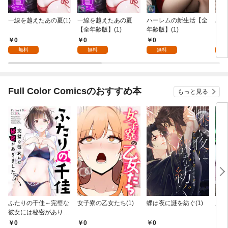
一線を越えたあの夏(1)
一線を越えたあの夏
ハーレムの新生活【全
ハー
【全年齢版】(1)
年齢版】(1)
0
0
0
0
無料
無料
無料
Full Color Comicsのおすすめ本
もっと見る
ふたりの千佳～完璧な
女子寮の乙女たち(1)
蝶は夜に謎を紡ぐ(1)
虎と
彼女には秘密がありま
した(1)
0
0
0
0