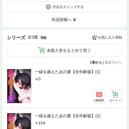
作品をチェックする
作品情報へ
全3冊
シリーズ
お気に入り登録
完結
未購入巻をまとめて買う
1巻から
|
最新刊から
一線を越えたあの夏【全年齢版】(1)
0
1冊無料
カートへ
一線を越えたあの夏【全年齢版】(2)
154