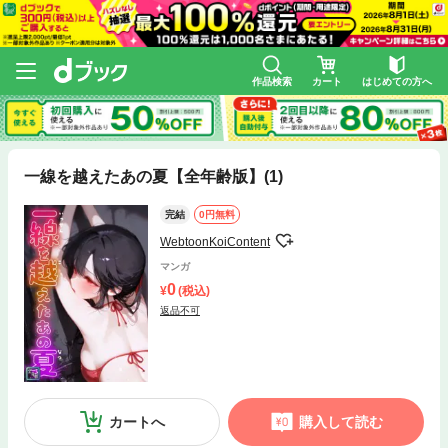
作品検索
カート
はじめての方へ
一線を越えたあの夏【全年齢版】(1)
完結
0円無料
WebtoonKoiContent
マンガ
0
(税込)
返品不可
カートへ
購入して読む