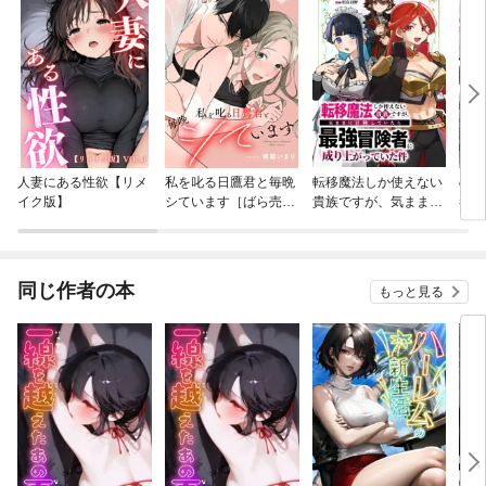
人妻にある性欲【リメ
私を叱る日鷹君と毎晩
転移魔法しか使えない
のん
イク版】
シています［ばら売
貴族ですが、気ままに
者～
り］
冒険していたら最強冒
～（
険者に成り上がってい
た件
同じ作者の本
もっと見る