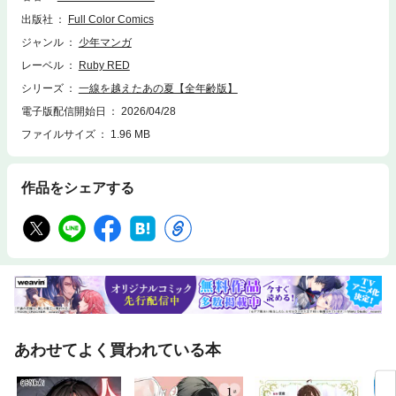
家へ向かうことになるが、唯との秘密を盾に取られ、夏は唯の父にその身
出版社
Full Color Comics
を委ねることになる。やがて隠しきれないほどの熱を帯びていき……。※
本作品の一部はAIで制作しています※こちらは同一タイトルの全年齢版で
ジャンル
少年マンガ
す。重複購入にご注意ください。
レーベル
Ruby RED
シリーズ
一線を越えたあの夏【全年齢版】
電子版配信開始日
2026/04/28
ファイルサイズ
1.96 MB
作品をシェアする
あわせてよく買われている本