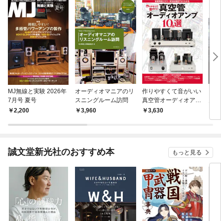
MJ無線と実験 2026年
オーディオマニアのリ
作りやすくて音がいい
アナ
7月号 夏号
スニングルーム訪問
真空管オーディオアン
力を
プ10機選
と再
2,200
3,960
3,630
2,
から
誠文堂新光社のおすすめ本
もっと見る