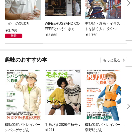
「心」の制球力
WIFE&HUSBAND CO
デジ絵・漫画・イラス
私た
FFEEという生き方
トを描く人に役立つ 戦
った
1,760
国武器甲冑事典
2,860
2,750
1,
新着
趣味のおすすめ本
もっと見る
機動警察パトレイバー
毛糸だま2026年秋号 v
機動警察パトレイバー
機動
シバシゲオぴあ
ol.211
泉野明ぴあ
後藤