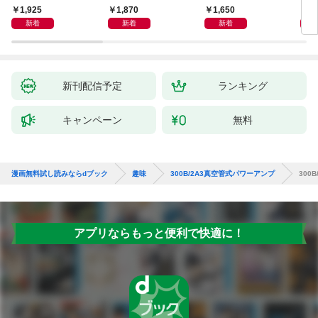
1,925
1,870
1,650
1,
新着
新着
新着
新刊配信予定
ランキング
キャンペーン
無料
漫画無料試し読みならdブック
趣味
300B/2A3真空管式パワーアンプ
300
アプリならもっと便利で快適に！