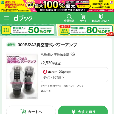
作品検索
カート
はじめての方へ
300B/2A3真空管式パワーアンプ
最新刊
MJ無線と実験編集部
2,530
(税込)
23
pt
獲得
ポイント詳細
dカード利用でさらにポイント+2%
返品不可
カートへ
今すぐ買う