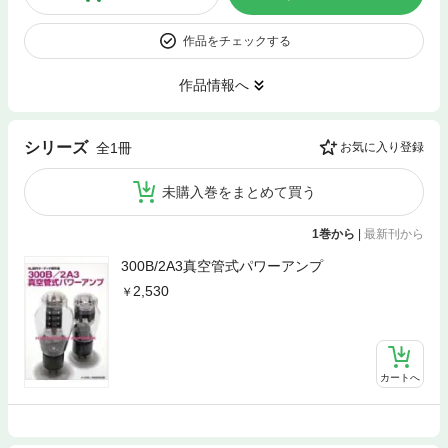
作品をチェックする
作品情報へ
シリーズ
全1冊
お気に入り登録
未購入巻をまとめて買う
1巻から
|
最新刊から
300B/2A3真空管式パワーアンプ
2,530
カートへ