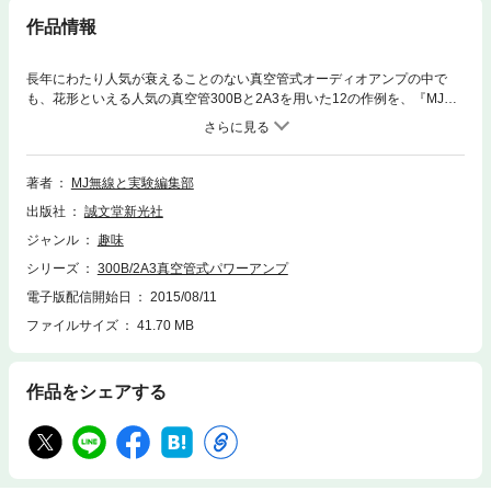
作品情報
長年にわたり人気が衰えることのない真空管式オーディオアンプの中で
も、花形といえる人気の真空管300Bと2A3を用いた12の作例を、『MJ無
線と実験』の膨大な製作記事の中から厳選。オーディオアンプ製作のガイ
ドとしてだけでなく、自作オーディオの世界の発展と進化を垣間見ること
のできる資料としても価値の高い作例集です。
著者
MJ無線と実験編集部
出版社
誠文堂新光社
ジャンル
趣味
シリーズ
300B/2A3真空管式パワーアンプ
電子版配信開始日
2015/08/11
ファイルサイズ
41.70 MB
作品をシェアする