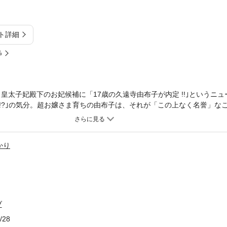
ト詳細
%
あの」皇太子妃殿下のお妃候補に「17歳の久遠寺由布子が内定 !!｣というニ
!?｣の気分。超お嬢さま育ちの由布子は、それが「この上なく名誉」な
いない!!」戸惑いのほうが大きかった。由布子は、友人たちの協力を得
出る。行先は、北海道。憧れのアーテイストのライブに足を運んだ由布
をしてしまうが、名前も立場も偽りな上に、７日後には別れなければな
かり
？ ときめきながら悩む由布子が選んだ「自分の未来」は!? ●作品ME
講談社Ｘ文庫ティーンズハート第１作。Ｘ文庫では10代向けノベライズ作
初挑戦だった。ティーンズハートのブランド創刊は、同年の２月。２か月
ピーライター経験に基づいて、自作に限り、通常編集者が手がける装丁
ピーを自ら行なった。イラストレーションのかわちゆかりとは、すでに
ッグを組んでいた、いわば気心の知れた仲。当時10代女子の読者に絶
ブ
たことが、ヒットの最大要因と言っていい。●WELCOMEBACK：講
/28
LCOMEBACK」をキーワードに昭和平成のヒット作品を順次収録、展