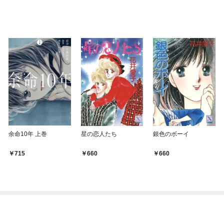
余命10年 上巻
星の恋人たち
銀色のボーイ
715
660
660