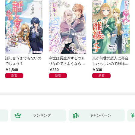
話し合うまでもないの
今世は長生きするつも
夫が前世の恋人に再会
でしょう？
りなのでさようなら
したらしいので離縁し
【分冊版】1
ます【分冊版】1
1,540
330
330
新着
新着
新着
ランキング
キャンペーン