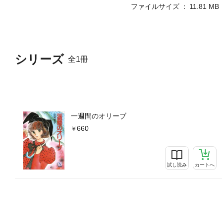
弾配信が、花井愛子の10作
ファイルサイズ
11.81 MB
宣言』『恋電話』『星の恋人
信。各作品への感想コメント
『ときめきイチゴ時代〈ティー
ット〈50歳でもラクラクま
シリーズ
全1冊
一週間のオリーブ
660
試し読み
カートへ