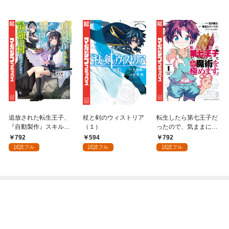
追放された転生王子、
杖と剣のウィストリア
転生したら第七王子だ
『自動製作』スキルで
（１）
ったので、気ままに魔
領地を爆速で開拓し最
術を極めます（１）
792
594
792
強の村を作ってしまう
試読フル
試読フル
試読フル
～最強クラフトスキル
で始める、楽々領地開
拓スローライフ～
（１）