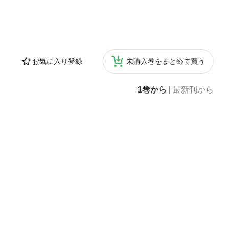
』『ジュリエット
ボーイ』の同時配
関連アイテム：
ちょびっとダイエ
お気に入り登録
未購入巻をまとめて買う
1巻から
|
最新刊から