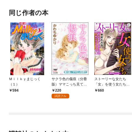
同じ作者の本
Ｍｉｌｋｙまじっく
サクラ色の傷痕（分冊
ストーリーな女たち
（１）
版）ママこっち見て
「女」を使う女たち
【第1話】
Ｖｏｌ．８７
220
594
660
試読フル