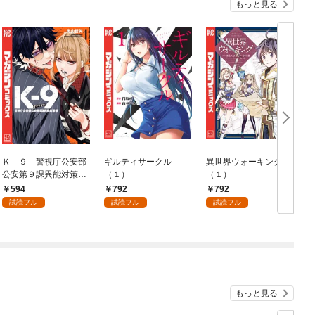
もっと見る
Ｋ－９ 警視庁公安部
ギルティサークル
異世界ウォーキング
公安第９課異能対策係
（１）
（１）
（１）
594
792
792
試読フル
試読フル
試読フル
もっと見る