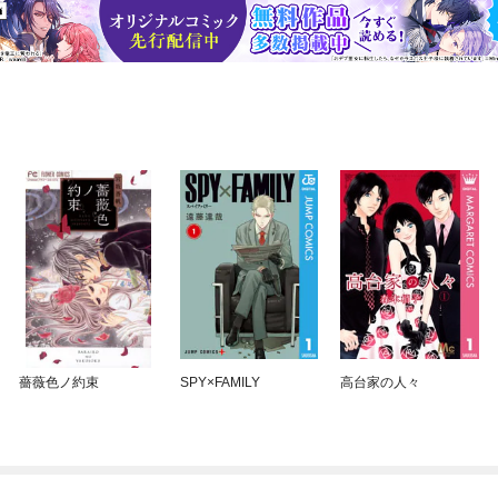
薔薇色ノ約束
SPY×FAMILY
高台家の人々