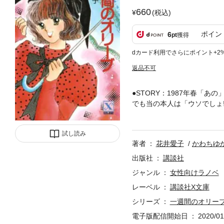
660
(税込)
ポイン
6
pt
獲得
dカード利用でさらにポイント+2
返品不可
●STORY：1987年春「
でも当の本人は「ウソでしょ
るが「まだフツーの青春して
家族にナイショのひとり旅に
試し読み
ケてる大学生、惣領康則に恋
著者
花井愛子
かわちゆ
レに真実を告げる？ それとも
987)年４月の花井愛子、
出版社
講談社
きていたが“少女小説”へは
ジャンル
女性向けラノベ
なった花井愛子は、本業のコ
レーベル
講談社X文庫
ブディレクションやオビのコ
ド』の原作者とマンガ家でタ
シリーズ
一週間のオリー
わちゆかりをカバーに登場させ
電子版配信開始日
2020/01
ンズハート電子版では「WE