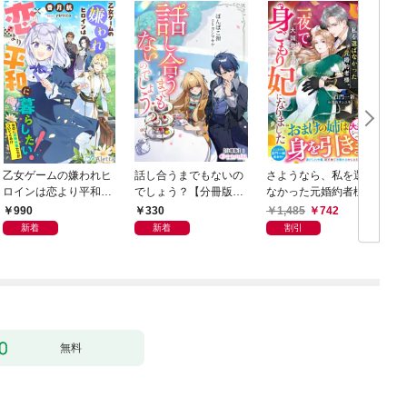
乙女ゲームの嫌われヒ
話し合うまでもないの
さようなら、私を選ば
ロインは恋より平和に
でしょう？【分冊版】
なかった元婚約者様。
暮らしたい！（なのに
1
一夜で大国君主の身ご
990
330
1,485
742
攻略対象たちがついて
もり妃になりました
新着
新着
割引
くる！？）
【電子限定SS付き】
無料