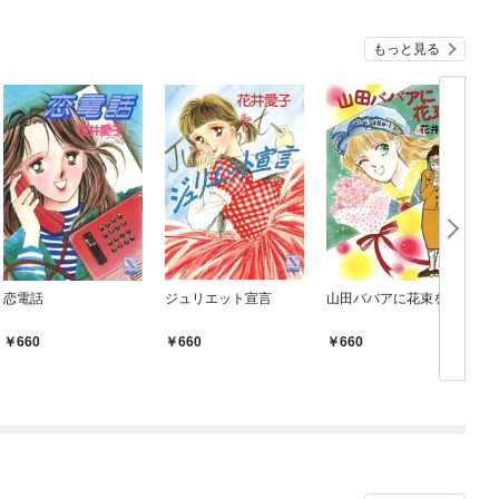
もっと見る
恋電話
ジュリエット宣言
山田ババアに花束を
660
660
660