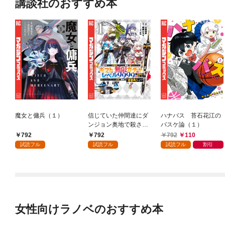
講談社のおすすめ本
魔女と傭兵（１）
信じていた仲間達にダ
ハナバス 苔石花江の
ンジョン奥地で殺され
バスケ論（１）
かけたがギフト『無限
792
792
792
110
ガチャ』でレベル９９
試読フル
試読フル
試読フル
割引
９９の仲間達を手に入
れて元パーティーメン
バーと世界に復讐＆
『ざまぁ！』します！
（１）
女性向けラノベのおすすめ本