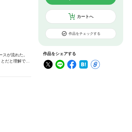
カートへ
作品をチェックする
作品をシェアする
ュースが流れた。
ことだと理解でき
て「１週間だけ」
子は、地元のイ
らない関係。カ
MO；昭和62（1
品を数点発表して
後れのデビューと
のクリエイティ
『少女フレン
大な人気だったか
談社Ｘ文庫ティー
開予定。その第１