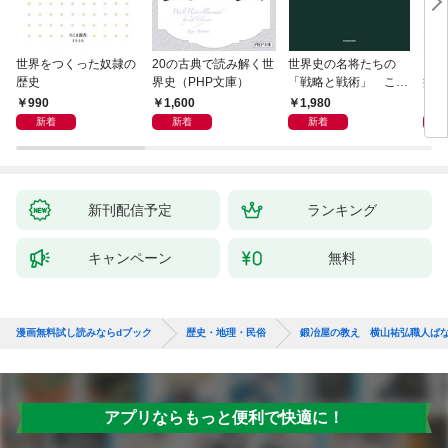
世界をつくった奴隷の
20の古典で読み解く世
世界史の名将たちの
日本
歴史
界史（PHP文庫）
「戦略と戦術」 この
痛い
社会で賢く生きる方法
990
1,600
1,980
9
は歴史が教えてくれる
新着
新着
新着
新刊配信予定
ランキング
キャンペーン
無料
漫画無料試し読みならdブック
歴史・地理・民俗
鍛冶屋の教え 横山祐弘職人ば
アプリならもっと便利で快適に！