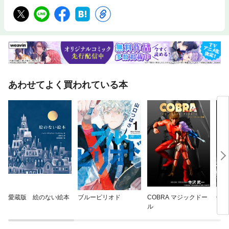
あわせてよく買われている本
愛蔵版 絵のない絵本
ブルーピリオド
COBRA マジックドー
CO
ル
ー・