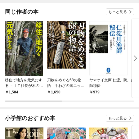
同じ作者の本
もっと見る
移住で地方を元気にす
刃物をめぐる68の物
ヤマケイ文庫 仁淀川漁
縄文
る －ＩＴ社長が木の会
語 手わざの国ニッポ
師秘伝
ンタ
社を作った理由－
ンの今とこれから
書）
1,584
1,650
979
8
小学館のおすすめ本
もっと見る