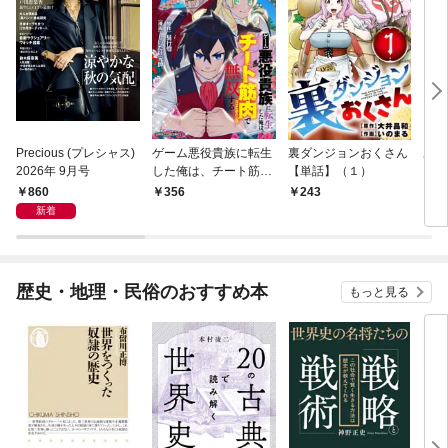
Precious (プレシャス)
ゲーム悪役貴族に転生
裏ダンジョンおくさん
あや
2026年 9月号
した俺は、チート筋肉
【単話】（１）
し夫
で無双する【単話】
倉で
860
356
243
1
（１）
る～
新着
歴史・地理・民俗のおすすめ本
もっと見る