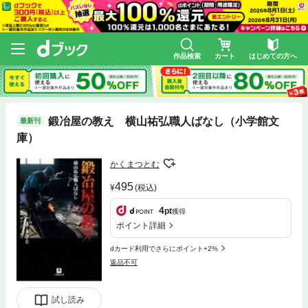
作品検索
カート
はじめての方へ
鍛冶屋の教え 横山祐弘職人ばなし（小学館文
最新刊
庫）
かくまつとむ
495
(税込)
4
pt
獲得
ポイント詳細
dカード利用でさらにポイント+2%
返品不可
試し読み