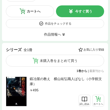
カートへ
今すぐ買う
作品をチェックする
作品情報へ
シリーズ
全1冊
お気に入り登録
未購入巻をまとめて買う
1巻から
|
最新刊から
鍛冶屋の教え 横山祐弘職人ばなし（小学館文
庫）
495
試し読み
カートへ