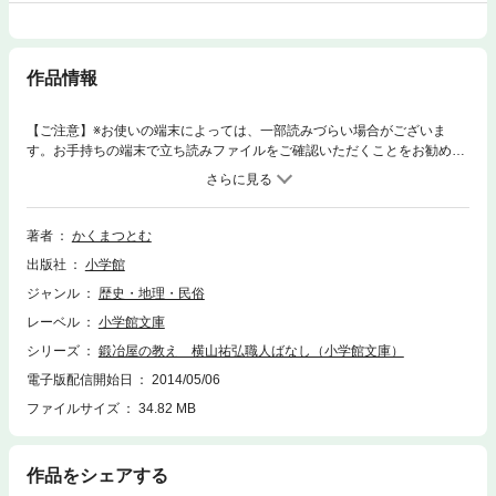
作品情報
【ご注意】※お使いの端末によっては、一部読みづらい場合がございま
す。お手持ちの端末で立ち読みファイルをご確認いただくことをお勧めし
ます。水戸斉昭の刀鍛冶から、農具・生活刃物を打つ職人へ。幕末から平
成の現在まで、鉄とかかわってきた奥久慈の野鍛冶・横山祐弘氏が語る、
鉄の不思議と道具の魅力。懐しい日本を思い出す、文庫書き下ろしの聞き
書き集。※この商品は紙の書籍のページを画像にした電子書籍です。文字
著者
かくまつとむ
サイズだけを拡大・縮小することはできませんので、予めご了承くださ
出版社
小学館
い。 試し読みファイルにより、ご購入前にお手持ちの端末での表示をご確
認ください。
ジャンル
歴史・地理・民俗
レーベル
小学館文庫
シリーズ
鍛冶屋の教え 横山祐弘職人ばなし（小学館文庫）
電子版配信開始日
2014/05/06
ファイルサイズ
34.82 MB
作品をシェアする