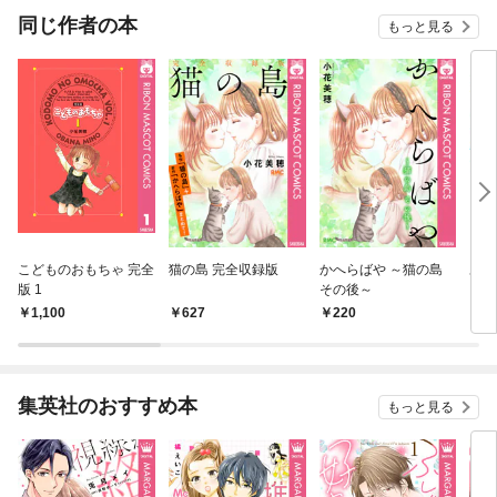
同じ作者の本
もっと見る
こどものおもちゃ 完全
猫の島 完全収録版
かへらばや ～猫の島
ある
版 1
その後～
1,100
627
220
6
集英社のおすすめ本
もっと見る