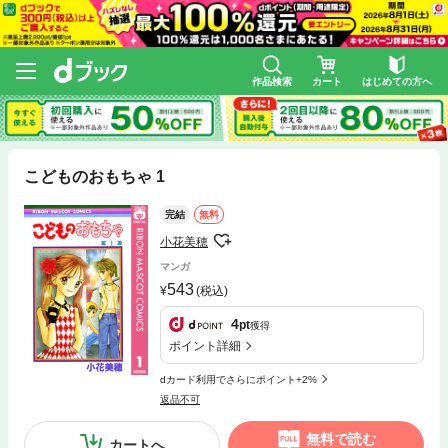
作品検索
カート
はじめての方へ
こどものおもちゃ 1
完結
無料
小花美穂
マンガ
543
(税込)
4
pt
獲得
ポイント詳細
dカード利用でさらにポイント+2%
返品不可
無料で読む
カートへ