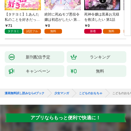
【タテヨミ】1.あんた
絶対に死ぬモブ悪役令
死神令嬢は黒幕お兄様
レベ
私のことを好きだった
嬢は初恋がしたい 第1
を救済したい 第1話
なり
の？
話
71
0
0
0
タテヨミ
試読フル
無料
新着
無料
新刊配信予定
ランキング
キャンペーン
無料
漫画無料試し読みならdブック
少女マンガ
こどものおもちゃ
こどものおもち
アプリならもっと便利で快適に！