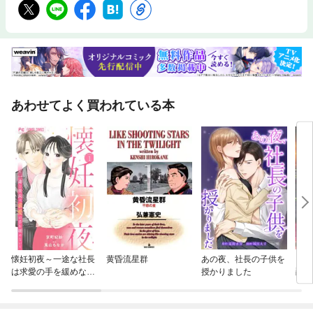
あわせてよく買われている本
懐妊初夜～一途な社長
黄昏流星群
あの夜、社長の子供を
【タ
は求愛の手を緩めない
授かりました
爵様
～【マイクロ】
いた