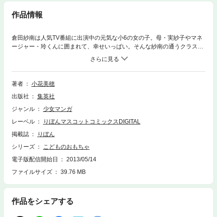
作品情報
倉田紗南は人気TV番組に出演中の元気な小6の女の子。母・実紗子やマネ
ージャー・玲くんに囲まれて、幸せいっぱい。そんな紗南の通うクラスは
羽山秋人の仕切りでメチャクチャに荒れてて…。紗南はついに!?
著者
小花美穂
出版社
集英社
ジャンル
少女マンガ
レーベル
りぼんマスコットコミックスDIGITAL
掲載誌
りぼん
シリーズ
こどものおもちゃ
電子版配信開始日
2013/05/14
ファイルサイズ
39.76 MB
作品をシェアする