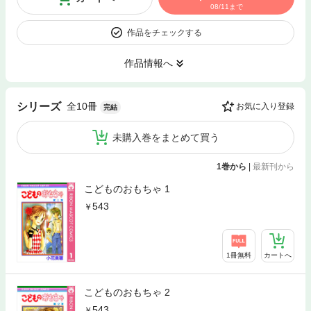
08/11まで
作品をチェックする
作品情報へ
全10冊
シリーズ
お気に入り登録
完結
未購入巻をまとめて買う
1巻から
|
最新刊から
こどものおもちゃ 1
543
1冊無料
カートへ
こどものおもちゃ 2
543