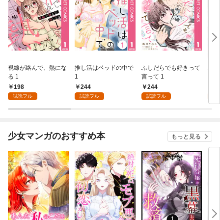
視線が絡んで、熱にな
推し活はベッドの中で
ふしだらでも好きって
パー
る 1
1
言って 1
ーシ
198
244
244
1
試読フル
試読フル
試読フル
試
少女マンガのおすすめ本
もっと見る