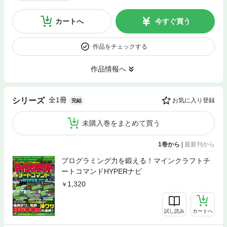
カートへ
今すぐ買う
作品をチェックする
作品情報へ
全1冊
シリーズ
お気に入り登録
完結
未購入巻をまとめて買う
1巻から
|
最新刊から
プログラミング力を鍛える！マインクラフトチ
ートコマンドHYPERナビ
1,320
試し読み
カートへ