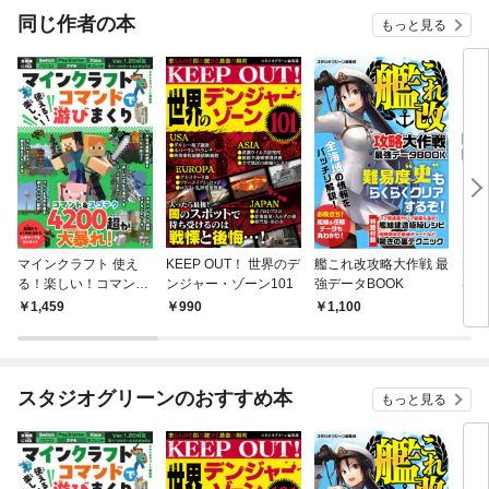
OMIC
同じ作者の本
もっと見る
マインクラフト 使え
KEEP OUT！ 世界のデ
艦これ改攻略大作戦 最
大人
る！楽しい！コマンド
ンジャー・ゾーン101
強データBOOK
はじ
で游びまくり
上手
1,459
990
1,100
1,
スタジオグリーンのおすすめ本
もっと見る