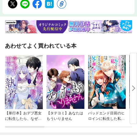
ナシです。
あわせてよく買われている本
【単行本】おデブ悪女
【タテヨミ】あなたは
バッドエンド目前のヒ
【タ
に転生したら、なぜか
もういりません
ロインに転生した私、
リ〜
ラスボス王子様に執着
今世では恋愛するつも
されています
りがチートな兄が離し
てくれません！？@C