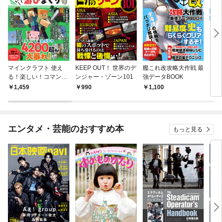
マインクラフト 使え
KEEP OUT！ 世界のデ
艦これ改攻略大作戦 最
大人
る！楽しい！コマンド
ンジャー・ゾーン101
強データBOOK
はじ
で游びまくり
上手
1,459
990
1,100
1,
エンタメ・芸能のおすすめ本
もっと見る