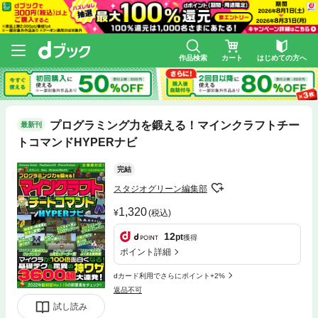
作品検索
カート
はじめての方へ
プログラミング力を鍛える！マインクラフトチー
最新刊
トコマンドHYPERナビ
完結
スタジオグリーン編集部
1,320
(税込)
12
pt
獲得
ポイント詳細
dカード利用でさらにポイント+2%
返品不可
試し読み