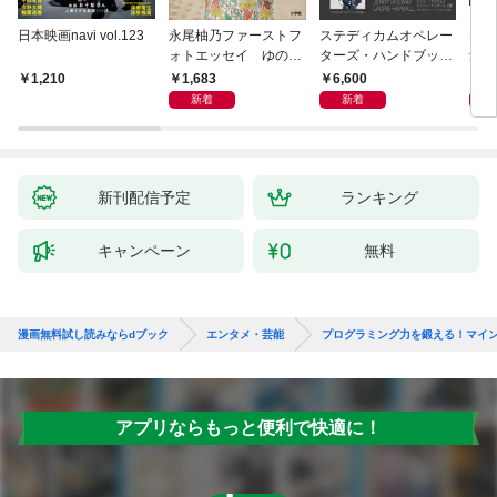
日本映画navi vol.123
永尾柚乃ファーストフ
ステディカムオペレー
テレ
ォトエッセイ ゆのも
ターズ・ハンドブック
集 
のがたり
日本語版 電子版 第２
ーズ
1,683
6,600
1
1,210
版
ウル
新着
新着
【電
新刊配信予定
ランキング
キャンペーン
無料
漫画無料試し読みならdブック
エンタメ・芸能
プログラミング力を鍛える！マイン
アプリならもっと便利で快適に！