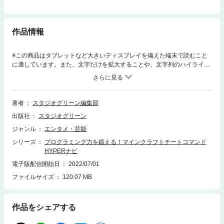
作品情報
※この商品はタブレットなど大きいディスプレイを備えた端末で読むこと
に適しています。また、文字だけを拡大することや、文字列のハイライ
ト、検索、辞書の参照、引用などの機能が使用できません。チートコマン
ドを駆使して、マインクラフトをもっと自由に楽しむ！マイクラで遊びな
がら、プログラミング的思考を養う！本書は、基礎から応用までマイクラ
のさまざまなテクニックがわかる１冊です。掲載数は、レシピ+コマンド
著者
スタジオグリーン編集部
でなんと3600以上！【目次】はじめに バージョン1.19をチェック！CH
出版社
スタジオグリーン
APTER.1 コマンド入力の準備とルールCHAPTER.2 コマンド入力の基
礎と応用CHAPTER.3 コマンドブロックの基礎と応用CHAPTER.4 レッ
ジャンル
エンタメ・芸能
ドストーン活用法CHAPTER.5 MODでパワーアップCHAPTER.6 アイ
シリーズ
プログラミング力を鍛える！マインクラフトチートコマンド
テムとレシピのデータ一覧CHAPTER.7 マイクラよくある質問集ゲーム
HYPERナビ
の世界を自由に改変したり、便利な装置をつくったりできるチートコマン
ド。チートコマンドは、コンピューターのプログラミングと同様の操作が
電子版配信開始日
2022/07/01
必要なことから、「ゲームを楽しみながらプログラミングの基本が学べる
ファイルサイズ
120.07 MB
教材」としても注目されています。そこで本書には、チートコマンドに関
するテクニックをこれでもかと詰め込みました。手順を追って丁寧に、わ
かりやすく解説しているのはもちろん全ページカラーで実際の画面を用い
作品をシェアする
ているため、これからマイクラデビューする人も安心の内容です。チート
コマンドが使えるようになると、マイクラがもっと面白くなること間違い