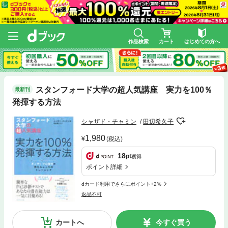
作品検索
カート
はじめての方へ
スタンフォード大学の超人気講座 実力を100％
最新刊
発揮する方法
シャザド・チャミン
田辺希久子
1,980
(税込)
18
pt
獲得
ポイント詳細
dカード利用でさらにポイント+2%
返品不可
カートへ
今すぐ買う