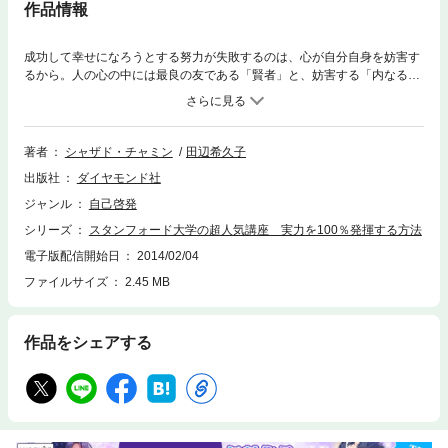
作品情報
成功して幸せになろうとする努力が失敗するのは、心が自分自身を妨害す
るから。人の心の中には最良の友である「賢者」と、妨害する「内なる
敵」がいる。隠れた「内なる敵」を消し、「賢者」を強化し、能力をフル
に発揮するよう個人と組織を変革する方法を具体的にわかりやすく説明す
る。自己診断できるサイト情報を掲載。
著者
シャザド・チャミン
田辺希久子
出版社
ダイヤモンド社
ジャンル
自己啓発
シリーズ
スタンフォード大学の超人気講座 実力を100％発揮する方法
電子版配信開始日
2014/02/04
ファイルサイズ
2.45 MB
作品をシェアする