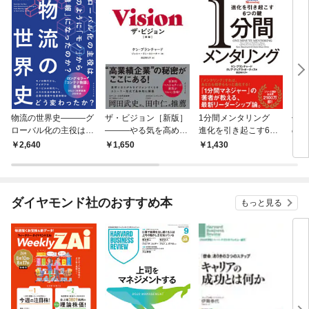
物流の世界史―――グ
ザ・ビジョン［新版］
1分間メンタリング
信頼
ローバル化の主役は、
―――やる気を高め、
進化を引き起こす6つ
の組
どのように「モノ」か
結果を上げる「求心
の鍵
ルー
2,640
1,650
1,430
1,
ら「情報」になったの
力」のつくり方
か？
ダイヤモンド社のおすすめ本
もっと見る