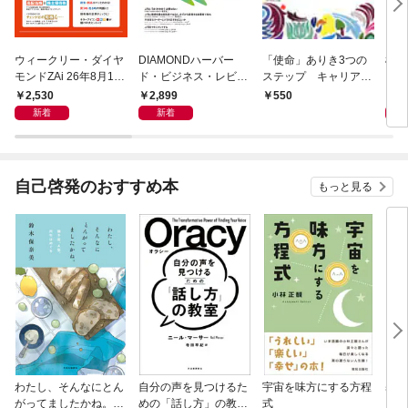
ウィークリー・ダイヤ
DIAMONDハーバー
「使命」ありき3つの
極限
モンドZAi 26年8月10
ド・ビジネス・レビュ
ステップ キャリアの
日・17日合併号
ー 2026年9月号 特集
成功とは何か
2,530
2,899
2,
550
「上司をマネジメント
新着
新着
する」
自己啓発のおすすめ本
もっと見る
わたし、そんなにとん
自分の声を見つけるた
宇宙を味方にする方程
基地
がってましたかね。
めの「話し方」の教
式
るた