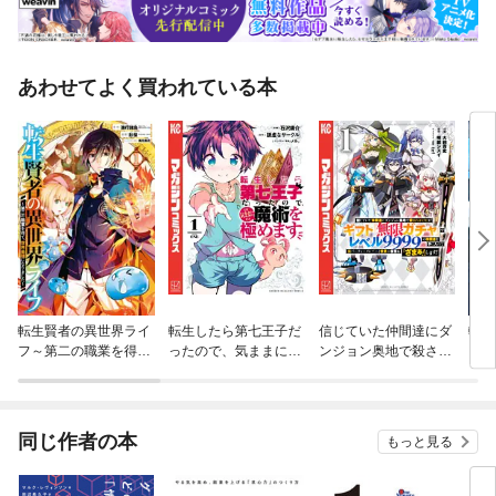
あわせてよく買われている本
転生賢者の異世界ライ
転生したら第七王子だ
信じていた仲間達にダ
転生
フ～第二の職業を得
ったので、気ままに魔
ンジョン奥地で殺され
った
て、世界最強になりま
術を極めます
かけたがギフト『無限
した～
ガチャ』でレベル９９
９９の仲間達を手に入
れて元パーティーメン
同じ作者の本
もっと見る
バーと世界に復讐＆
『ざまぁ！』します！