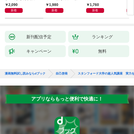
獅子座、Ａ型、丙午は
室 Ｏｒａｃｙ（オラ
2,090
1,980
1,760
2,
めぐる
シー）
新着
新着
新着
新刊配信予定
ランキング
キャンペーン
無料
漫画無料試し読みならdブック
自己啓発
スタンフォード大学の超人気講座 実力を
アプリならもっと便利で快適に！