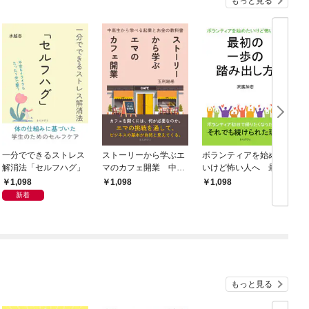
もっと見る
一分でできるストレス
ストーリーから学ぶエ
ボランティアを始めた
解消法「セルフハグ」
マのカフェ開業 中高
いけど怖い人へ 最初
生から学べる起業とお
の一歩の踏み出し方
1,098
1,098
1,098
金の教科書
新着
もっと見る