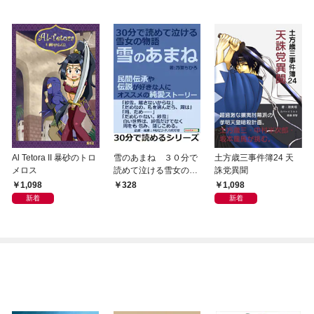
Al Tetora II 暴砂のトロ
雪のあまね ３０分で
土方歳三事件簿24 天
メロス
読めて泣ける雪女の物
誅党異聞
語。民間伝承や伝説が
1,098
1,098
328
好きな人にオススメの
新着
新着
純愛ストーリー