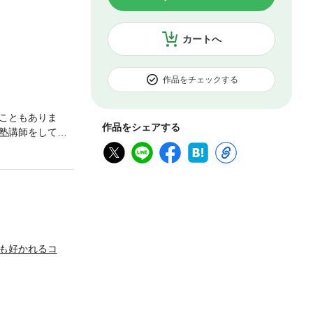
カートへ
作品をチェックする
こともありま
作品をシェアする
塾講師をしてい
そ、好感を与え
っきり言うと嫌
？」私は状況を
に身につける方
きました。そし
バー１講師とな
た好感を与える
も好かれるコ
対しても有効で
でいます。恋人
構成… 以上ま