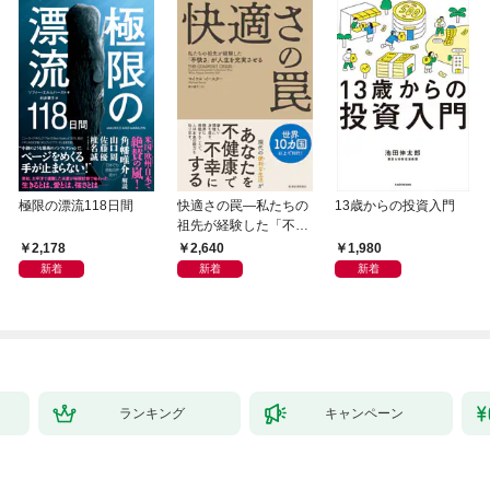
極限の漂流118日間
快適さの罠―私たちの
13歳からの投資入門
祖先が経験した「不快
さ」が人生を充実させ
2,178
2,640
1,980
る
新着
新着
新着
ランキング
キャンペーン