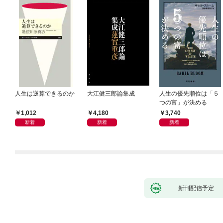
人生は逆算できるのか
大江健三郎論集成
人生の優先順位は「５
つの富」が決める
1,012
4,180
3,740
新着
新着
新着
新刊配信予定