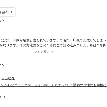
ト詳細
%
には第一印象が勝負と言われています。でも第一印象で失敗してしまう
かなります。その方法論をこの１冊に全て詰め込みました。私は９年間
、学力だけで勝負できるほど甘い世界ではなく、人を相手にするからこ
しかし当時の私は生徒から否定される日々を送っていました。もっとは
日々は辛かったです。「どうすれば好感を与えることができるのだろう
ハル
ました。先天的な部分が強い「相手に好感を与える力」。これを後天的
試行錯誤、成功と失敗を繰り返し、ついにその理論を構築することがで
に対して好印象を与え続け、信頼まで勝ち取りました。結果、人気ナン
自己啓発
いて、信頼感も何もなかった私が人気ナンバー１講師となるために築い
してからのコミュニケーション術。人気ナンバー1講師の異性にも同性に
いきます。考え方から始まり、具体的な方法、そしてこの方法論は誰に
性にもです。特に本書では異性に好かれる方法論まで事細かに詰め込ん
として異性の友達が欲しいという方にも役立てていただけます。本書の
/19