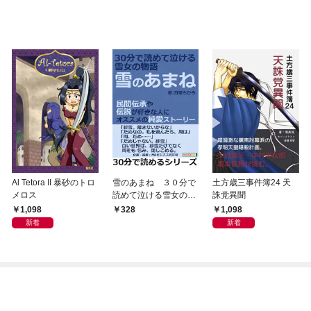
Al Tetora II 暴砂のトロ
雪のあまね ３０分で
土方歳三事件簿24 天
メロス
読めて泣ける雪女の物
誅党異聞
語。民間伝承や伝説が
1,098
1,098
328
好きな人にオススメの
新着
新着
純愛ストーリー