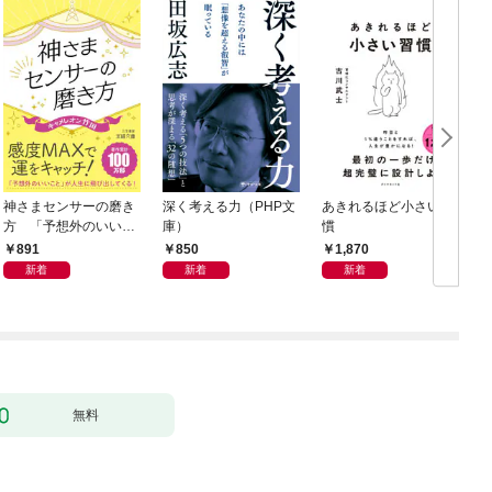
神さまセンサーの磨き
深く考える力（PHP文
あきれるほど小さい習
方 「予想外のいいこ
庫）
慣
と」が人生に飛び出し
891
850
1,870
てくる！
新着
新着
新着
無料