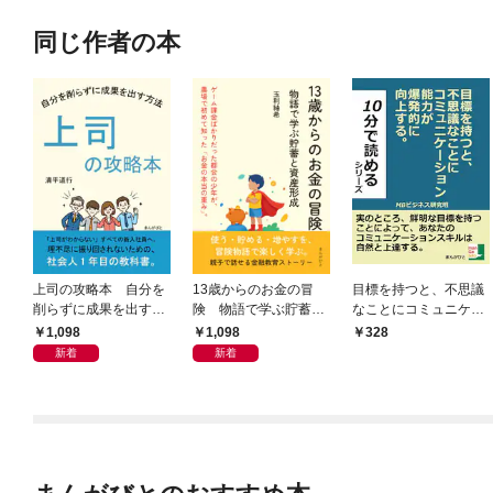
同じ作者の本
上司の攻略本 自分を
13歳からのお金の冒
目標を持つと、不思議
削らずに成果を出す方
険 物語で学ぶ貯蓄と
なことにコミュニケー
法
資産形成
ション能力が爆発的に
1,098
1,098
328
向上する。
新着
新着