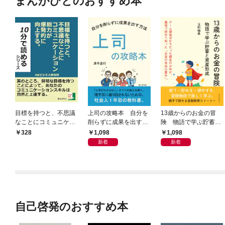
まんがびとのおすすめ本
目標を持つと、不思議
上司の攻略本 自分を
13歳からのお金の冒
なことにコミュニケー
削らずに成果を出す方
険 物語で学ぶ貯蓄と
ション能力が爆発的に
法
資産形成
1,098
1,098
328
向上する。
新着
新着
自己啓発のおすすめ本