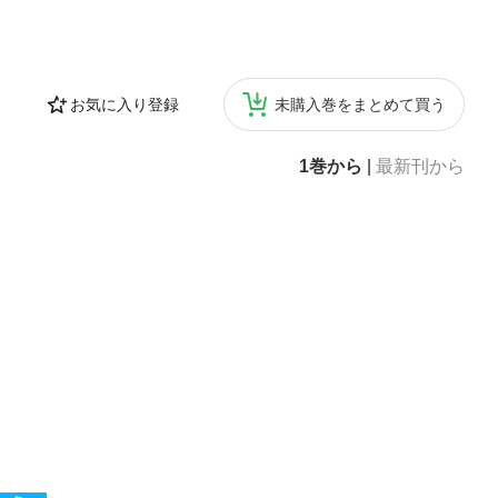
お気に入り登録
未購入巻をまとめて買う
1巻から
|
最新刊から