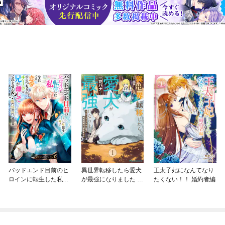
バッドエンド目前のヒ
異世界転移したら愛犬
王太子妃になんてなり
ロインに転生した私、
が最強になりました ～
たくない！！ 婚約者編
今世では恋愛するつも
シルバーフェンリルと
りがチートな兄が離し
俺が異世界暮らしを始
てくれません！？@C
めたら～ THE COMIC
OMIC