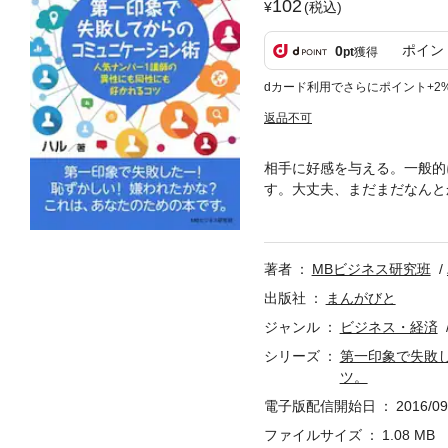
102
(税込)
ポイン
0
pt
獲得
dカード利用でさらにポイント+2
返品不可
相手に好感を与える。一般的
す。大丈夫、まだまだなんと
ました。塾講師という仕事は
ることがとても大切でした。
われまくっていました。この
著者
MBビジネス研究班
変えようと考え試行錯誤をし
法はないだろうか？９年間、
出版社
まんがびと
て、その過程で生徒・保護者
ジャンル
ビジネス・経済
ったのです。嫌われまくって
シリーズ
第一印象で失敗
方法を本書では詳細に書いて
ツ。
す。同性はもちろんのこと異
が欲しい、まずはその前段階
電子版配信開始日
2016/09
えがきより抜粋
ファイルサイズ
1.08 MB