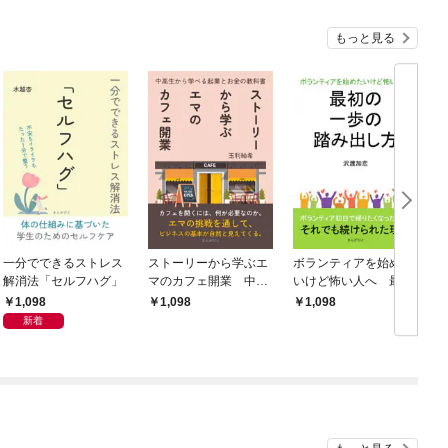
もっと見る
一分でできるストレス
ストーリーから学ぶエ
ボランティアを始めた
解消法「セルフハグ」
マのカフェ開業 中高
いけど怖い人へ 最初
生から学べる起業とお
の一歩の踏み出し方
1,098
1,098
1,098
金の教科書
新着