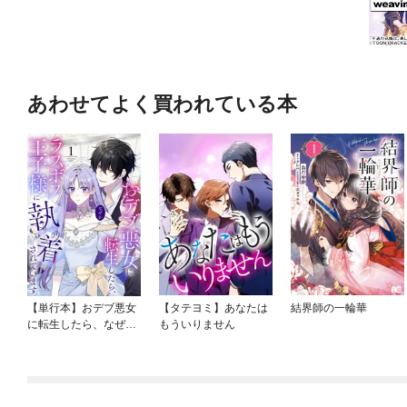
あわせてよく買われている本
【単行本】おデブ悪女
【タテヨミ】あなたは
結界師の一輪華
に転生したら、なぜか
もういりません
ラスボス王子様に執着
されています