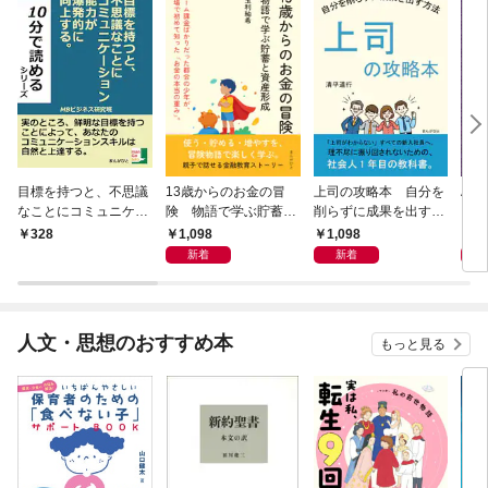
目標を持つと、不思議
13歳からのお金の冒
上司の攻略本 自分を
Al 
なことにコミュニケー
険 物語で学ぶ貯蓄と
削らずに成果を出す方
メロ
ション能力が爆発的に
資産形成
法
1,098
1,098
1,
328
向上する。
新着
新着
人文・思想のおすすめ本
もっと見る