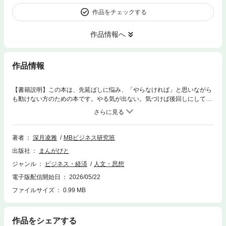
作品をチェックする
作品情報へ
作品情報
【書籍説明】この本は、先延ばしに悩み、「やらなければ」と思いながら
も動けない方のための本です。やる気が出ない。気づけば後回しにしてし
まう。そして一日の終わりに、「今日もできなかった」と落ち込んでしま
う。そんな経験はないでしょうか。私自身、これまで何度も同じことを繰
り返してきました。やろうと思っているのに動けない。そのたびに、自分
の意志の弱さを責めてきました。しかし、あるとき気づいたのです。行動
著者
深月凌雅
MBビジネス研究班
できないのは、意志が弱いからではなく、「動き出しにくい状態」になっ
出版社
まんがびと
ているだけなのかもしれない、と。実際に、やり方を少し変えるだけで、
驚くほど行動しやすくなることがありました。この本では、やる気に頼ら
ジャンル
ビジネス・経済
人文・思想
ずに動き出すための、小さな工夫をまとめています。３分だけやる、タス
電子版配信開始日
2026/05/22
クを小さくする、前日に少し準備しておく。どれも特別なことではありま
せんが、これらを実践することで、少しずつ「動ける自分」に近づくこと
ファイルサイズ
0.99 MB
ができます。私はこれまで、中学校・高校の国語教師として生徒と向き合
い、その後、医療事務や空調設計の仕事も経験してきました。環境や仕事
内容が変わっても、共通して感じていたのは、「人は動けないときがあ
作品をシェアする
る」ということです。そしてそのときに必要なのは、気合いや根性ではな