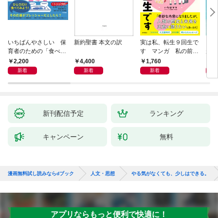
いちばんやさしい 保
新約聖書 本文の訳
実は私、転生９回生で
自閉
育者のための「食べな
す マンガ 私の前世
が小
い子」サポートＢＯＯ
物語
あう
2,200
4,400
1,760
2,
Ｋ 偏食・少食のお悩
新着
新着
新着
み解決！
新刊配信予定
ランキング
キャンペーン
無料
漫画無料試し読みならdブック
人文・思想
やる気がなくても、少しはできる。
アプリならもっと便利で快適に！