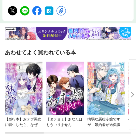
く、行動を後押しする仕組みでした。この本を通して、「やらなきゃ」と
思うだけで終わってしまう日が、「少しだけやってみよう」と思える日に
変わっていけばうれしいです。完璧に変わる必要はありません。まずは、
小さく一歩だけ。そのきっかけとして、この本が役に立てば幸いです。
【著者紹介】深月凌雅（ミヅキリョウガ）元・中学校・高校の国語教師。
教壇に立ちながら、生徒たちの「やろうと思っているのに動けない」とい
う姿に多く触れる。自身もまた、先延ばしや行動できないことに悩み、試
行錯誤を重ねてきた。その後、医療事務、空調設計の仕事を経験。異なる
環境の中でも、「人はやる気だけでは動けない」という共通の課題を実感
あわせてよく買われている本
する。現在は、自身の経験をもとに、無理なく行動に移すための考え方や
習慣について発信。本書では、先延ばしに悩んできた実体験をもとに、
「小さく動く」ための具体的な方法をまとめている。著書に『もうバタバ
タしない！時間とタスクの超整理術』『わかってほしい。でも、言えな
い。--言葉にならない気持ちの整理術』『ＡＩでは代替できない人にな
る』など。
【単行本】おデブ悪女
【タテヨミ】あなたは
病弱な悪役令嬢です
公爵
に転生したら、なぜか
もういりません
が、婚約者が過保護す
当た
ラスボス王子様に執着
ぎて逃げ出したい(私
されています
たち犬猿の仲でしたよ