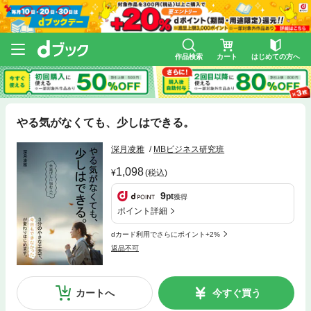
作品検索
カート
はじめての方へ
やる気がなくても、少しはできる。
深月凌雅
MBビジネス研究班
1,098
(税込)
9
pt
獲得
ポイント詳細
dカード利用でさらにポイント+2%
返品不可
カートへ
今すぐ買う