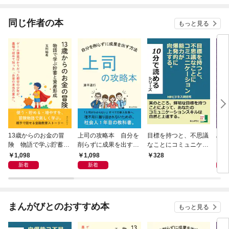
ね！？)
同じ作者の本
もっと見る
13歳からのお金の冒
上司の攻略本 自分を
目標を持つと、不思議
Al 
険 物語で学ぶ貯蓄と
削らずに成果を出す方
なことにコミュニケー
メロ
資産形成
法
ション能力が爆発的に
1,098
1,098
1,
328
向上する。
新着
新着
まんがびとのおすすめ本
もっと見る