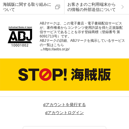
海賊版に関する取り組みに
お客さまのご利用端末から
ついて
の情報の外部送信について
ABJマークは、この電子書店・電子書籍配信サービス
が、著作権者からコンテンツ使用許諾を得た正規版配
信サービスであることを示す登録商標（登録番号 第
6091713号）です。
ABJマークの詳細、ABJマークを掲示しているサービス
の一覧はこちら
→
https://aebs.or.jp/
dアカウントを発行する
dアカウントログイン