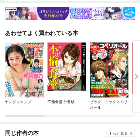
あわせてよく買われている本
ヤングジャンプ
不倫食堂 分冊版
ビッグコミックスペリ
トモ
オール
同じ作者の本
もっと見る