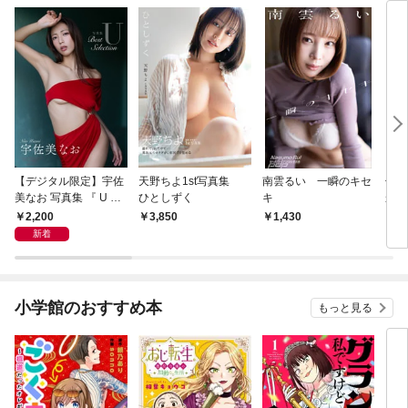
【デジタル限定】宇佐
天野ちよ1st写真集
南雲るい 一瞬のキセ
七海
美なお 写真集 『 U ～
ひとしずく
キ
から
Best Selection ～ 』
ンピ
2,200
3,850
1,430
1,
新着
小学館のおすすめ本
もっと見る