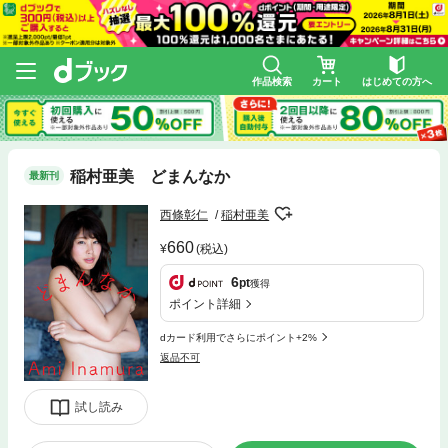
作品検索
カート
はじめての方へ
稲村亜美 どまんなか
最新刊
西條彰仁
稲村亜美
660
(税込)
6
pt
獲得
ポイント詳細
dカード利用でさらにポイント+2%
返品不可
試し読み