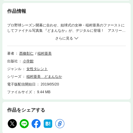
作品情報
プロ野球シーズン開幕に合わせ、始球式の女神・稲村亜美のファーストに
してファイナル写真集 『どまんなか』が、デジタルに登場！ アスリート
で鍛えられた彼女の水着姿やそれ以上を見ることが できるのは、ここだ
け！ くれぐれも、お見逃しなく！！ 稲村亜美（いなむらあみ） １９９
６年１月１３日、東京都出身。身長１７３㎝。 血液型：A型。 始球式で
は、ピッチングで最速１０５㎞/hを計測。 特技：銀杏むき
著者
西條彰仁
稲村亜美
出版社
小学館
ジャンル
女性タレント
シリーズ
稲村亜美 どまんなか
電子版配信開始日
2019/05/20
ファイルサイズ
9.44 MB
作品をシェアする