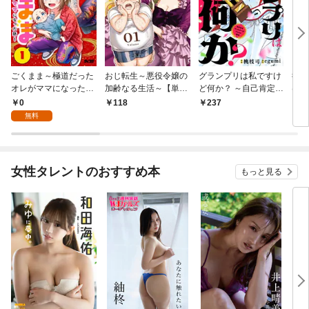
ごくまま～極道だった
おじ転生～悪役令嬢の
グランプリは私ですけ
後宮
オレがママになった話
加齢なる生活～【単
ど何か？ ～自己肯定モ
は謎
～【単話】（１）
話】（１）
ンスターのミスコン無
（１
0
118
237
2
双～【単話】（１）
無料
女性タレントのおすすめ本
もっと見る