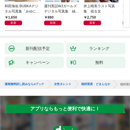
和田海佑 BUBKAデジ
週刊実話WJガールズ
井上晴美ラスト写真
井上
タル写真集「みゆに夢
デジタル写真集 紬柊
集 或る女
集 
中。」
「あなたに触れたい」
ｅ 
1,650
880
2,750
1,
featuring 三島ゆう
ｉｒ
新着
新着
新着
新刊配信予定
ランキング
キャンペーン
無料
漫画無料試し読みならdブック
女性タレント
稲村亜美 どまんなか
稲村亜
アプリならもっと便利で快適に！