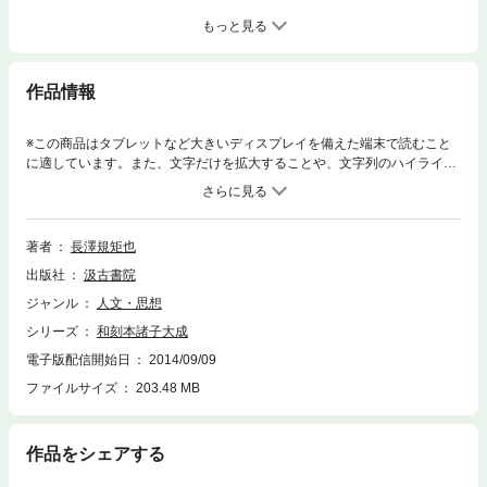
もっと見る
作品情報
※この商品はタブレットなど大きいディスプレイを備えた端末で読むこと
に適しています。また、文字だけを拡大することや、文字列のハイライ
ト、検索、辞書の参照、引用などの機能が使用できません。中国哲学思想
ならびに中国古代史研究に不可欠な諸子百家の書63種の和刻本を集大成。
唐代を下限として、荀子・韓非子・墨子・老荘・孫子・管子から塩鉄論・
斉民要術・五行大義・呂氏春秋等に至るまでかつてない一大集成。
著者
長澤規矩也
出版社
汲古書院
ジャンル
人文・思想
シリーズ
和刻本諸子大成
電子版配信開始日
2014/09/09
ファイルサイズ
203.48 MB
作品をシェアする