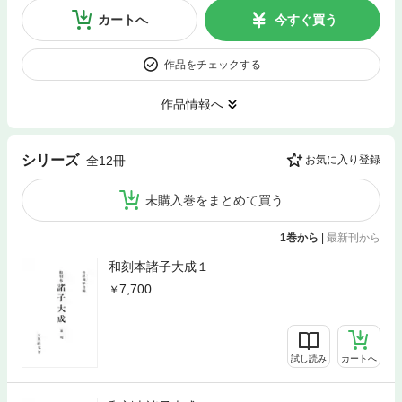
カートへ
今すぐ買う
作品をチェックする
作品情報へ
シリーズ
全12冊
お気に入り登録
未購入巻をまとめて買う
1巻から
|
最新刊から
和刻本諸子大成１
7,700
試し読み
カートへ