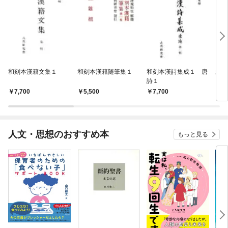
和刻本漢籍文集１
和刻本漢籍随筆集１
和刻本漢詩集成１ 唐
影印
詩１
7,700
5,500
7,700
7,
人文・思想のおすすめ本
もっと見る