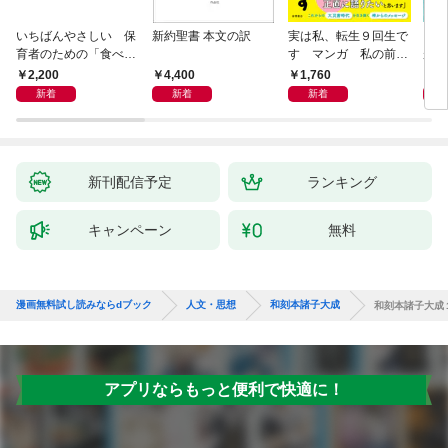
いちばんやさしい 保
新約聖書 本文の訳
実は私、転生９回生で
自閉
育者のための「食べな
す マンガ 私の前世
が小
い子」サポートＢＯＯ
物語
あう
2,200
4,400
1,760
2,
Ｋ 偏食・少食のお悩
新着
新着
新着
み解決！
新刊配信予定
ランキング
キャンペーン
無料
漫画無料試し読みならdブック
人文・思想
和刻本諸子大成
和刻本諸子大成
アプリならもっと便利で快適に！