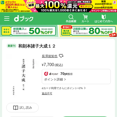
作品検索
カート
はじめての方へ
和刻本諸子大成１２
最新刊
長澤規矩也
7,700
(税込)
70
pt
獲得
ポイント詳細
dカード利用でさらにポイント+2%
返品不可
試し読み