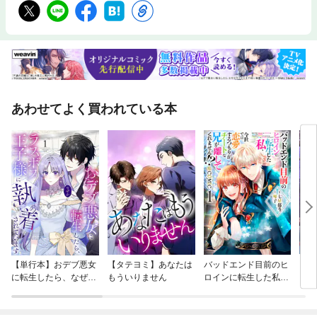
あわせてよく買われている本
【単行本】おデブ悪女
【タテヨミ】あなたは
バッドエンド目前のヒ
【タ
に転生したら、なぜか
もういりません
ロインに転生した私、
リ〜
ラスボス王子様に執着
今世では恋愛するつも
されています
りがチートな兄が離し
てくれません！？@C