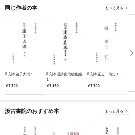
OMIC
同じ作者の本
もっと見る
和刻本諸子大成１
和刻本漢詩集成総集編
和刻本正史 南史１
和刻
１
7,700
7,150
7,700
6,
汲古書院のおすすめ本
もっと見る