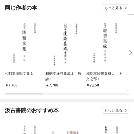
同じ作者の本
もっと見る
和刻本漢籍文集１
和刻本漢詩集成１ 唐
和刻本経書集成１ 正
和刻
詩１
文之部１
7,700
7,700
7,150
7,
汲古書院のおすすめ本
もっと見る