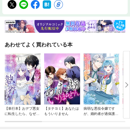
あわせてよく買われている本
【単行本】おデブ悪女
【タテヨミ】あなたは
病弱な悪役令嬢です
公爵
に転生したら、なぜか
もういりません
が、婚約者が過保護す
当た
ラスボス王子様に執着
ぎて逃げ出したい(私
されています
たち犬猿の仲でしたよ
ね！？)