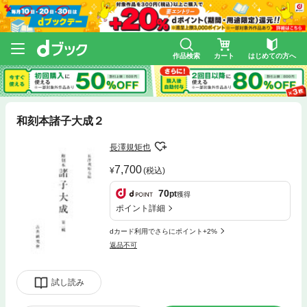
作品検索
カート
はじめての方へ
和刻本諸子大成２
長澤規矩也
7,700
(税込)
70
pt
獲得
ポイント詳細
dカード利用でさらにポイント+2%
返品不可
試し読み