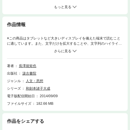
もっと見る
作品情報
※この商品はタブレットなど大きいディスプレイを備えた端末で読むこと
に適しています。また、文字だけを拡大することや、文字列のハイライ
ト、検索、辞書の参照、引用などの機能が使用できません。中国哲学思想
ならびに中国古代史研究に不可欠な諸子百家の書63種の和刻本を集大成。
唐代を下限として、荀子・韓非子・墨子・老荘・孫子・管子から塩鉄論・
斉民要術・五行大義・呂氏春秋等に至るまでかつてない一大集成。
著者
長澤規矩也
出版社
汲古書院
ジャンル
人文・思想
シリーズ
和刻本諸子大成
電子版配信開始日
2014/09/09
ファイルサイズ
182.66 MB
作品をシェアする