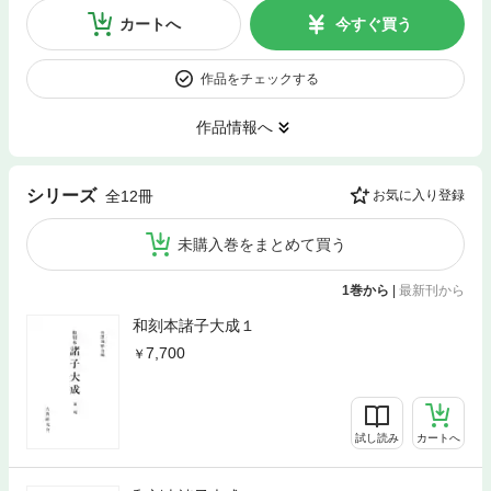
カートへ
今すぐ買う
作品をチェックする
作品情報へ
シリーズ
全12冊
お気に入り登録
未購入巻をまとめて買う
1巻から
|
最新刊から
和刻本諸子大成１
7,700
試し読み
カートへ