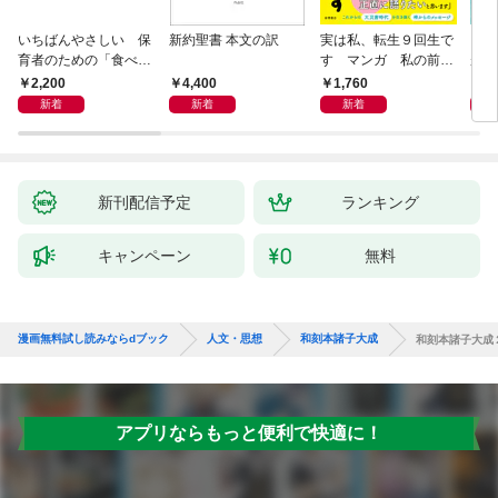
いちばんやさしい 保
新約聖書 本文の訳
実は私、転生９回生で
自閉
育者のための「食べな
す マンガ 私の前世
が小
い子」サポートＢＯＯ
物語
あう
2,200
4,400
1,760
2,
Ｋ 偏食・少食のお悩
新着
新着
新着
み解決！
新刊配信予定
ランキング
キャンペーン
無料
漫画無料試し読みならdブック
人文・思想
和刻本諸子大成
和刻本諸子大成
アプリならもっと便利で快適に！