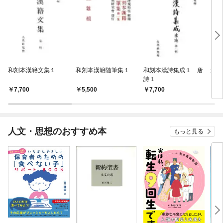
和刻本漢籍文集１
和刻本漢籍随筆集１
和刻本漢詩集成１ 唐
影印
詩１
7,700
5,500
7,700
7,
人文・思想のおすすめ本
もっと見る