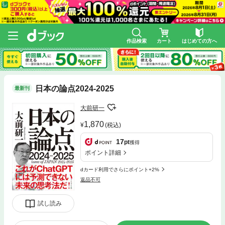
作品検索
カート
はじめての方へ
日本の論点2024-2025
最新刊
大前研一
1,870
(税込)
17
pt
獲得
ポイント詳細
dカード利用でさらにポイント+2%
返品不可
試し読み