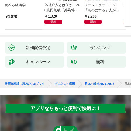
食べる経済学
為替介入とは何か 20
リーン・ラーニング
研究
0兆円規模「外為特
「ものにする」人が自
会」が生まれた謎
然とやっている 最小の
1,320
2,200
5,
1,870
インプットで最大の成
新着
新着
果を得る学習法
新刊配信予定
ランキング
キャンペーン
無料
漫画無料試し読みならdブック
ビジネス・経済
日本の論点2024-2025
日本の
アプリならもっと便利で快適に！