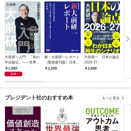
点08 「プーチン政権崩壊後」を見据えて始まっているロシア国内外の動
き論点09 不動産不況に苦しむ習近平政権はなぜ“日本いじめ”を始めたの
か論点10 外資系企業誘致よりも、日本人技術者を海外へ派遣せよ論点11
グローバル化の時代にもかかわらず、日本人の英語力が一向に伸びない
理由
大前研一入門 「初の
新・大前研一レポート
大前研一 日本の論点
ＲＴ
半自叙伝」――世界的
［緊急復刊版］日本を
2026-27
場に
戦略コンサルタントは
変える83の政策提案＋
1,980
2,200
2,090
1,
いかに生まれたか
新章「コロナ禍で露呈
新着
した行政の問題とある
べき姿」
プレジデント社のおすすめ本
もっと見る