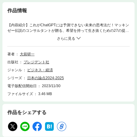
作品情報
【内容紹介】これがChatGPTには予測できない未来の思考法だ！マッキン
ゼー伝説のコンサルタントが贈る、希望を持って生き抜くための27の提
言！「年末の定番書籍」として定着している大前研一氏の『日本の論点』
が今年も登場。紙面を大幅にリニューアルし、例年と同じページ数でトピ
ックの数を増やしました。また、毎年ご好評いただいている読者限定の大
前氏の動画視聴サービスも継続します。 2023年は前年から続くロシアの
著者
大前研一
ウクライナ侵攻がついに解決をみなかったばかりか、イスラエルとイスラ
出版社
プレジデント社
ム武装組織ハマスとの武力衝突によって、国際情勢がさらに複雑化するこ
ととなりました。2024年は1月に台湾総統選挙、3月にロシア大統領選
ジャンル
ビジネス・経済
挙、そして11月にアメリカ大統領選挙が予定されており、国際政治が大き
シリーズ
日本の論点2024-2025
く動きだすと予想されています。 一方、日本国内は、上がらない所得、
円安や原油高による家計の圧迫などによって、岸田政権の支持率は下がり
電子版配信開始日
2023/11/30
続け、2024年に解散総選挙の実施が予想されます。しかし、誰が首相にな
ファイルサイズ
3.46 MB
っても日本の課題は変わらず、山積する課題にどう立ち向かうかが問われ
ています。 本書は大前氏が豊富な知識と体験、洞察力を駆使して、新し
い時代に役立つものの見方や考え方を具体的に述べていきます。【著者紹
作品をシェアする
介】［著］大前 研一（Kenichi Ohmae）早稲田大学卒業後、東京工業大学
で修士号を、マサチューセッツ工科大学（MIT）で博士号を取得。日立製
作所、マッキンゼー・アンド・カンパニーを経て、現在、ビジネス・ブレ
ークスルー大学学長。【目次抜粋】Part1〈日本編〉巻頭言 2024年、日
本が目指すべきは真の「観光立国」だ論点01 岸田首相をはじめ日本の政