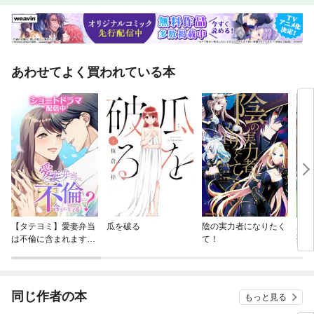
治家が誰も理解していない、日本凋落の根本原因論点02 岸田政権が続く
限り、日本人の給料は確実に下がり続ける3つの根本原因論点03 植田日
銀総裁が、黒田「異次元緩和」路線と決別するために行うべき新たな金融
政策論点04 岸田政権が「異次元の少子化対策」の前に取り組むべき、
「ごく普通の少子化対策」論点05 産業振興目的の「大学10兆円ファン
あわせてよく買われている本
ド」が、税金の壮大な無駄遣いになる理由論点06 いまや国民病である花
粉症患者が増え続ける根本原因と、その裏に潜むさまざまな利権論点07
「ソロ社会」「ソロ活市場」の出現に伴い、日本企業が直面するビジネス
環境の大変化論点08 「日本を変えたい」という政治的野心に燃えた稲盛
和夫氏の知られざる生涯論点09 ネット配信時代のNHKは、受信料からチ
ャンネルごとの課金制に移行すべし論点10 インボイス制度導入よりも、
サラリーマンに不公平な税制度の改革が急務だ論点11 日本のシニアが楽
しい定年後を送るための秘訣と、そこに眠るビジネスチャンス論点12 介
護崩壊を放置する日本の末路と、残された2つの選択肢論点13 10年前に
予見できた、モバイル事業以外に楽天グループが抱える衰退理由論点14
移動モビリティの規制緩和とルールづくりにおいて日本が欧州から学ぶベ
き理由Part2〈海外編〉巻頭言 混迷極める世界情勢。「異形の大国」ロ
シアとのつきあい方を改めて考える論点01 最新AI「ChatGPT」を開発し
【タテヨミ】愛妻弁当
瓜を破る
陰の実力者になりたく
片田
た天才経営者が目指すのは「悪の帝国」か論点02 新・世界一の富豪ベル
は不倫に含まれます
て！
聖に
ナール・アノーとイーロン・マスクの違い論点03 ミサイル防衛よりも防
か？
舎の
空壕のほうが安全!? 日本の頼りない安全保障の実態論点04 「日米同
に、
盟」＆「中国包囲網」は、勉強不足で時代遅れな外交戦略論点05 米欧銀
が俺
行連続破綻は、世界金融危機のトリガーとなるのか論点06 インフレに苦
件～
同じ作者の本
もっと見る
しむイギリスのスナク政権に残された「EU再加盟」という選択肢論点07
ウクライナ侵攻が長期化しても、プーチンの支持率が高い歴史的理由論