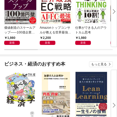
価値創造のスケールア
Amazonトップコンサ
仕事ができる人のアウ
PRE
ップ――100億企業へ
ルが教える世界最強の
トカム思考
月1
の変革シナリオ
EC戦略
1,980
2,200
1,980
9
新着
新着
新着
ビジネス・経済のおすすめ本
もっと見る