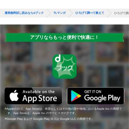
漫画無料試し読みならdブック
TLマンガ
ひろげて調べて教えて
ひろげて調
アプリならもっと便利で快適に！
Appleのロゴ、App Storeは、米国もしくはその他の国や地域におけるApple Inc.の商標で
す。App Storeは、Apple Inc.のサービスマークです。
Google Play および Google Play ロゴは Google LLC の商標です。