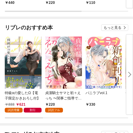
されてます
440
220
110
2
リブレのおすすめ本
もっと見る
特級αの愛したΩ【電
貞潔騎士サマと初々え
バニラブvol.1
偽者
子限定かきおろし付】
っち 〜閨事ご指導でき
どで
かねます！〜（1）
888
621
220
330
1
試読増量
割引
試読フル