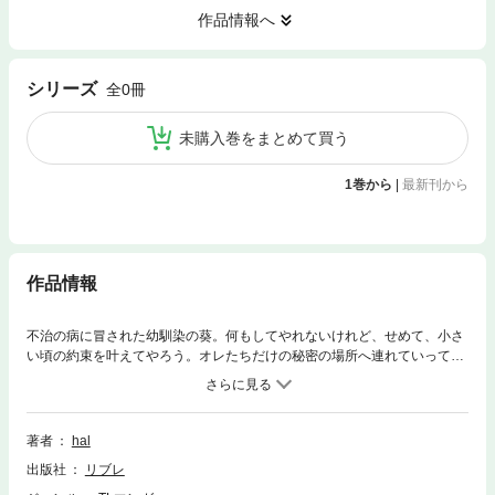
作品情報へ
シリーズ
全0冊
未購入巻をまとめて買う
1巻から
|
最新刊から
作品情報
不治の病に冒された幼馴染の葵。何もしてやれないけれど、せめて、小さ
い頃の約束を叶えてやろう。オレたちだけの秘密の場所へ連れていって、
そこで抱き合おう。オマエの肌の温もり、快感に歪む表情、すべてをずっ
と覚えているから、最期まで一緒にいるから…。
著者
hal
出版社
リブレ