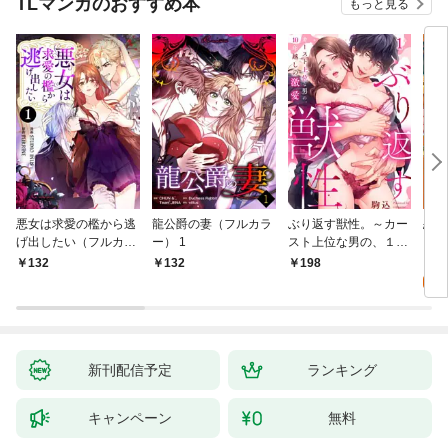
TLマンガのおすすめ本
もっと見る
悪女は求愛の檻から逃
龍公爵の妻（フルカラ
ぶり返す獣性。～カー
恋す
げ出したい（フルカラ
ー） 1
スト上位な男の、１０
【fo
ー） 1
年越しの激愛１
2
132
132
198
試
新刊配信予定
ランキング
キャンペーン
無料