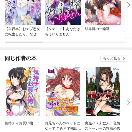
【単行本】おデブ悪女
【タテヨミ】あなたは
結界師の一輪華
バッ
に転生したら、なぜか
もういりません
ロイ
ラスボス王子様に執着
今世
されています
りが
てく
OMI
同じ作者の本
もっと見る
気持チィお買い物
お兄ちゃんのペットに
喪服ハメ未亡人 色情
ひろ
なって ご近所で裸回覧
ストーカーの粘着恐怖